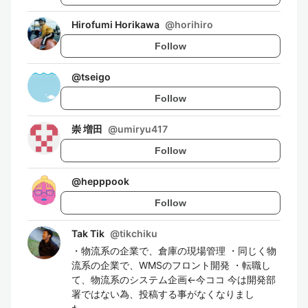
Hirofumi Horikawa
@
horihiro
Follow
@
tseigo
Follow
崇 増田
@
umiryu417
Follow
@
hepppook
Follow
Tak Tik
@
tikchiku
・物流系の企業で、倉庫の現場管理 ・同じく物
流系の企業で、WMSのフロント開発 ・転職し
て、物流系のシステム企画←今ココ 今は開発部
署ではない為、投稿する事がなくなりまし