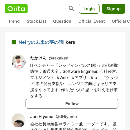
search
Login
Signup
Trend
Stock List
Question
Official Event
Official
Nefryの未来の夢の話
likers
たかけん
@
takaken
ITベンチャー「レッドインパルス(株)」の代表取
締役．電通大卒．Software Engineer. 会社経営.
マネジメント. #Web、#アプリ、#IoT、#クラウ
ド 等の開発支援や、エンジニア向けキャリア支
援をやってます. 作りたい人の思いを叶える仕事
をする.
Follow
Jun Hiyama
@
JHiyama
会社社長兼編集兼ライター兼コーダーです。 基
本的には技術系書籍編集業50%、ウェブコーダ