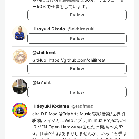
ー50％で仕事をしています。
Follow
Hiroyuki Okada
@
okhiroyuki
Follow
@
chilitreat
GitHub: https://github.com/chilitreat
Follow
@
kn1cht
Follow
Hideyuki Kodama
@
tadfmac
aka D.F.Mac.@TripArts Music/実験音楽/世界初
駆動/フィジカルWebアプリ/mi:muz Project/CH
IRIMEN Open Hardware/缶たたき機/ち〜ん/R
G。仕事の話はあまりしませんが、いろいろ手は