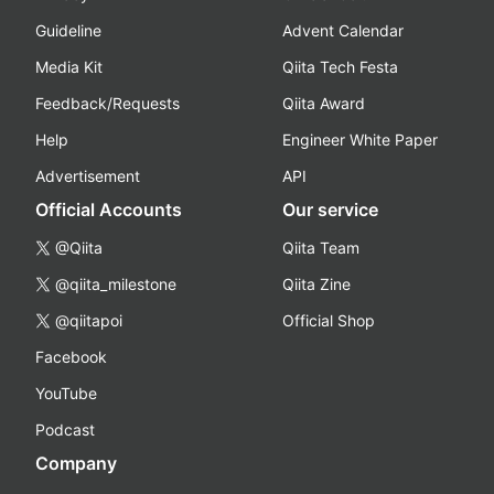
Guideline
Advent Calendar
Media Kit
Qiita Tech Festa
Feedback/Requests
Qiita Award
Help
Engineer White Paper
Advertisement
API
Official Accounts
Our service
@Qiita
Qiita Team
@qiita_milestone
Qiita Zine
@qiitapoi
Official Shop
Facebook
YouTube
Podcast
Company