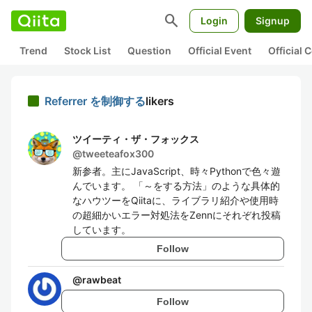
search
Login
Signup
Trend
Stock List
Question
Official Event
Official
Referrer を制御する
likers
ツイーティ・ザ・フォックス
@
tweeteafox300
新参者。主にJavaScript、時々Pythonで色々遊
んでいます。 「～をする方法」のような具体的
なハウツーをQiitaに、ライブラリ紹介や使用時
の超細かいエラー対処法をZennにそれぞれ投稿
しています。
Follow
@
rawbeat
Follow