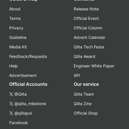
About
Release Note
Terms
Official Event
Privacy
Official Column
Guideline
Advent Calendar
Media Kit
Qiita Tech Festa
Feedback/Requests
Qiita Award
Help
Engineer White Paper
Advertisement
API
Official Accounts
Our service
@Qiita
Qiita Team
@qiita_milestone
Qiita Zine
@qiitapoi
Official Shop
Facebook