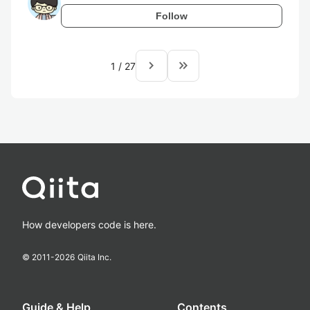
Follow
navigate_next
keyboard_double_arrow_right
1
/
27
How developers code is here.
© 2011-
2026
Qiita Inc.
Guide & Help
Contents