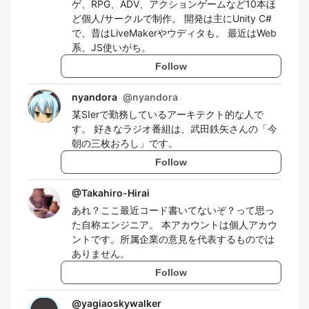
ゲ、RPG、ADV、アクションゲームなど10本ほ
ど個人/サークルで制作。 開発は主にUnity C#
で、昔はLiveMakerやウディタも。 最近はWeb
系、JS使いがち。
Follow
nyandora
@
nyandora
某SIerで勤務しているアーキテクト的な人で
す。 好きなラジオ番組は、武田鉄矢さんの「今
朝の三枚おろし」です。
Follow
@
Takahiro-Hirai
あれ？ここ最近コード書いてないぞ？って思っ
た自称エンジニア。 本アカウントは個人アカウ
ントです。所属企業の意見を代表するものでは
ありません。
Follow
@
yagiaoskywalker