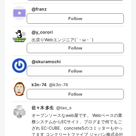
@
franz
Follow
@
y_corori
出戻りWebエンジニア(´・ω・`)
Follow
@
skuramochi
Follow
k3n-74
@
k3n-74
Follow
佐々木 多生
@
tao_s
オープンソースなweb屋です。 Webベースの業
務システムからECサイト、ブログまで何でもご
ざれ EC-CUBE、concrete5のコミッターもやっ
てます コンクリートファイブ ジャパン株式会社