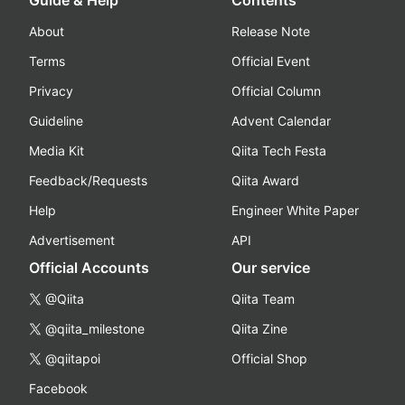
Guide & Help
Contents
About
Release Note
Terms
Official Event
Privacy
Official Column
Guideline
Advent Calendar
Media Kit
Qiita Tech Festa
Feedback/Requests
Qiita Award
Help
Engineer White Paper
Advertisement
API
Official Accounts
Our service
@Qiita
Qiita Team
@qiita_milestone
Qiita Zine
@qiitapoi
Official Shop
Facebook