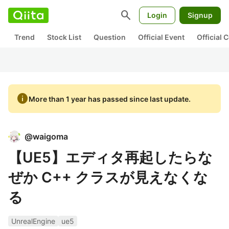
search
Login
Signup
Trend
Stock List
Question
Official Event
Official
info
More than 1 year has passed since last update.
@
waigoma
【UE5】エディタ再起したらな
ぜか C++ クラスが見えなくな
る
UnrealEngine
ue5