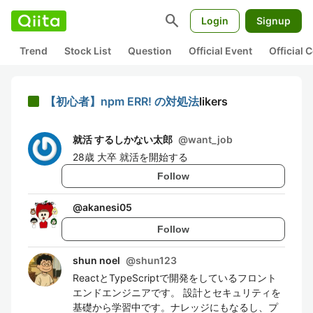
search
Login
Signup
Trend
Stock List
Question
Official Event
Official
【初心者】npm ERR! の対処法
likers
就活 するしかない太郎
@
want_job
28歳 大卒 就活を開始する
Follow
@
akanesi05
Follow
shun noel
@
shun123
ReactとTypeScriptで開発をしているフロント
エンドエンジニアです。 設計とセキュリティを
基礎から学習中です。ナレッジにもなるし、プ