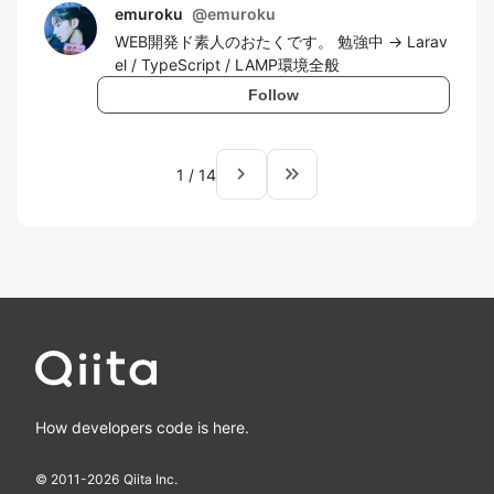
emuroku
@
emuroku
WEB開発ド素人のおたくです。 勉強中 → Larav
el / TypeScript / LAMP環境全般
Follow
navigate_next
keyboard_double_arrow_right
1
/
14
How developers code is here.
© 2011-
2026
Qiita Inc.