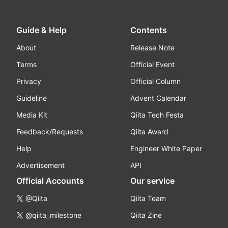
Guide & Help
Contents
About
Release Note
Terms
Official Event
Privacy
Official Column
Guideline
Advent Calendar
Media Kit
Qiita Tech Festa
Feedback/Requests
Qiita Award
Help
Engineer White Paper
Advertisement
API
Official Accounts
Our service
@Qiita
Qiita Team
@qiita_milestone
Qiita Zine