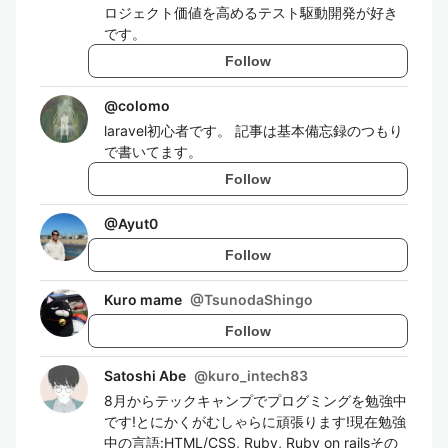
ロジェクト価値を高めるテスト駆動開発が好き
です。
Follow
@
colomo
laravel初心者です。 記事は基本備忘録のつもり
で書いてます。
Follow
@
Ayut0
Follow
Kuro mame
@
TsunodaShingo
Follow
Satoshi Abe
@
kuro_intech83
8月からテックキャンプでプログミングを勉強中
です!とにかくがむしゃらに頑張ります!現在勉強
中の言語:HTML/CSS, Ruby, Ruby on railsその