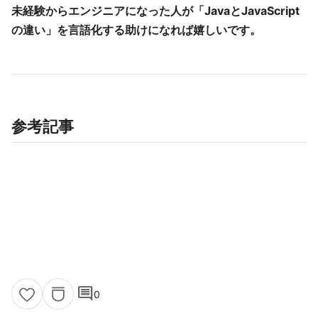
未経験からエンジニアになった人が「JavaとJavaScript
の違い」を言語化する助けになれば嬉しいです。
参考記事
comment
0