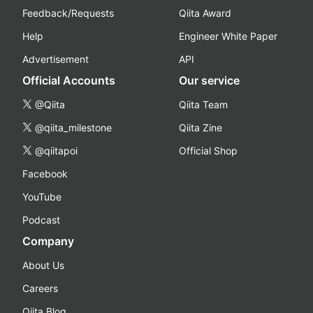
Feedback/Requests
Qiita Award
Help
Engineer White Paper
Advertisement
API
Official Accounts
Our service
@Qiita
Qiita Team
@qiita_milestone
Qiita Zine
@qiitapoi
Official Shop
Facebook
YouTube
Podcast
Company
About Us
Careers
Qiita Blog