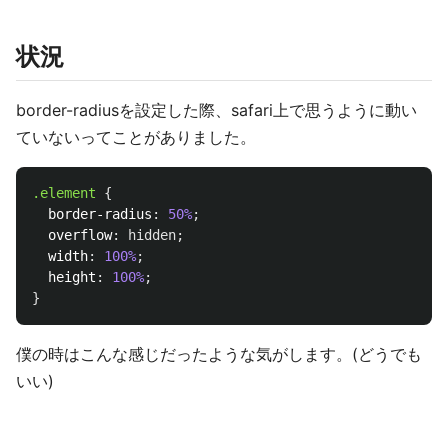
状況
border-radiusを設定した際、safari上で思うように動い
ていないってことがありました。
.element
{
border-radius
:
50%
;
overflow
:
hidden
;
width
:
100%
;
height
:
100%
;
}
僕の時はこんな感じだったような気がします。(どうでも
いい)