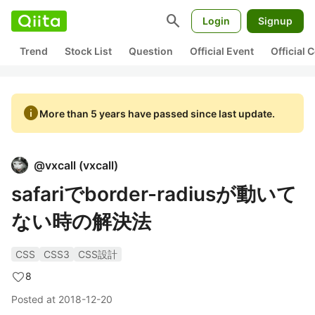
search
Login
Signup
Trend
Stock List
Question
Official Event
Official
info
More than 5 years have passed since last update.
@
vxcall
(
vxcall
)
safariでborder-radiusが動いて
ない時の解決法
CSS
CSS3
CSS設計
8
Posted at
2018-12-20