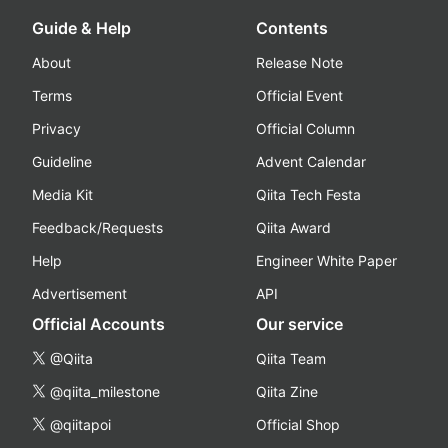
Guide & Help
Contents
About
Release Note
Terms
Official Event
Privacy
Official Column
Guideline
Advent Calendar
Media Kit
Qiita Tech Festa
Feedback/Requests
Qiita Award
Help
Engineer White Paper
Advertisement
API
Official Accounts
Our service
@Qiita
Qiita Team
@qiita_milestone
Qiita Zine
@qiitapoi
Official Shop