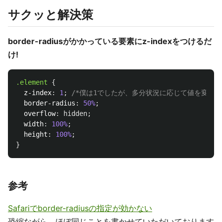
サクッと解決策
border-radiusがかかっている要素にz-indexをつけるだ
け!
.element
{
z-index
:
1
;
/*僕は1でしたが、多分状況に応じて値を変えて
border-radius
:
50%
;
overflow
:
hidden
;
width
:
100%
;
height
:
100%
;
}
参考
Safariでborder-radiusの指定が効かない
恐縮ながら、ほぼ同じことを書かせていただいております