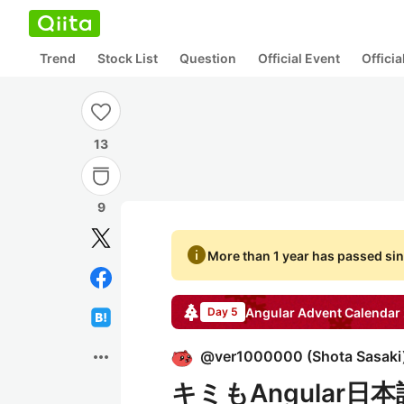
Trend
Stock List
Question
Official Event
Offici
13
9
info
More than 1 year has passed sin
Angular
Advent Calendar
Day 5
more_horiz
@
ver1000000
(
Shota Sasaki
キミもAngular