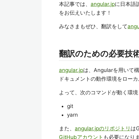
本記事では、
angular.jp
に日本語
をお伝えいたします！
みなさまもぜひ、翻訳をして
angu
翻訳のための必要技
angular.jp
は、Angularを用い
ドキュメントの動作環境をローカ
よって、次のコマンドが動く環境
git
yarn
また、
angular.jpのリポジトリ
は
GitHubアカウント
も必要になり