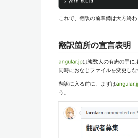
$ 
これで、翻訳の前準備は大方終わ
翻訳箇所の宣言表明
angular.jp
は複数人の有志の手に
同時におなじファイルを変更しな
翻訳に入る前に、まずは
angular.
う。