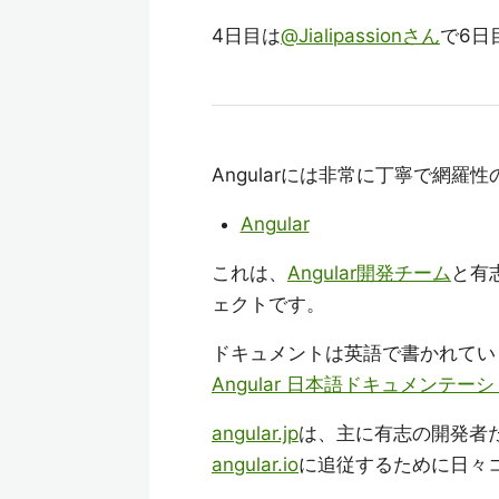
4日目は
@Jialipassionさん
で6日
Angularには非常に丁寧で網
Angular
これは、
Angular開発チーム
と有
ェクトです。
ドキュメントは英語で書かれてい
Angular 日本語ドキュメンテー
angular.jp
は、主に有志の開発者
angular.io
に追従するために日々