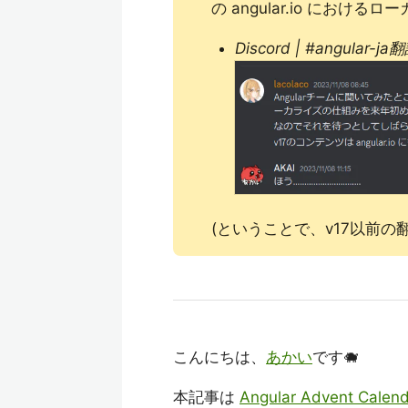
の angular.io にお
Discord | #angular-
(ということで、v17以前
こんにちは、
あかい
です🐗
本記事は
Angular Advent Calen