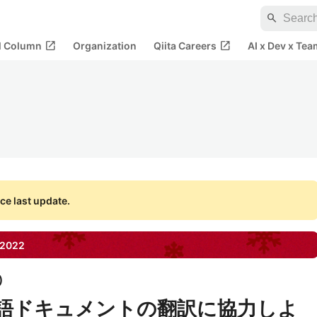
search
open_in_new
open_in_new
al Column
Organization
Qiita Careers
AI x Dev x Tea
ce last update.
2022
)
日本語ドキュメントの翻訳に協力しよ