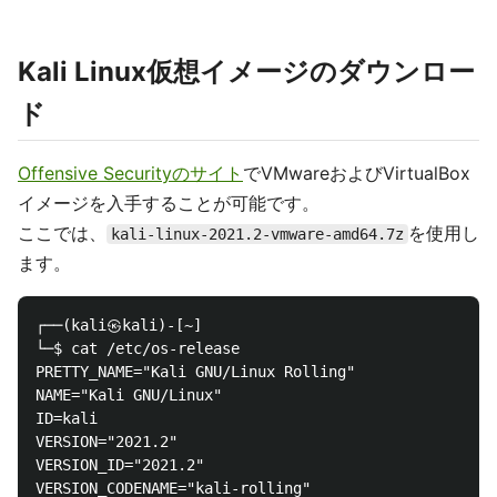
Kali Linux仮想イメージのダウンロー
ド
Offensive Securityのサイト
でVMwareおよびVirtualBox
イメージを入手することが可能です。
ここでは、
を使用し
kali-linux-2021.2-vmware-amd64.7z
ます。
┌──(kali㉿kali)-[~]

└─$ cat /etc/os-release

PRETTY_NAME="Kali GNU/Linux Rolling"

NAME="Kali GNU/Linux"

ID=kali

VERSION="2021.2"

VERSION_ID="2021.2"

VERSION_CODENAME="kali-rolling"
