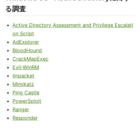
る調査
Active Directory Assessment and Privilege Escalati
on Script
AdExplorer
BloodHound
CrackMapExec
Evil-WinRM
Impacket
Mimikatz
Ping Castle
PowerSploit
Ranger
Responder