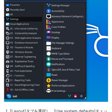
[Layout]タブを選択し、[Use system defaults]チェッ