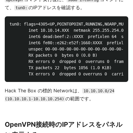
て、
のIPアドレスを確認する。
tun0:
tun0: flags=4305<UP,POINTOPOINT,RUNNING,NOARP,MULTIC
        inet 10.10.14.XXX  netmask 255.255.254.0  de
        inet6 dead:beef:2::XXXX  prefixlen 64  scope
        inet6 fe80::e262:e52f:1660:XXXX  prefixlen 6
        unspec 00-00-00-00-00-00-00-00-00-00-00-00-0
        RX packets 0  bytes 0 (0.0 B)

        RX errors 0  dropped 0  overruns 0  frame 0

        TX packets 22  bytes 1056 (1.0 KiB)

Hack The Box の標的 Networkは、
10.10.10.0/24
の範囲です。
(10.10.10.1-10.10.10.254)
OpenVPN接続時のIPアドレスをパネル