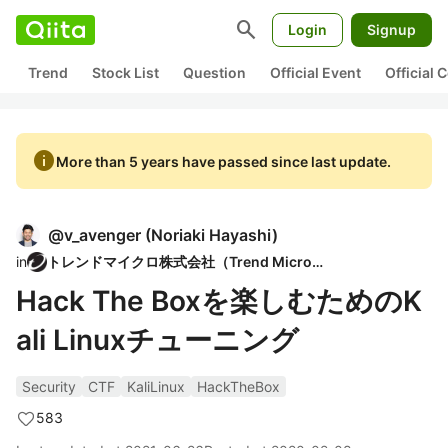
search
Login
Signup
Trend
Stock List
Question
Official Event
Official
info
More than 5 years have passed since last update.
@
v_avenger
(
Noriaki Hayashi
)
in
トレンドマイクロ株式会社（Trend Micro）
Hack The Boxを楽しむためのK
ali Linuxチューニング
Security
CTF
KaliLinux
HackTheBox
583