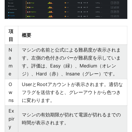
項
概要
目
N
マシンの名前と公式による難易度が表示されま
a
す。左側の色付きのバーが難易度を示していま
m
す。評価は、Easy（緑）、Medium（オレン
e
ジ）、Hard（赤）、Insane（グレー）です。
O
UserとRootアカウントが表示されます。適切な
w
フラグを送信すると、グレーアウトから色つき
ns
に変わります。
Ex
マシンの有効期限が切れて電源が切れるまでの
pir
時間が表示されます。
y