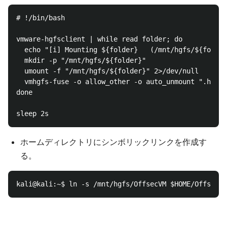
# !/bin/bash

vmware-hgfsclient | while read folder; do

  echo "[i] Mounting ${folder}   (/mnt/hgfs/${folder
  mkdir -p "/mnt/hgfs/${folder}"

  umount -f "/mnt/hgfs/${folder}" 2>/dev/null

  vmhgfs-fuse -o allow_other -o auto_unmount ".host:
done

ホームディレクトリにシンボリックリンクを作成す
る。