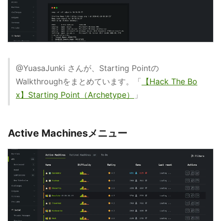
@YuasaJunki さんが、Starting Pointの
Walkthroughをまとめています。「
【Hack The Bo
x】Starting Point（Archetype）
」
Active Machinesメニュー