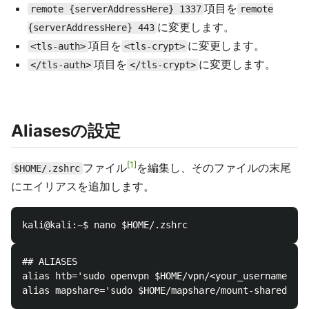
項目を
remote {serverAddressHere} 1337
remote
に変更します。
{serverAddressHere} 443
項目を
に変更します。
<tls-auth>
<tls-crypt>
項目を
に変更します。
</tls-auth>
</tls-crypt>
Aliasesの設定
1
ファイル
を編集し、そのファイルの末尾
$HOME/.zshrc
にエイリアスを追加します。
## ALIASES

alias htb='sudo openvpn $HOME/vpn/<your_username>.ov