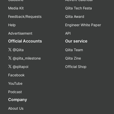
Media Kit
Qiita Tech Festa
Feedback/Requests
Qiita Award
Help
Engineer White Paper
Advertisement
API
Official Accounts
Our service
@Qiita
Qiita Team
@qiita_milestone
Qiita Zine
@qiitapoi
Official Shop
Facebook
YouTube
Podcast
Company
About Us