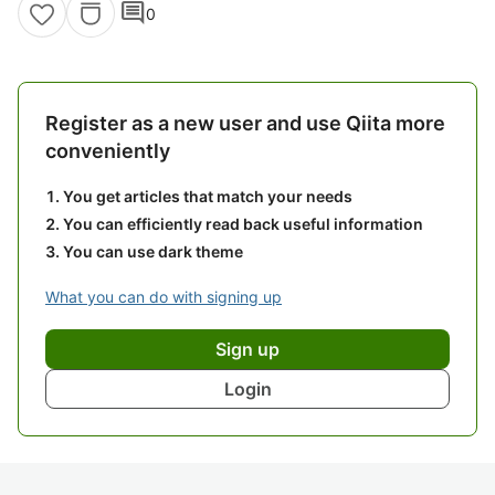
comment
0
Register as a new user and use Qiita more
conveniently
You get articles that match your needs
You can efficiently read back useful information
You can use dark theme
What you can do with signing up
Sign up
Login