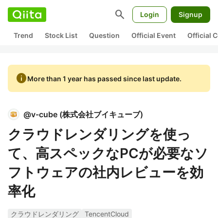
search
Login
Signup
Trend
Stock List
Question
Official Event
Official
info
More than 1 year has passed since last update.
@
v-cube
(
株式会社ブイキューブ
)
クラウドレンダリングを使っ
て、高スペックなPCが必要なソ
フトウェアの社内レビューを効
率化
クラウドレンダリング
TencentCloud