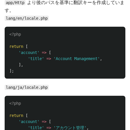
より後のパスを基準に翻訳キーを作成していま
app/Http
す。
lang/en/locale.php
<?php
return
[
'account'
=>
[
'title'
=>
'Account Management'
,
],
];
lang/ja/locale.php
<?php
return
[
'account'
=>
[
'title'
=>
'アカウント管理'
,