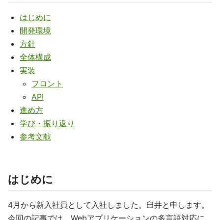
はじめに
開発環境
方針
全体構成
実装
フロント
API
進め方
学び・振り返り
参考文献
はじめに
4月から新入社員として入社しました。臼井と申します。
今回の記事では、Webアプリケーションの多言語対応に