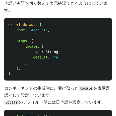
本語と英語を切り替えて表示確認できるようにしていま
す。
export
default
{
name
:
'
Account
'
,
props
:
{
locale
:
{
type
:
String
,
default
:
'
ja
'
,
},
},
}
コンポーネントの生成時に、受け取った
を表示言
locale
語として設定しています。
のデフォルト値には日本語を設定しています。
locale