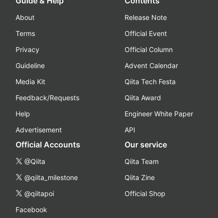
Guide & Help
Contents
About
Release Note
Terms
Official Event
Privacy
Official Column
Guideline
Advent Calendar
Media Kit
Qiita Tech Festa
Feedback/Requests
Qiita Award
Help
Engineer White Paper
Advertisement
API
Official Accounts
Our service
@Qiita
Qiita Team
@qiita_milestone
Qiita Zine
@qiitapoi
Official Shop
Facebook