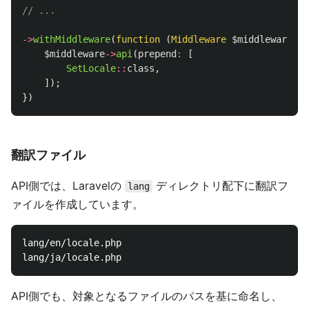
// ...
->
withMiddleware
(
function
(
Middleware
$middleware
):
$middleware
->
api
(
prepend
:
[
SetLocale
::
class
,
]);
})
翻訳ファイル
API側では、Laravelの
ディレクトリ配下に翻訳フ
lang
ァイルを作成しています。
lang/en/locale.php

API側でも、対象となるファイルのパスを基に命名し、