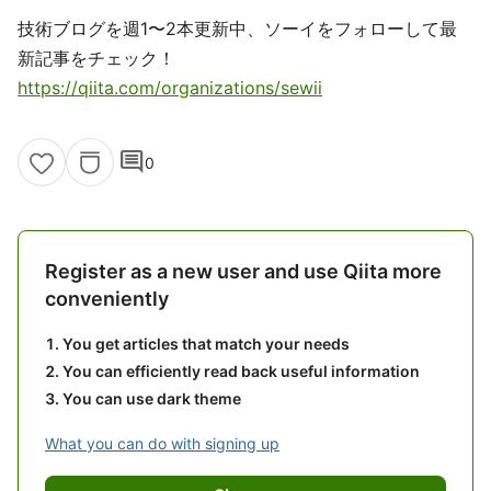
技術ブログを週1〜2本更新中、ソーイをフォローして最
新記事をチェック！
https://qiita.com/organizations/sewii
comment
0
Register as a new user and use Qiita more
conveniently
You get articles that match your needs
You can efficiently read back useful information
You can use dark theme
What you can do with signing up