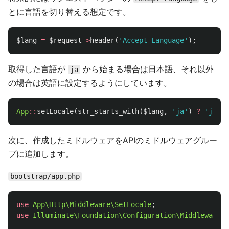
とに言語を切り替える想定です。
$lang
=
$request
->
header
(
'Accept-Language'
);
取得した言語が
から始まる場合は日本語、それ以外
ja
の場合は英語に設定するようにしています。
App
::
setLocale
(
str_starts_with
(
$lang
,
'ja'
)
?
'ja'
:
次に、作成したミドルウェアをAPIのミドルウェアグルー
プに追加します。
bootstrap/app.php
use
App\Http\Middleware\SetLocale
;
use
Illuminate\Foundation\Configuration\Middleware
;