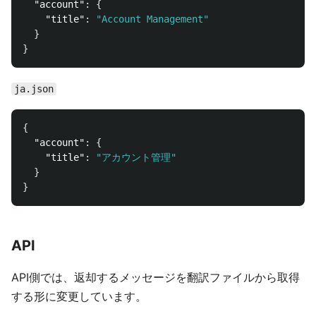
"account"
:
{
"title"
:
"Account Management"
}
}
ja.json
{
"account"
:
{
"title"
:
"アカウント管理"
}
}
API
API側では、返却するメッセージを翻訳ファイルから取得
する形に変更しています。