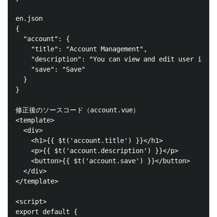
en.json

{

  "account": {

    "title": "Account Management",

    "description": "You can view and edit user infor
    "save": "Save"

  }

}

修正後のソースコード（account.vue）

<template>

  <div>

    <h1>{{ $t('account.title') }}</h1>

    <p>{{ $t('account.description') }}</p>

    <button>{{ $t('account.save') }}</button>

  </div>

</template>

<script>

export default {
