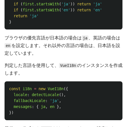
if 
(
first
.
startsWith
(
'
ja
'
))
return
'
ja
'
if 
(
first
.
startsWith
(
'
en
'
))
return
'
en
'
return
'
ja
'
}
ブラウザの優先言語が日本語の場合は
、英語の場合は
ja
を設定します。それ以外の言語の場合は、日本語を設
en
定しています。
判定した言語を使用して、
のインスタンスを作成
VueI18n
します。
const
i18n
=
new
VueI18n
({
locale
:
detectLocale
(),
fallbackLocale
:
'
ja
'
,
messages
:
{
ja
,
en
},
})