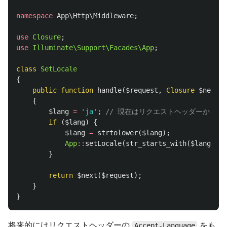
namespace
App\Http\Middleware
;
use
Closure
;
use
Illuminate\Support\Facades\App
;
class
SetLocale
{
public
function
handle
(
$request
,
Closure
$next
)
{
$lang
=
'ja'
;
// 現在はリクエストヘッダーから
if
(
$lang
)
{
$lang
=
strtolower
(
$lang
);
App
::
setLocale
(
str_starts_with
(
$lang
,
'j
}
return
$next
(
$request
);
}
}
将来的にはリクエストヘッダーの
をも
Accept-Language