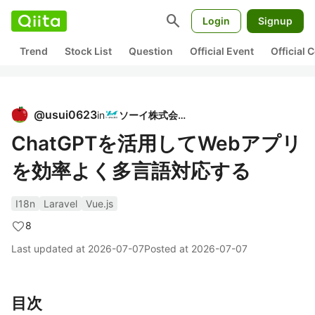
search
Login
Signup
Trend
Stock List
Question
Official Event
Official
@
usui0623
in
ソーイ株式会社
ChatGPTを活用してWebアプリ
を効率よく多言語対応する
I18n
Laravel
Vue.js
8
Last updated at
2026-07-07
Posted at
2026-07-07
目次