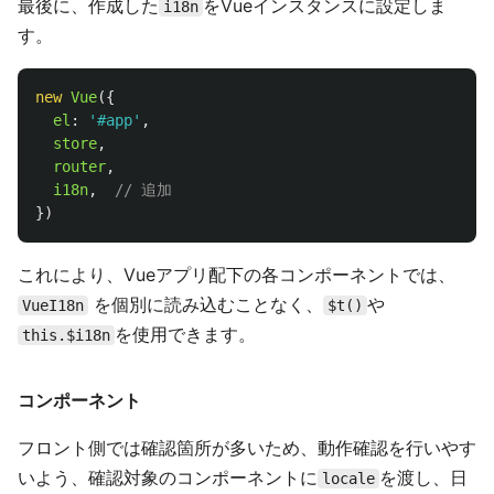
最後に、作成した
をVueインスタンスに設定しま
i18n
す。
new
Vue
({
el
:
'
#app
'
,
store
,
router
,
i18n
,
// 追加
})
これにより、Vueアプリ配下の各コンポーネントでは、
を個別に読み込むことなく、
や
VueI18n
$t()
を使用できます。
this.$i18n
コンポーネント
フロント側では確認箇所が多いため、動作確認を行いやす
いよう、確認対象のコンポーネントに
を渡し、日
locale