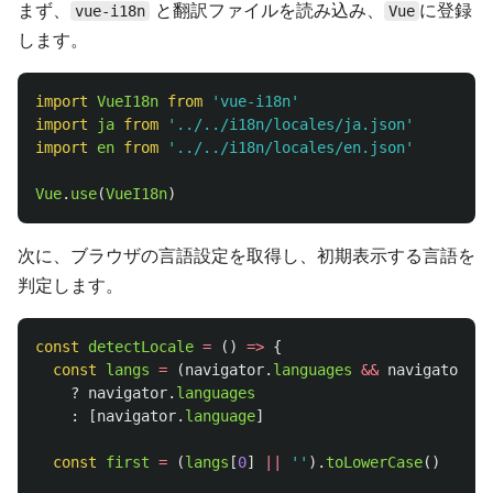
まず、
と翻訳ファイルを読み込み、
に登録
vue-i18n
Vue
します。
import
VueI18n
from
'
vue-i18n
'
import
ja
from
'
../../i18n/locales/ja.json
'
import
en
from
'
../../i18n/locales/en.json
'
Vue
.
use
(
VueI18n
)
次に、ブラウザの言語設定を取得し、初期表示する言語を
判定します。
const
detectLocale
=
()
=>
{
const
langs
=
(
navigator
.
languages
&&
navigator
.
la
?
navigator
.
languages
:
[
navigator
.
language
]
const
first
=
(
langs
[
0
]
||
''
).
toLowerCase
()