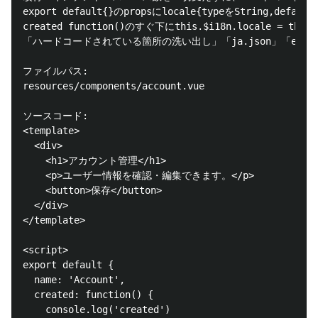
export default{}のpropsにlocale{typeをString,def
created function()のすぐ下にthis.$i18n.locale = thi
「ハードコードされている箇所の洗い出し」「ja.json」「en
ファイルパス:

resources/components/account.vue

ソースコード:

<template>

  <div>

    <h1>アカウント管理</h1>

    <p>ユーザー情報を確認・編集できます。</p>

    <button>保存</button>

  </div>

</template>

<script>

export default {

  name: 'Account',

  created: function() {

    console.log('created')
