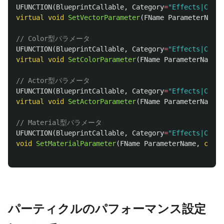
UFUNCTION
(
BlueprintCallable
,
Category
=
"Effects|Compo
virtual
void
SetVectorParameter
(
FName
ParameterName
,
// Color型パラメータ
UFUNCTION
(
BlueprintCallable
,
Category
=
"Effects|Compo
virtual
void
SetColorParameter
(
FName
ParameterName
,
// Actor型パラメータ
UFUNCTION
(
BlueprintCallable
,
Category
=
"Effects|Compo
virtual
void
SetActorParameter
(
FName
ParameterName
,
// Material型パラメータ
UFUNCTION
(
BlueprintCallable
,
Category
=
"Effects|Compo
void
SetMaterialParameter
(
FName
ParameterName
,
class
パーティクルのパフォーマンス設定