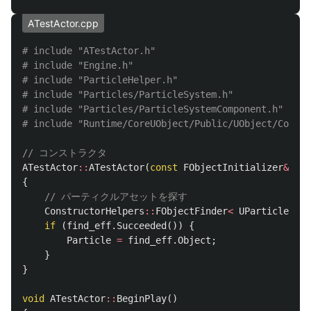
ATestActor.cpp
# include "ATestActor.h"

# include "Engine.h"

# include "ParticleHelper.h"

# include "Particles/ParticleSystem.h"

# include "Particles/ParticleSystemComponent.h"	

// コンストラクタ
ATestActor
::
ATestActor
(
const
FObjectInitializer
&
Obj
{
// パーティクルアセットを探す
ConstructorHelpers
::
FObjectFinder
<
UParticleSyst
if
(
find_eff
.
Succeeded
())
{
Particle
=
find_eff
.
Object
;
}
}
void
ATestActor
::
BeginPlay
()