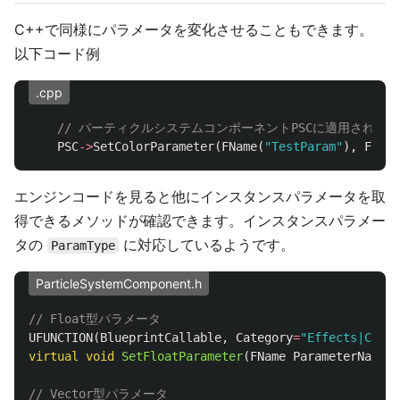
C++で同様にパラメータを変化させることもできます。
以下コード例
.cpp
// パーティクルシステムコンポーネントPSCに適用されている
PSC
->
SetColorParameter
(
FName
(
"TestParam"
),
FLine
エンジンコードを見ると他にインスタンスパラメータを取
得できるメソッドが確認できます。インスタンスパラメー
タの
に対応しているようです。
ParamType
ParticleSystemComponent.h
// Float型パラメータ
UFUNCTION
(
BlueprintCallable
,
Category
=
"Effects|Compo
virtual
void
SetFloatParameter
(
FName
ParameterName
,
// Vector型パラメータ