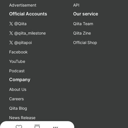
Advertisement
API
Official Accounts
Our service
@Qiita
Qiita Team
@qiita_milestone
Qiita Zine
@qiitapoi
Official Shop
Facebook
YouTube
Podcast
Company
About Us
Careers
Qiita Blog
News Release
more_horiz