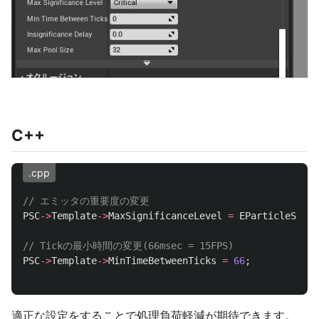
C++
.cpp
// エミッタの重要度の変更
PSC
->
Template
->
MaxSignificanceLevel
=
EParticleSigni
// Tickの最小時間の変更(66msec = 15FPS)
PSC
->
Template
->
MinTimeBetweenTicks
=
66
;
適正な設定をすることで処理負荷軽減が期待できます。