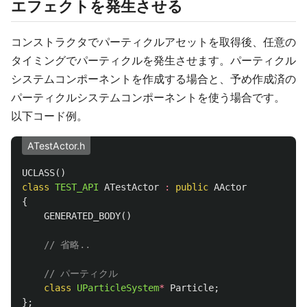
エフェクトを発生させる
コンストラクタでパーティクルアセットを取得後、任意の
タイミングでパーティクルを発生させます。パーティクル
システムコンポーネントを作成する場合と、予め作成済の
パーティクルシステムコンポーネントを使う場合です。
以下コード例。
ATestActor.h
UCLASS
()
class
TEST_API
ATestActor
:
public
AActor
{
GENERATED_BODY
()
// 省略..
// パーティクル
class
UParticleSystem
*
Particle
;
};