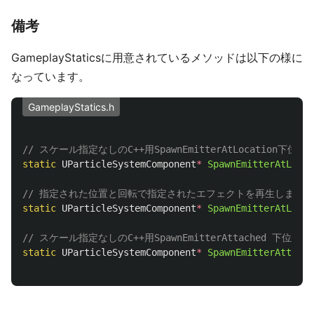
備考
GameplayStaticsに用意されているメソッドは以下の様に
なっています。
GameplayStatics.h
// スケール指定なしのC++用SpawnEmitterAtLocation下
static
UParticleSystemComponent
*
SpawnEmitterAtLocat
// 指定された位置と回転で指定されたエフェクトを再生します
static
UParticleSystemComponent
*
SpawnEmitterAtLocat
// スケール指定なしのC++用SpawnEmitterAttached 下位
static
UParticleSystemComponent
*
SpawnEmitterAttache