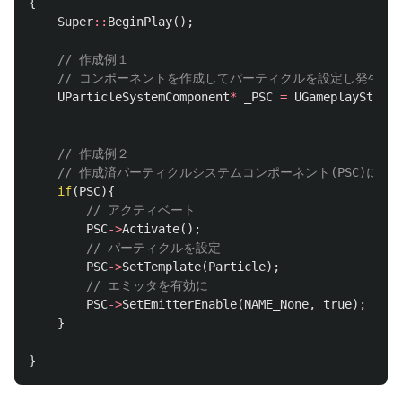
{
Super
::
BeginPlay
();
// 作成例１
// コンポーネントを作成してパーティクルを設定し発生さ
UParticleSystemComponent
*
_PSC
=
UGameplayStatic
// 作成例２
// 作成済パーティクルシステムコンポーネント(PSC)に対
if
(
PSC
){
// アクティベート
PSC
->
Activate
();
// パーティクルを設定
PSC
->
SetTemplate
(
Particle
);
// エミッタを有効に
PSC
->
SetEmitterEnable
(
NAME_None
,
true
);
}
}