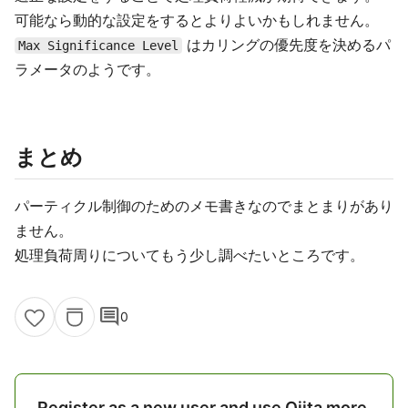
可能なら動的な設定をするとよりよいかもしれません。
はカリングの優先度を決めるパ
Max Significance Level
ラメータのようです。
まとめ
パーティクル制御のためのメモ書きなのでまとまりがあり
ません。
処理負荷周りについてもう少し調べたいところです。
comment
0
Register as a new user and use Qiita more