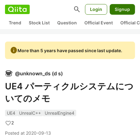
search
Login
Signup
Trend
Stock List
Question
Official Event
Official
info
More than 5 years have passed since last update.
@
unknown_ds
(
d s
)
UE4 パーティクルシステムにつ
いてのメモ
UE4
UnrealC++
UnrealEngine4
2
Posted at
2020-09-13