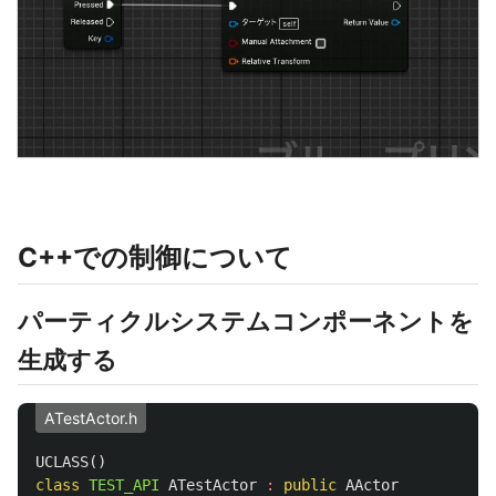
C++での制御について
パーティクルシステムコンポーネントを
生成する
ATestActor.h
UCLASS
()
class
TEST_API
ATestActor
:
public
AActor