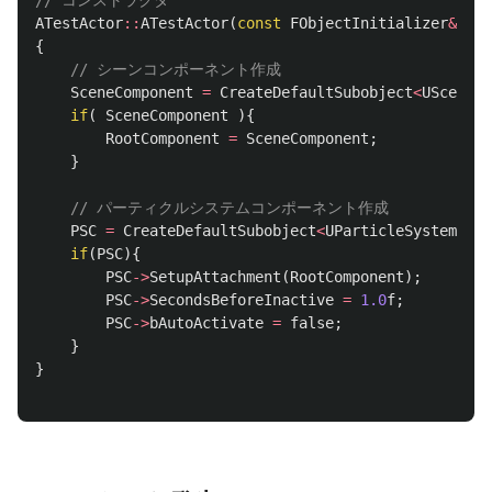
// コンストラクタ
ATestActor
::
ATestActor
(
const
FObjectInitializer
&
Obj
{
// シーンコンポーネント作成
SceneComponent
=
CreateDefaultSubobject
<
USceneCo
if
(
SceneComponent
){
RootComponent
=
SceneComponent
;
}
// パーティクルシステムコンポーネント作成
PSC
=
CreateDefaultSubobject
<
UParticleSystemComp
if
(
PSC
){
PSC
->
SetupAttachment
(
RootComponent
);
PSC
->
SecondsBeforeInactive
=
1.0
f
;
PSC
->
bAutoActivate
=
false
;
}
}