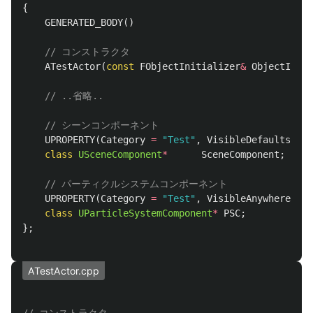
{
GENERATED_BODY
()
// コンストラクタ
ATestActor
(
const
FObjectInitializer
&
ObjectIniti
// ..省略..
// シーンコンポーネント
UPROPERTY
(
Category
=
"Test"
,
VisibleDefaultsOnly
class
USceneComponent
*
SceneComponent
;
// パーティクルシステムコンポーネント
UPROPERTY
(
Category
=
"Test"
,
VisibleAnywhere
,
Bl
class
UParticleSystemComponent
*
PSC
;
};
ATestActor.cpp