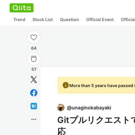
Trend
Stock List
Question
Official Event
Offici
64
57
info
More than 5 years have passed s
@
unaginokabayaki
Gitプルリクエス
more_horiz
応