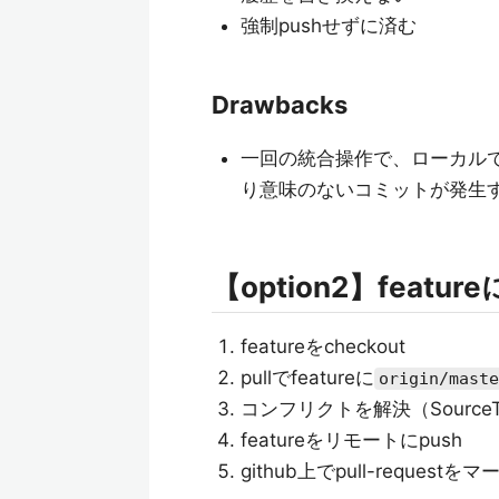
強制pushせずに済む
Drawbacks
一回の統合操作で、ローカルで
り意味のないコミットが発生
【option2】feature
featureをcheckout
pullでfeatureに
origin/maste
コンフリクトを解決（Sourc
featureをリモートにpush
github上でpull-requestをマ