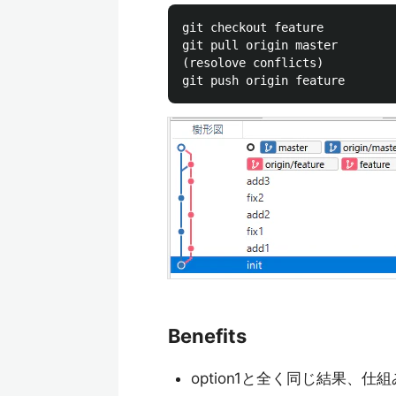
git checkout feature

git pull origin master

(resolove conflicts)

Benefits
option1と全く同じ結果、