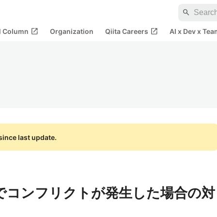
search
open_in_new
open_in_new
al Column
Organization
Qiita Careers
AI x Dev x Tea
ince last update.
トでコンフリクトが発生した場合の対