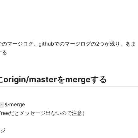
のマージログ、githubでのマージログの2つが残り、あま
する
にorigin/masterをmergeする
をmerge
r
eTreeだとメッセージ出ないので注意）
ージ