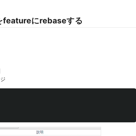
をfeatureにrebaseする
ージ