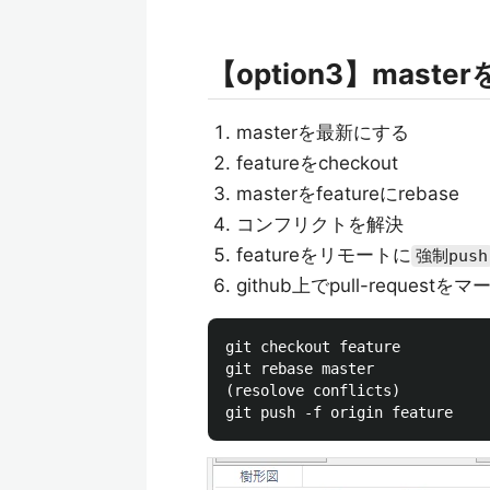
【option3】master
masterを最新にする
featureをcheckout
masterをfeatureにrebase
コンフリクトを解決
featureをリモートに
強制push
github上でpull-requestをマ
git checkout feature

git rebase master

(resolove conflicts)
