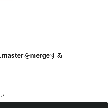
eにmasterをmergeする
ージ