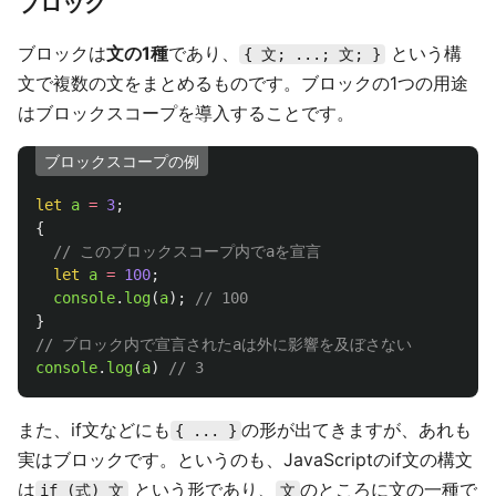
ブロック
ブロックは
文の1種
であり、
という構
{ 文; ...; 文; }
文で複数の文をまとめるものです。ブロックの1つの用途
はブロックスコープを導入することです。
ブロックスコープの例
let
a
=
3
;
{
// このブロックスコープ内でaを宣言
let
a
=
100
;
console
.
log
(
a
);
// 100
}
// ブロック内で宣言されたaは外に影響を及ぼさない
console
.
log
(
a
)
// 3
また、if文などにも
の形が出てきますが、あれも
{ ... }
実はブロックです。というのも、JavaScriptのif文の構文
は
という形であり、
のところに文の一種で
if (式) 文
文