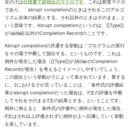
次の
は
仕様書で超頻出のマクロです
。これは前置マクロ
?
であり、「abrupt completionのときはそれをこのアルゴ
リズム全体の結果とする。それ以外のときはそのまま」と
いう意味です。Abrupt completionというのは、[[Type]]
が
以外のCompletion Recordのことです。
normal
Abrupt completionの共通する挙動は「プログラムの実行
をその場で中断して脱出する」というものです。これは、
例外が発生した場合（[[Type]]が
のCompletion
throw
Recordが発生）を考えるとイメージしやすいでしょう。
この脱出という挙動が
によって表されています。要する
?
に、2における
が言っていることは、「条件式の評価結
?
果がabrupt completionだった場合は、if文の評価を中断
してそれをそのままif文の結果とする」ということです。
例外に例えると、条件式の評価中に例外が発生した場合、
if文はそれ以上評価されずに例外が上へ伝播していく挙動
を表しています。