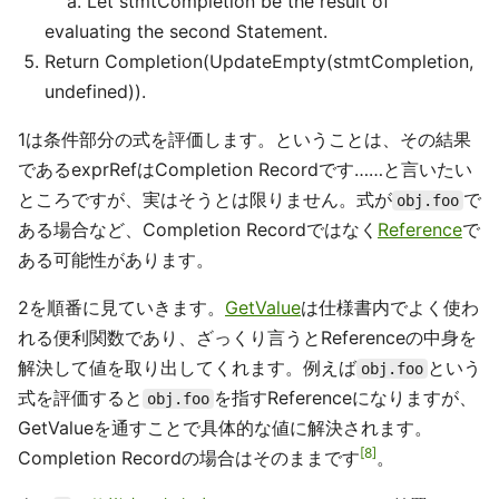
a. Let stmtCompletion be the result of
evaluating the second Statement.
Return Completion(UpdateEmpty(stmtCompletion,
undefined)).
1は条件部分の式を評価します。ということは、その結果
であるexprRefはCompletion Recordです……と言いたい
ところですが、実はそうとは限りません。式が
で
obj.foo
ある場合など、Completion Recordではなく
Reference
で
ある可能性があります。
2を順番に見ていきます。
GetValue
は仕様書内でよく使わ
れる便利関数であり、ざっくり言うとReferenceの中身を
解決して値を取り出してくれます。例えば
という
obj.foo
式を評価すると
を指すReferenceになりますが、
obj.foo
GetValueを通すことで具体的な値に解決されます。
8
Completion Recordの場合はそのままです
。