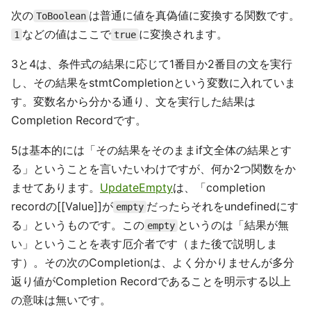
次の
は普通に値を真偽値に変換する関数です。
ToBoolean
などの値はここで
に変換されます。
1
true
3と4は、条件式の結果に応じて1番目か2番目の文を実行
し、その結果をstmtCompletionという変数に入れていま
す。変数名から分かる通り、文を実行した結果は
Completion Recordです。
5は基本的には「その結果をそのままif文全体の結果とす
る」ということを言いたいわけですが、何か2つ関数をか
ませてあります。
UpdateEmpty
は、「completion
recordの[[Value]]が
だったらそれをundefinedにす
empty
る」というものです。この
というのは「結果が無
empty
い」ということを表す厄介者です（また後で説明しま
す）。その次のCompletionは、よく分かりませんが多分
返り値がCompletion Recordであることを明示する以上
の意味は無いです。