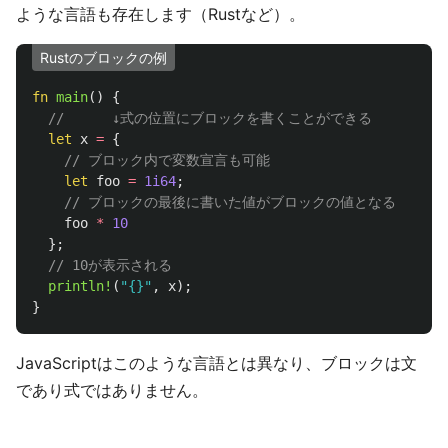
ような言語も存在します（Rustなど）。
Rustのブロックの例
fn
main
()
{
//      ↓式の位置にブロックを書くことができる
let
x
=
{
// ブロック内で変数宣言も可能
let
foo
=
1i64
;
// ブロックの最後に書いた値がブロックの値となる
foo
*
10
};
// 10が表示される
println!
(
"{}"
,
x
);
}
JavaScriptはこのような言語とは異なり、ブロックは文
であり式ではありません。