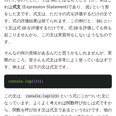
10;
れは
式文
(Expression Statement)であり、
という形
式;
をした文です。式文は、ただその式を評価するだけの文で
す。式の評価結果は捨てられます。この例だと、
とい
10;
う文は式
を評価するだけです。式
を評価しても何も
10
10
起こりませんから、この文は実質何もしないようなもので
す。
そんなの何の意味があるんだと思うかもしれませんが、実
際のところ、皆さんも式文は非常によく使っているはずで
す。例えば、以下の文は式文です。
console
.
log
(
123
);
この文は、
という式に
がついた文に
console.log(123)
;
なっています。よくよく考えれば関数呼び出しは式ですか
ら、関数を呼び出す文は式文であるというわけです。他の