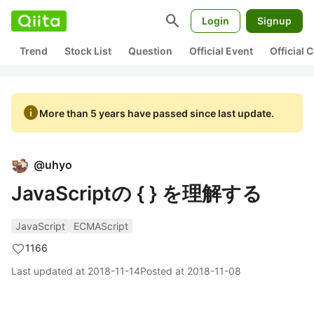
search
Login
Signup
Trend
Stock List
Question
Official Event
Official
info
More than 5 years have passed since last update.
@
uhyo
JavaScriptの { } を理解する
JavaScript
ECMAScript
1166
Last updated at
2018-11-14
Posted at
2018-11-08