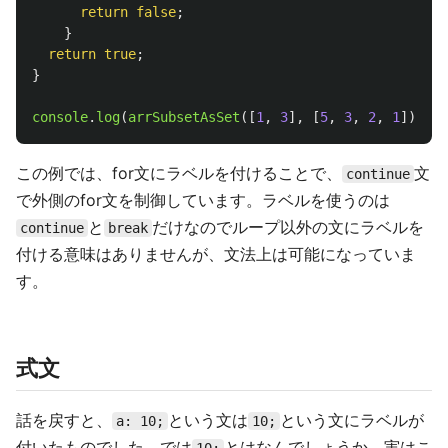
return
false
;
}
return
true
;
}
console
.
log
(
arrSubsetAsSet
([
1
,
3
],
[
5
,
3
,
2
,
1
]));
/
この例では、for文にラベルを付けることで、
文
continue
で外側のfor文を制御しています。ラベルを使うのは
と
だけなのでループ以外の文にラベルを
continue
break
付ける意味はありませんが、文法上は可能になっていま
す。
式文
話を戻すと、
という文は
という文にラベルが
a: 10;
10;
付いたものでした。では
とはなんでしょうか。実はこ