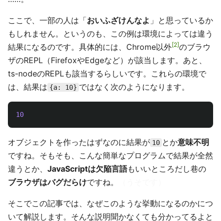
ここで、一部の人は「
おいふざけんなよ
」と思っているか
もしれません。というのも、この例は環境によっては違う
2
結果になるのです。具体的には、Chrome以外
のブラウ
ザのREPL（FirefoxやEdgeなど）が該当します。あと、
ts-nodeのREPLも該当するらしいです。これらの環境で
は、結果は
ではなく次のようになります。
{a: 10}
10
オブジェクトを作ったはずなのに結果が
とか
意味不明
10
ですね。そもそも、こんな簡単なプログラムで結果が全然
違うとか、
JavaScriptは欠陥言語
もいいところだし巷の
ブラウザはバグだらけ
ですね。
（うそです）
そこでこの記事では、なぜこのような挙動になるのかにつ
いて解説します。そんな説明聞かなくても分かってるよと