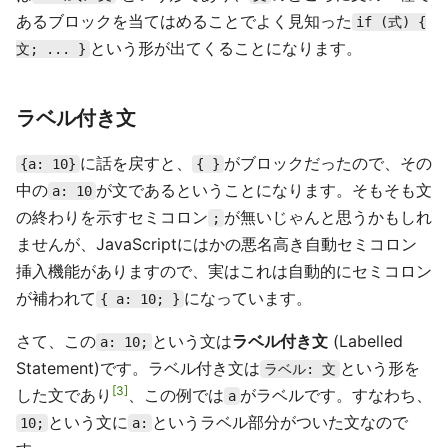
あるブロックを当てはめることでよく見知った
if (式) {
という形が出てくることになります。
文; ... }
ラベル付き文
に話を戻すと、
がブロックだったので、その
{a: 10}
{ }
中の
が文であるということになります。そもそも文
a: 10
の終わりを示すセミコロン
が無いじゃんと思うかもしれ
;
ませんが、JavaScriptにはかの悪名高き自動セミコロン
挿入機能がありますので、実はこれは自動的にセミコロン
が補われて
になっています。
{ a: 10; }
さて、この
という文は
ラベル付き文
(Labelled
a: 10;
Statement)です。ラベル付き文は
という形を
ラベル: 文
3
した文であり
、この例では
がラベルです。すなわち、
a
という文に
というラベル部分がついた文なので
10;
a: