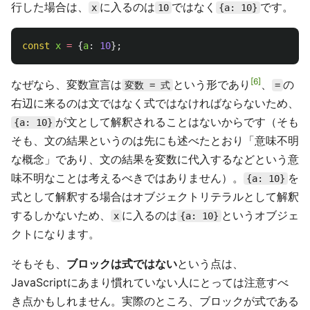
行した場合は、
に入るのは
ではなく
です。
x
10
{a: 10}
const
x
=
{
a
:
10
};
6
なぜなら、変数宣言は
という形であり
、
の
変数 = 式
=
右辺に来るのは文ではなく式ではなければならないため、
が文として解釈されることはないからです（そも
{a: 10}
そも、文の結果というのは先にも述べたとおり「意味不明
な概念」であり、文の結果を変数に代入するなどという意
味不明なことは考えるべきではありません）。
を
{a: 10}
式として解釈する場合はオブジェクトリテラルとして解釈
するしかないため、
に入るのは
というオブジェ
x
{a: 10}
クトになります。
そもそも、
ブロックは式ではない
という点は、
JavaScriptにあまり慣れていない人にとっては注意すべ
き点かもしれません。実際のところ、ブロックが式である