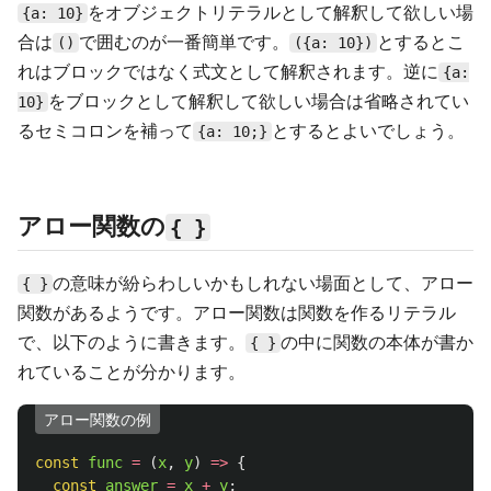
をオブジェクトリテラルとして解釈して欲しい場
{a: 10}
合は
で囲むのが一番簡単です。
とするとこ
()
({a: 10})
れはブロックではなく式文として解釈されます。逆に
{a:
をブロックとして解釈して欲しい場合は省略されてい
10}
るセミコロンを補って
とするとよいでしょう。
{a: 10;}
アロー関数の
{ }
の意味が紛らわしいかもしれない場面として、アロー
{ }
関数があるようです。アロー関数は関数を作るリテラル
で、以下のように書きます。
の中に関数の本体が書か
{ }
れていることが分かります。
アロー関数の例
const
func
=
(
x
,
y
)
=>
{
const
answer
=
x
+
y
;