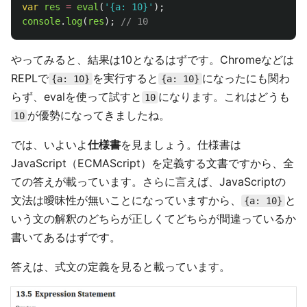
var
res
=
eval
(
'
{a: 10}
'
);
console
.
log
(
res
);
// 10
やってみると、結果は10となるはずです。Chromeなどは
REPLで
を実行すると
になったにも関わ
{a: 10}
{a: 10}
らず、evalを使って試すと
になります。これはどうも
10
が優勢になってきましたね。
10
では、いよいよ
仕様書
を見ましょう。仕様書は
JavaScript（ECMAScript）を定義する文書ですから、全
ての答えが載っています。さらに言えば、JavaScriptの
文法は曖昧性が無いことになっていますから、
と
{a: 10}
いう文の解釈のどちらが正しくてどちらが間違っているか
書いてあるはずです。
答えは、式文の定義を見ると載っています。