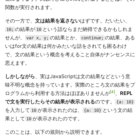
関数が実行されます。
その一方で、
文は結果を返さない
はずです。だいたい、
の結果が
という話ならまだ納得できるかもしれま
10;
10
せんが、
の結果とか、
の結果、ある
var x, y;
continue;
いはfor文の結果は何かみたいな話をされても困るわけ
で、文の結果という概念を考えること自体がナンセンスに
思えます。
しかしながら
、実はJavaScriptは文の結果などという意
味不明な概念を持っています。実際のところ文の結果をプ
4
ログラムから利用する方法はほぼありませんが
、
REPL
で文を実行したらその結果が表示される
のです。
{a: 10}
を入力して
が表示されたのは、
という文の結
10
{a: 10}
果として
が表示されたのです。
10
このことは、以下の規則から説明できます。