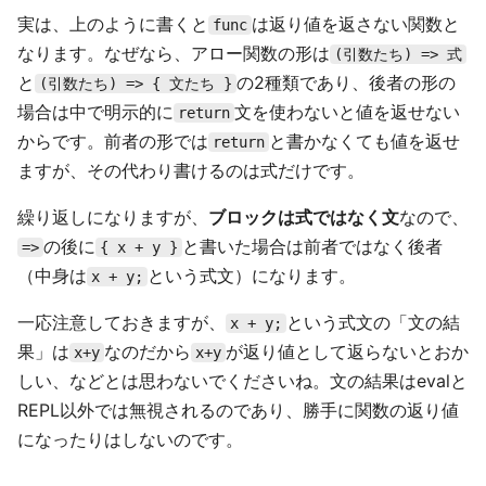
実は、上のように書くと
は返り値を返さない関数と
func
なります。なぜなら、アロー関数の形は
(引数たち) => 式
と
の2種類であり、後者の形の
(引数たち) => { 文たち }
場合は中で明示的に
文を使わないと値を返せない
return
からです。前者の形では
と書かなくても値を返せ
return
ますが、その代わり書けるのは式だけです。
繰り返しになりますが、
ブロックは式ではなく文
なので、
の後に
と書いた場合は前者ではなく後者
=>
{ x + y }
（中身は
という式文）になります。
x + y;
一応注意しておきますが、
という式文の「文の結
x + y;
果」は
なのだから
が返り値として返らないとおか
x+y
x+y
しい、などとは思わないでくださいね。文の結果はevalと
REPL以外では無視されるのであり、勝手に関数の返り値
になったりはしないのです。