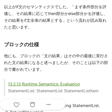
以上がif文のセマンティクスでした。「まず条件部分を評
価し、その結果に応じてthen部分かelse部分かを評価し、
その結果をif文全体の結果とする」という流れが読み取れ
たと思います。
ブロックの仕様
他にも、ブロックの「文の結果」はその中の最後に実行さ
れた文の結果になると述べましたが、そのことは以下の部
分で書かれています。
13.2.13 Runtime Semantics: Evaluation
StatementList: StatementList StatementListItem
more_horiz
Let sl be the result of evaluating StatementList.