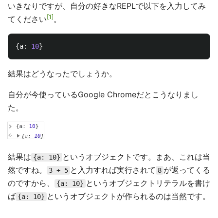
いきなりですが、自分の好きなREPLで以下を入力してみ
1
てください
。
{
a
:
10
}
結果はどうなったでしょうか。
自分が今使っているGoogle Chromeだとこうなりまし
た。
結果は
というオブジェクトです。まあ、これは当
{a: 10}
然ですね。
と入力すれば実行されて
が返ってくる
3 + 5
8
のですから、
というオブジェクトリテラルを書け
{a: 10}
ば
というオブジェクトが作られるのは当然です。
{a: 10}
……。