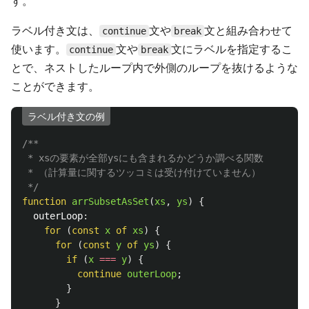
す。
ラベル付き文は、
文や
文と組み合わせて
continue
break
使います。
文や
文にラベルを指定するこ
continue
break
とで、ネストしたループ内で外側のループを抜けるような
ことができます。
ラベル付き文の例
/**

 * xsの要素が全部ysにも含まれるかどうか調べる関数

 * （計算量に関するツッコミは受け付けていません）

 */
function
arrSubsetAsSet
(
xs
,
ys
)
{
outerLoop
:
for 
(
const
x
of
xs
)
{
for 
(
const
y
of
ys
)
{
if 
(
x
===
y
)
{
continue
outerLoop
;
}
}