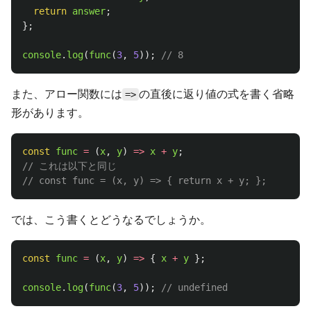
return
answer
;
};
console
.
log
(
func
(
3
,
5
));
// 8
また、アロー関数には
の直後に返り値の式を書く省略
=>
形があります。
const
func
=
(
x
,
y
)
=>
x
+
y
;
// これは以下と同じ
// const func = (x, y) => { return x + y; };
では、こう書くとどうなるでしょうか。
const
func
=
(
x
,
y
)
=>
{
x
+
y
};
console
.
log
(
func
(
3
,
5
));
// undefined