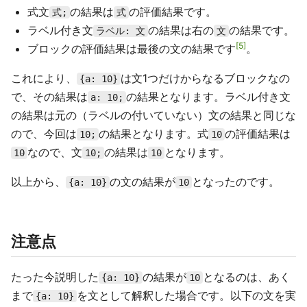
式文
の結果は
の評価結果です。
式;
式
ラベル付き文
の結果は右の
の結果です。
ラベル: 文
文
5
ブロックの評価結果は最後の文の結果です
。
これにより、
は文1つだけからなるブロックなの
{a: 10}
で、その結果は
の結果となります。ラベル付き文
a: 10;
の結果は元の（ラベルの付いていない）文の結果と同じな
ので、今回は
の結果となります。式
の評価結果は
10;
10
なので、文
の結果は
となります。
10
10;
10
以上から、
の文の結果が
となったのです。
{a: 10}
10
注意点
たった今説明した
の結果が
となるのは、あく
{a: 10}
10
まで
を文として解釈した場合です。以下の文を実
{a: 10}