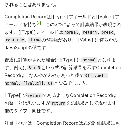
されることはありません。
Completion Recordは[[Type]]フィールドと[[Value]]フ
7
ィールドを持ち
、この2つによって計算結果が表現され
ます。[[Type]]フィールドは
,
,
,
normal
return
break
,
の5種類があり、[[Value]]は何らかの
continue
throw
JavaScriptの値です。
普通に計算がされた場合は[[Type]]は
となりま
normal
す。例えば
という式の計算結果を示すCompletion
3 + 5
Recordは、なんやかんやがあった後で
{[[Type]]:
となるでしょう。
normal, [[Value]]: 8}
[[Type]]が
であるようなCompletion Recordは、
return
お察しとは思いますが
文の結果として現れます。
return
他のタイプも同様です。
注目すべきは、Completion Recordは式の評価結果にも