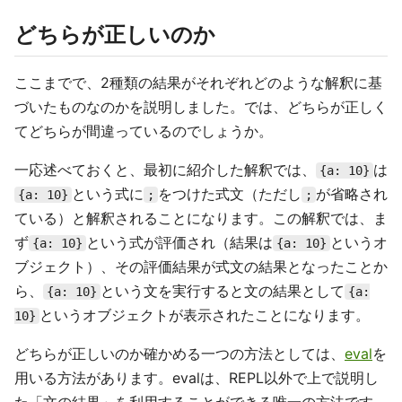
どちらが正しいのか
ここまでで、2種類の結果がそれぞれどのような解釈に基
づいたものなのかを説明しました。では、どちらが正しく
てどちらが間違っているのでしょうか。
一応述べておくと、最初に紹介した解釈では、
は
{a: 10}
という式に
をつけた式文（ただし
が省略され
{a: 10}
;
;
ている）と解釈されることになります。この解釈では、ま
ず
という式が評価され（結果は
というオ
{a: 10}
{a: 10}
ブジェクト）、その評価結果が式文の結果となったことか
ら、
という文を実行すると文の結果として
{a: 10}
{a:
というオブジェクトが表示されたことになります。
10}
どちらが正しいのか確かめる一つの方法としては、
eval
を
用いる方法があります。evalは、REPL以外で上で説明し