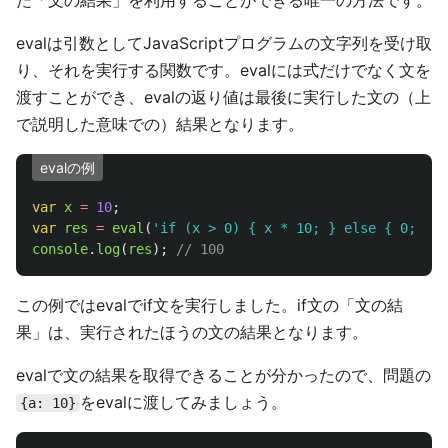
た「文の結果」を利用することができる唯一の方法です。
evalは引数としてJavaScriptプログラムの文字列を受け取
り、それを実行する関数です。evalには式だけでなく文を
渡すことができ、evalの返り値は最後に実行した文の（上
で説明した意味での）結果となります。
evalの例
var
x
=
10
;
var
res
=
eval
(
'
if (x > 0) { x * 10; } else { 0; }
'
)
console
.
log
(
res
);
// 100
この例ではevalでif文を実行しました。if文の「文の結
果」は、実行されたほうの文の結果となります。
evalで文の結果を取得できることが分かったので、問題の
をevalに渡してみましょう。
{a: 10}