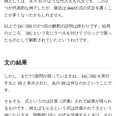
例としては、
のような代入文も式文です。この2
x = 3;
つが代表的な例でしたが、最近は
式の式文を書くこ
await
とが多くなったかもしれません。
以上で
の2つ目の解釈の説明は終わりです。結局
{a: 10}
のところ、
という文にラベルを付けてブロックで囲っ
10;
たものとして解釈されていたというわけです。
文の結果
しかし、まだ1つ疑問が残っていますね。
を実行
{a: 10}
すると
と表示された、あの
は何なのかということで
10
10
す。
そもそも、式というのは計算（評価）されて結果が得られ
るものです。例えば
という式は評価されて
という
1 + 2
3
値になります。関数呼び出しの式を評価するときは、その