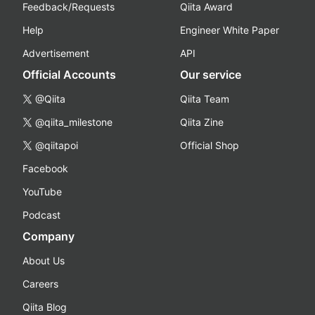
Feedback/Requests
Qiita Award
Help
Engineer White Paper
Advertisement
API
Official Accounts
Our service
@Qiita
Qiita Team
@qiita_milestone
Qiita Zine
@qiitapoi
Official Shop
Facebook
YouTube
Podcast
Company
About Us
Careers
Qiita Blog