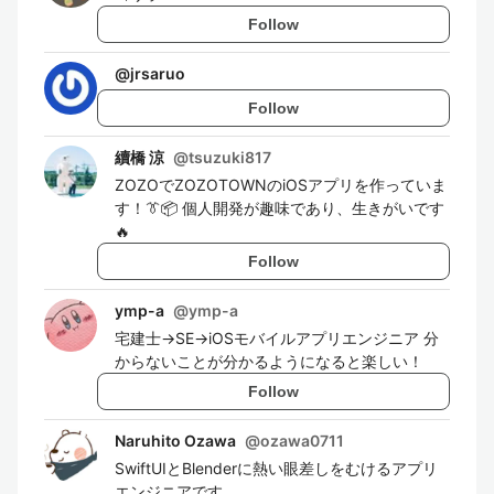
Follow
@
jrsaruo
Follow
續橋 涼
@
tsuzuki817
ZOZOでZOZOTOWNのiOSアプリを作っていま
す！👔📦 個人開発が趣味であり、生きがいです
🔥
Follow
ymp-a
@
ymp-a
宅建士→SE→iOSモバイルアプリエンジニア 分
からないことが分かるようになると楽しい！
Follow
Naruhito Ozawa
@
ozawa0711
SwiftUIとBlenderに熱い眼差しをむけるアプリ
エンジニアです。