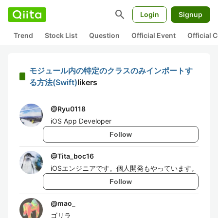
search
Login
Signup
Trend
Stock List
Question
Official Event
Official
モジュール内の特定のクラスのみインポートす
る方法(Swift)
likers
@
Ryu0118
iOS App Developer
Follow
@
Tita_boc16
iOSエンジニアです。個人開発もやっています。
Follow
@
mao_
ゴリラ