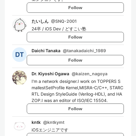
Follow
たいしん
@
SNQ-2001
24卒 / iOS Dev / どすこい塾
Follow
Daichi Tanaka
@
tanakadaichi_1989
Follow
Dr. Kiyoshi Ogawa
@
kaizen_nagoya
I'm a network designer.I work on TOPPERS S
mallestSetProfile Kernel,MISRA-C/C++, STARC
RTL Design StyleGuide (Verilog-HDL), and HA
ZOP.I was an editor of ISO/IEC 15504.
Follow
kntk
@
kntkymt
iOSエンジニアです