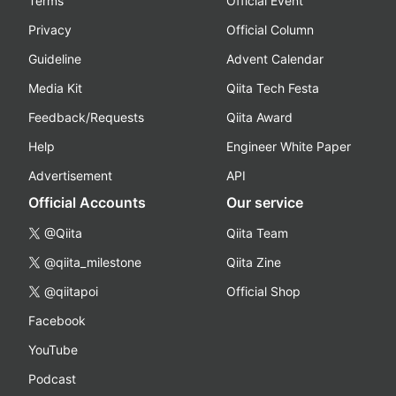
Terms
Official Event
Privacy
Official Column
Guideline
Advent Calendar
Media Kit
Qiita Tech Festa
Feedback/Requests
Qiita Award
Help
Engineer White Paper
Advertisement
API
Official Accounts
Our service
@Qiita
Qiita Team
@qiita_milestone
Qiita Zine
@qiitapoi
Official Shop
Facebook
YouTube
Podcast