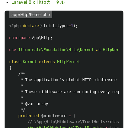
Laravel 8.x Httpカーネル
app/Http/Kernel.php
<?php
declare
(
strict_types
=
1
);
namespace
App\Http
;
use
Illuminate\Foundation\Http\Kernel
as
HttpKernel
;
class
Kernel
extends
HttpKernel
{
/**

     * The application's global HTTP middleware stac
     *

     * These middleware are run during every request
     *

     * @var array

     */
protected
$middleware
=
[
// \App\Http\Middleware\TrustHosts::class,
\App\Http\Middleware\TrustProxies
::
class
,