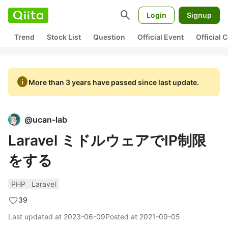
search
Login
Signup
Trend
Stock List
Question
Official Event
Official
info
More than 3 years have passed since last update.
@
ucan-lab
Laravel ミドルウェアでIP制限
をする
PHP
Laravel
39
Last updated at
2023-06-09
Posted at
2021-09-05