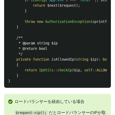
if
(
config
(
'app.env'
)
===
'local'
||
$this
->
return
$next
(
$request
);
}
throw
new
AuthorizationException
(
sprintf
(
'Ac
}
/**

     * @param string $ip

     * @return bool

     */
private
function
isAllowedIp
(
string
$ip
):
bool
{
return
IpUtils
::
checkIp
(
$ip
,
self
::
ALLOWED_I
}
}
ロードバランサーを経由している場合
だとロードバランサーのIPが取
$request->ip();