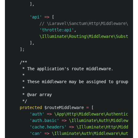
],
'api'
=>
[
// \Laravel\Sanctum\Http\Middleware\Ens
'throttle:api'
,
\Illuminate\Routing\Middleware\Substitut
],
];
/**

     * The application's route middleware.

     *

     * These middleware may be assigned to groups or
     *

     * @var array

     */
protected
$routeMiddleware
=
[
'auth'
=>
\App\Http\Middleware\Authenticate
:
'auth.basic'
=>
\Illuminate\Auth\Middleware\
'cache.headers'
=>
\Illuminate\Http\Middlewa
'can'
=>
\Illuminate\Auth\Middleware\Authori