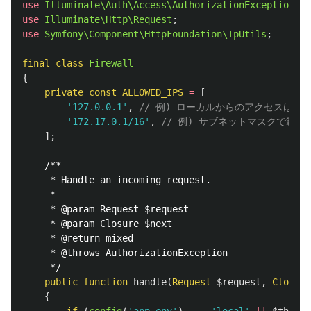
use
Illuminate\Auth\Access\AuthorizationException
;
use
Illuminate\Http\Request
;
use
Symfony\Component\HttpFoundation\IpUtils
;
final
class
Firewall
{
private
const
ALLOWED_IPS
=
[
'127.0.0.1'
,
// 例) ローカルからのアクセスは許
'172.17.0.1/16'
,
// 例) サブネットマスクで範囲指定も
];
/**

     * Handle an incoming request.

     *

     * @param Request $request

     * @param Closure $next

     * @return mixed

     * @throws AuthorizationException

     */
public
function
handle
(
Request
$request
,
Closure
{