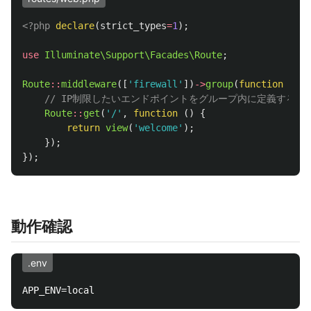
<?php
declare
(
strict_types
=
1
);
use
Illuminate\Support\Facades\Route
;
Route
::
middleware
([
'firewall'
])
->
group
(
function
()
{
// IP制限したいエンドポイントをグループ内に定義する
Route
::
get
(
'/'
,
function
()
{
return
view
(
'welcome'
);
});
});
動作確認
.env