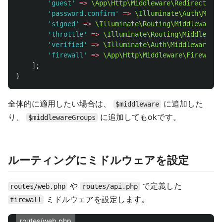
'guest'
=>
\App\Http\Middleware\RedirectIfAu
'password.confirm'
=>
\Illuminate\Auth\Middl
'signed'
=>
\Illuminate\Routing\Middleware\V
'throttle'
=>
\Illuminate\Routing\Middleware
'verified'
=>
\Illuminate\Auth\Middleware\En
'firewall'
=>
\App\Http\Middleware\Firewall
:
];
}
全体的に適用したい場合は、
に追加した
$middleware
り、
に追加してもokです。
$middlewareGroups
ルーティングにミドルウェアを設定
や
で定義した
routes/web.php
routes/api.php
ミドルウェアを設定します。
firewall
routes/web.php