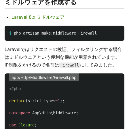
ミドルウェアを作成する
Laravel 8.x ミドルウェア
$
Laravelではリクエストの検証、フィルタリングする場合
はミドルウェアという便利な機能が用意されています。
IP制限をかけるので名前は
にしてみました。
Firewall
app/Http/Middleware/Firewall.php
<?php
declare
(
strict_types
=
1
);
namespace
App\Http\Middleware
;
use
Closure
;