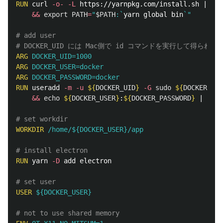
RUN 
curl 
-o-
-L
 https://yarnpkg.com/install.sh | bas
&&
export 
PATH
=
"
$PATH
:
`
yarn global bin
`
"
# add user
# DOCKER_UID には Mac側で id コマンドを実行して得られた
ARG
 DOCKER_UID=1000
ARG
 DOCKER_USER=docker
ARG
 DOCKER_PASSWORD=docker
RUN 
useradd 
-m
-u
${
DOCKER_UID
}
-G
sudo
${
DOCKER_USE
&&
echo
${
DOCKER_USER
}
:
${
DOCKER_PASSWORD
}
 | chpa
# set workdir
WORKDIR
 /home/${DOCKER_USER}/app
# install electron
RUN 
yarn 
-D
 add electron

# set user
USER
 ${DOCKER_USER}
# not to use shared memory