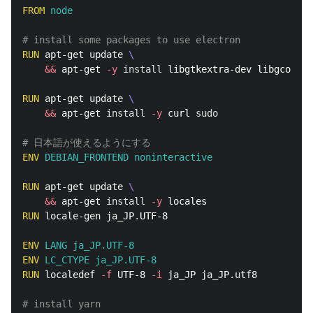
FROM
 node
# install some packages to use electron
RUN 
apt-get update 
&&
 apt-get 
-y
install 
libgtkextra-dev libgconf2-
RUN 
apt-get update 
&&
 apt-get 
install
-y
 curl 
sudo
# 日本語が使えるようにする
ENV
 DEBIAN_FRONTEND noninteractive
RUN 
apt-get update 
&&
 apt-get 
install
-y
RUN 
locale-gen ja_JP.UTF-8

ENV
 LANG ja_JP.UTF-8
ENV
 LC_CTYPE ja_JP.UTF-8
RUN 
localedef 
-f
 UTF-8 
-i
 ja_JP ja_JP.utf8

# install yarn