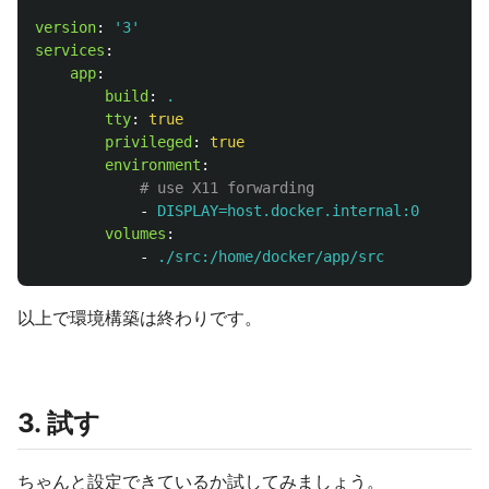
version
:
'
3'
services
:
app
:
build
:
.
tty
:
true
privileged
:
true
environment
:
# use X11 forwarding
-
DISPLAY=host.docker.internal:0
volumes
:
-
./src:/home/docker/app/src
以上で環境構築は終わりです。
3. 試す
ちゃんと設定できているか試してみましょう。