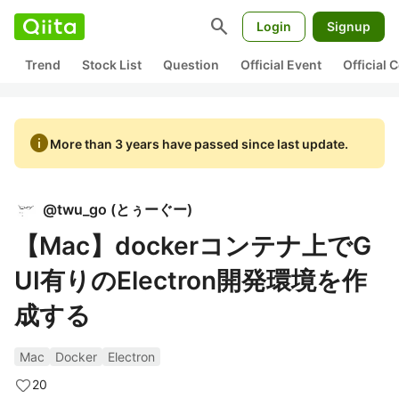
search
Login
Signup
Trend
Stock List
Question
Official Event
Official
info
More than 3 years have passed since last update.
@
twu_go
(
とぅーぐー
)
【Mac】dockerコンテナ上でG
UI有りのElectron開発環境を作
成する
Mac
Docker
Electron
20