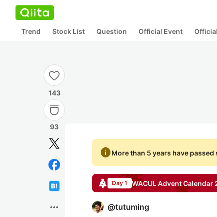
Trend
Stock List
Question
Official Event
Offici
143
93
info
More than 5 years have passed s
WACUL
Advent Calendar
Day 1
more_horiz
@
tutuming