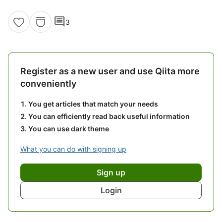
comment
3
Register as a new user and use Qiita more
conveniently
You get articles that match your needs
You can efficiently read back useful information
You can use dark theme
What you can do with signing up
Sign up
Login