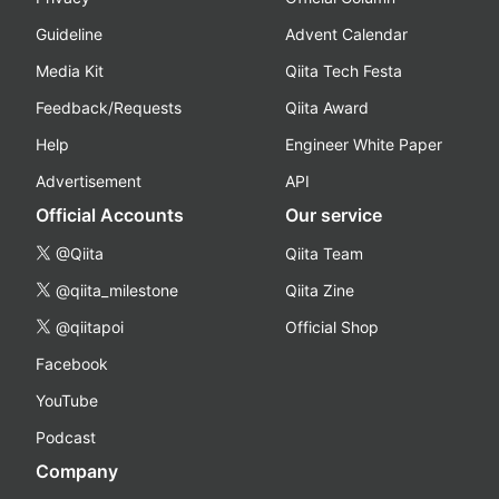
Guideline
Advent Calendar
Media Kit
Qiita Tech Festa
Feedback/Requests
Qiita Award
Help
Engineer White Paper
Advertisement
API
Official Accounts
Our service
@Qiita
Qiita Team
@qiita_milestone
Qiita Zine
@qiitapoi
Official Shop
Facebook
YouTube
Podcast
Company