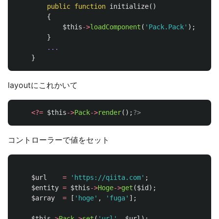
public
function
initialize
()
{
$this
->
loadComponent
(
'Pack.Pack'
);
}
...
}
layoutにこれかいて
<?=
$this
->
Pack
->
render
();
?>
コントローラーで値をセット
$url
=
'https://qiita.com'
;
$entity
=
$this
->
Hoge
->
get
(
$id
);
$array
=
[
'hoge'
,
'fuga'
];
$this
->
Pack
->
set
(
'url'
,
$url
);