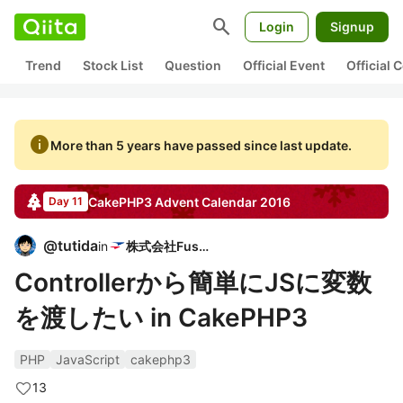
search
Login
Signup
Trend
Stock List
Question
Official Event
Official
info
More than 5 years have passed since last update.
CakePHP3
Advent Calendar
2016
Day 11
@
tutida
in
株式会社Fusic
Controllerから簡単にJSに変数
を渡したい in CakePHP3
PHP
JavaScript
cakephp3
13