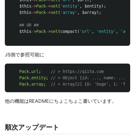
$this
->
Pack
->
set
(
'entity'
,
$entity
);
$this
->
Pack
->
set
(
'array'
,
$array
);
## OR ##
$this
->
Pack
->
set
(
compact
(
'url'
,
'entity'
,
'array
JS側で参照可能に
Pack
.
url
;
// > https://qiita.com
Pack
.
entity
;
// > Object {id: ..., name: ..., ..
Pack
.
array
;
// > Array[2] {0: 'hoge', 1: 'fuga'
他の機能はREADMEにちょこちょこ書いています。
順次アップデート