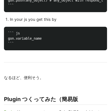
gon.push(any_object) # any_object with respond_to? :
In your js you get this by
``` js

gon.variable_name

なるほど、便利そう。
Plugin つくってみた（簡易版