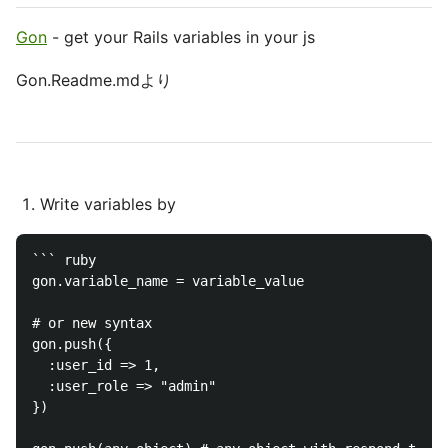
Gon
- get your Rails variables in your js
Gon.Readme.mdより
Write variables by
``` ruby

gon.variable_name = variable_value

# or new syntax

gon.push({

  :user_id => 1,

  :user_role => "admin"

})
