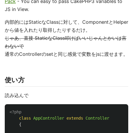
Pack
- You can easy to pass CakePHP3 variables to
JS in View.
内部的にはStaticなClassに対して、ComponentとHelper
から値を入れたり取得したりするだけ。
じゃあ、直接 StaticなClass叩けばいいじゃんとかいは言
わないで
通常のControllerのsetと同じ感覚で変数をjsに渡せます。
使い方
読み込んで
<?php
class
AppController
extends
Controller
{