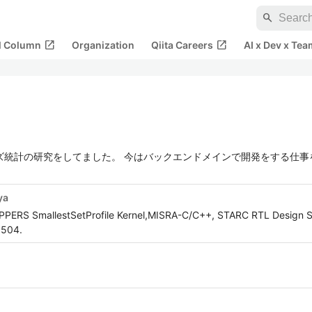
search
open_in_new
open_in_new
al Column
Organization
Qiita Careers
AI x Dev x Tea
イズ統計の研究をしてました。 今はバックエンドメインで開発をする仕
ya
OPPERS SmallestSetProfile Kernel,MISRA-C/C++, STARC RTL Design S
5504.