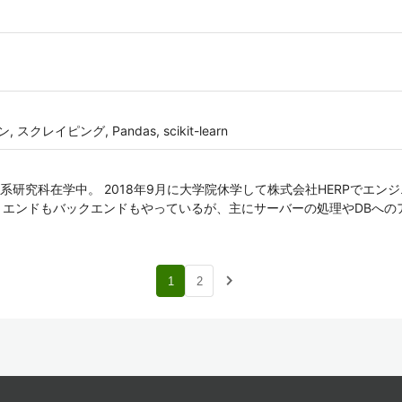
 スクレイピング, Pandas, scikit-learn
研究科在学中。 2018年9月に大学院休学して株式会社HERPでエン
ロントエンドもバックエンドもやっているが、主にサーバーの処理やDBへ
navigate_next
1
2