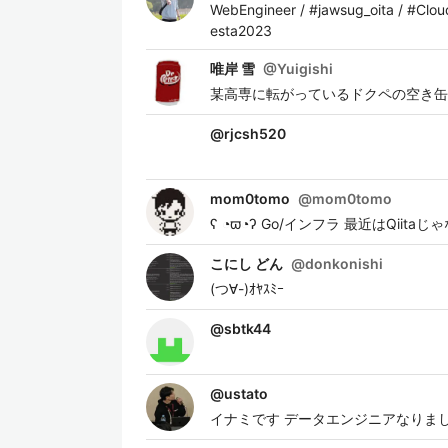
WebEngineer / #jawsug_oita / 
esta2023
唯岸 雪
@
Yuigishi
某高専に転がっているドクペの空き缶で
@
rjcsh520
mom0tomo
@
mom0tomo
ʕ ◔ϖ◔ʔ Go/インフラ 最近はQiitaじゃ
こにし どん
@
donkonishi
(つ∀-)ｵﾔｽﾐｰ
@
sbtk44
@
ustato
イナミです データエンジニアなりま