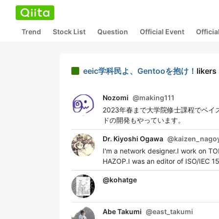
Trend
Stock List
Question
Official Event
Offici
eeic学科民よ、Gentooを抱け！
likers
Nozomi
@
making111
2023年春まで大学院修士課程でベ
ドの開発もやっています。
Dr. Kiyoshi Ogawa
@
kaizen_nago
I'm a network designer.I work on T
HAZOP.I was an editor of ISO/IEC 1
@
kohatge
Abe Takumi
@
east_takumi