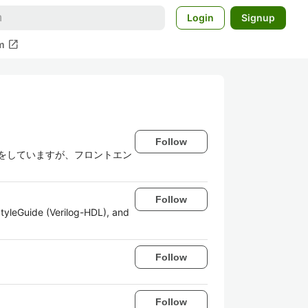
Login
Signup
open_in_new
m
Follow
事をしていますが、フロントエン
Follow
tyleGuide (Verilog-HDL), and
Follow
Follow