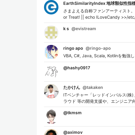
EarthSimilarityIndex 地球類似性指
さまよえる自称ファンアーティスト。 創作意
or Treat! || echo ILoveCandy >>/etc
k s
@
evistream
ringo apo
@
ringo-apo
VBA, C#, Java, Scala, Kotlin
@
hashy0917
たかけん
@
takaken
ITベンチャー「レッドインパルス(株)」の代
ラウド 等の開発支援や、エンジニア向
@
tkmsm
@
aximov