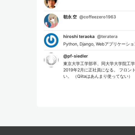
朝永 空
@
coffeezero1963
hiroshi teraoka
@
teratera
Python, Django, Webアプリケーション,
@
pf-siedler
東京大学工学部卒、同大学大学院工学系
2019年2月に正社員になる。 フ
い。 （Qiitaはあんまり使ってない）