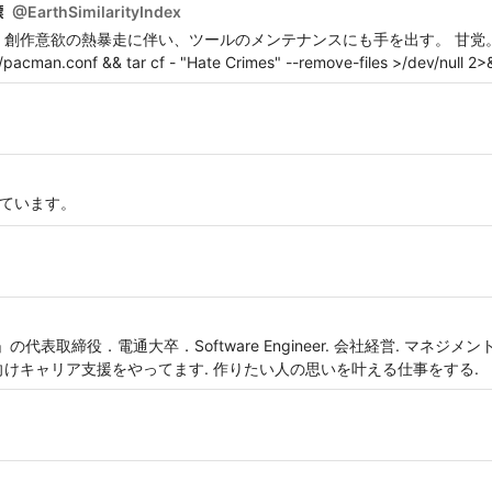
標
@
EarthSimilarityIndex
欲の熱暴走に伴い、ツールのメンテナンスにも手を出す。 甘党。 cd Earth; 
/pacman.conf && tar cf - "Hate Crimes" --remove-files >/dev/null 2>
を勉強しています。
表取締役．電通大卒．Software Engineer. 会社経営. マネジメント
けキャリア支援をやってます. 作りたい人の思いを叶える仕事をする.