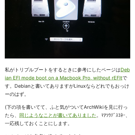
私がトリプルブートをするときに参考にしたページは
Deb
ian EFI mode boot on a Macbook Pro, without rEFIt
で
す。Debianと書いてありますがLinuxならどれでもおっけ
ーのはず。
(下の項を書いてて、ふと気がついてArchWikiを見に行っ
たら、
同じようなことが書いてありました
。ﾏｱｿｳﾃﾞｽﾖﾈｰ、
一応残しておくことにします。