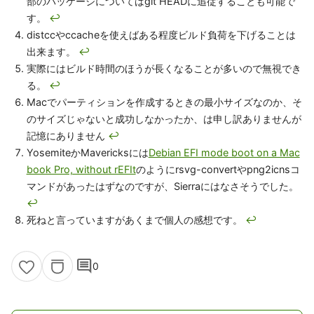
部のパッケージについてはgit HEADに追従することも可能で
す。
↩
distccやccacheを使えばある程度ビルド負荷を下げることは
出来ます。
↩
実際にはビルド時間のほうが長くなることが多いので無視でき
る。
↩
Macでパーティションを作成するときの最小サイズなのか、そ
のサイズじゃないと成功しなかったか、は申し訳ありませんが
記憶にありません
↩
YosemiteかMavericksには
Debian EFI mode boot on a Mac
book Pro, without rEFIt
のようにrsvg-convertやpng2icnsコ
マンドがあったはずなのですが、Sierraにはなさそうでした。
↩
死ねと言っていますがあくまで個人の感想です。
↩
comment
0