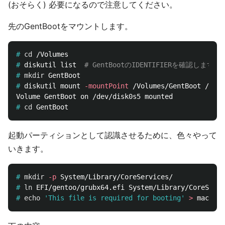
(おそらく) 必要になるので注意してください。
先のGentBootをマウントします。
#
cd
#
diskutil list  
# GentBootのIDENTIFIERを確認しま
#
mkdir 
#
diskutil mount 
-mountPoint
#
cd 
起動パーティションとして認識させるために、色々やって
いきます。
#
mkdir
-p
#
ln 
#
echo
'This file is required for booting'
>