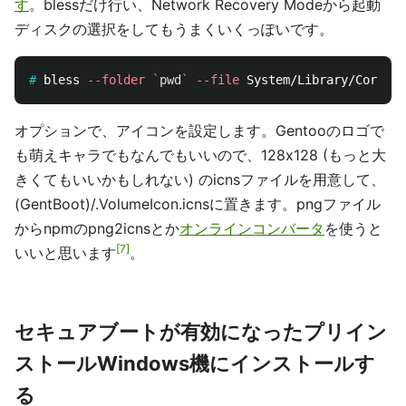
す
。blessだけ行い、Network Recovery Modeから起動
ディスクの選択をしてもうまくいくっぽいです。
#
bless 
--folder
`
pwd
`
--file
 System/Library/CoreSer
オプションで、アイコンを設定します。Gentooのロゴで
も萌えキャラでもなんでもいいので、128x128 (もっと大
きくてもいいかもしれない) のicnsファイルを用意して、
(GentBoot)/.VolumeIcon.icnsに置きます。pngファイル
からnpmのpng2icnsとか
オンラインコンバータ
を使うと
7
いいと思います
。
セキュアブートが有効になったプリイン
ストールWindows機にインストールす
る