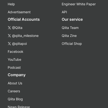
Help
Engineer White Paper
Advertisement
API
Official Accounts
Our service
@Qiita
Qiita Team
@qiita_milestone
Qiita Zine
@qiitapoi
Official Shop
Facebook
YouTube
Podcast
Company
About Us
Careers
Qiita Blog
News Release