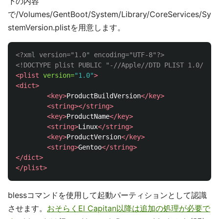
下の内容
で/Volumes/GentBoot/System/Library/CoreServices/Sy
stemVersion.plistを用意します。
<?xml version="1.0" encoding="UTF-8"?>
<!DOCTYPE plist PUBLIC "-//Apple//DTD PLIST 1.0//EN"
<plist
version=
"1.0"
>
<dict>
<key>
ProductBuildVersion
</key>
<string></string>
<key>
ProductName
</key>
<string>
Linux
</string>
<key>
ProductVersion
</key>
<string>
Gentoo
</string>
</dict>
</plist>
blessコマンドを使用して起動パーティションとして認識
させます。
おそらくEl Capitan以降は追加の処理が必要で