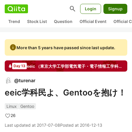
search
Login
Signup
Trend
Stock List
Question
Official Event
Official
info
More than 5 years have passed since last update.
eeic （東京大学工学部電気電子・電子情報工学科）その2
Day 13
@
turenar
eeic学科民よ、Gentooを抱け！
Linux
Gentoo
26
Last updated at
2017-07-08
Posted at
2016-12-13