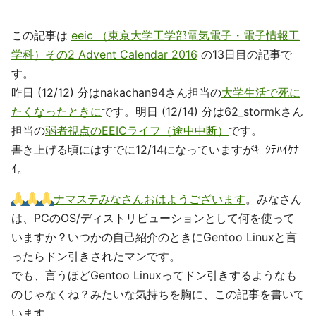
この記事は
eeic （東京大学工学部電気電子・電子情報工
学科）その2 Advent Calendar 2016
の13日目の記事で
す。
昨日 (12/12) 分はnakachan94さん担当の
大学生活で死に
たくなったときに
です。明日 (12/14) 分は62_stormkさん
担当の
弱者視点のEEICライフ（途中中断）
です。
書き上げる頃にはすでに12/14になっていますがｷﾆｼﾃﾊｲｹﾅ
ｲ。
ナマステみなさんおはようございます
。みなさん
は、PCのOS/ディストリビューションとして何を使って
いますか？いつかの自己紹介のときにGentoo Linuxと言
ったらドン引きされたマンです。
でも、言うほどGentoo Linuxってドン引きするようなも
のじゃなくね？みたいな気持ちを胸に、この記事を書いて
います。