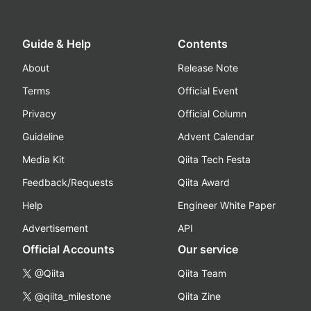
Guide & Help
Contents
About
Release Note
Terms
Official Event
Privacy
Official Column
Guideline
Advent Calendar
Media Kit
Qiita Tech Festa
Feedback/Requests
Qiita Award
Help
Engineer White Paper
Advertisement
API
Official Accounts
Our service
@Qiita
Qiita Team
@qiita_milestone
Qiita Zine