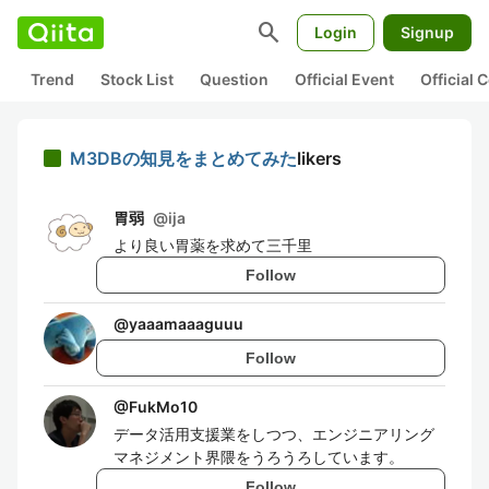
search
Login
Signup
Trend
Stock List
Question
Official Event
Official
M3DBの知見をまとめてみた
likers
胃弱
@
ija
より良い胃薬を求めて三千里
Follow
@
yaaamaaaguuu
Follow
@
FukMo10
データ活用支援業をしつつ、エンジニアリング
マネジメント界隈をうろうろしています。
Follow