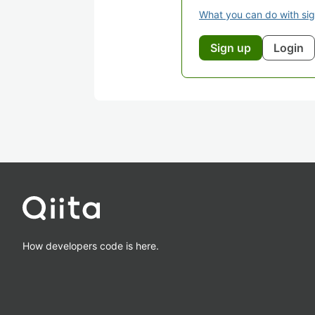
What you can do with si
Sign up
Login
How developers code is here.