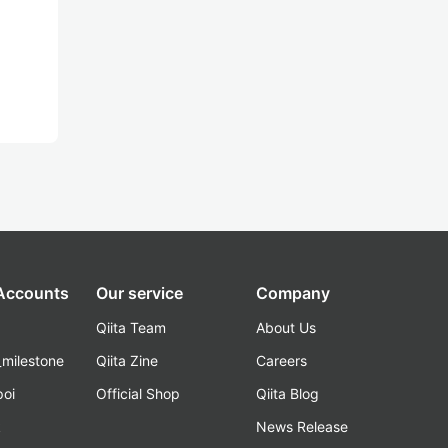
 Accounts
Our service
Company
Qiita Team
About Us
_milestone
Qiita Zine
Careers
poi
Official Shop
Qiita Blog
k
News Release