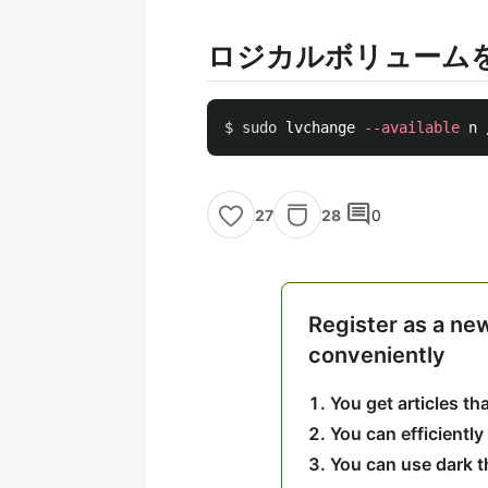
ロジカルボリューム
$ 
sudo 
lvchange 
--available
comment
28
0
27
Register as a ne
conveniently
You get articles t
You can efficiently
You can use dark 