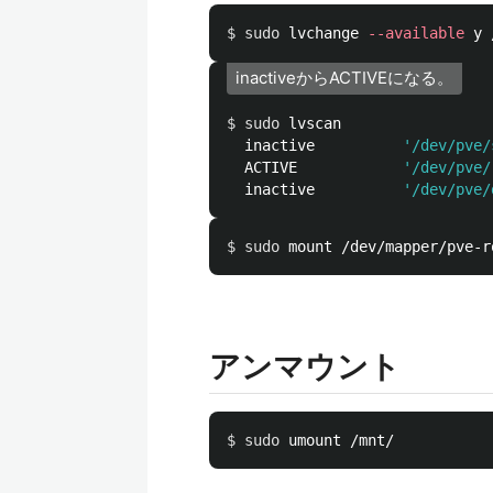
$ 
sudo 
lvchange 
--available
inactiveからACTIVEになる。
$ 
sudo 
lvscan

  inactive          
'/dev/pve/
  ACTIVE            
'/dev/pve/
  inactive          
'/dev/pve/
$ 
sudo 
アンマウント
$ 
sudo 