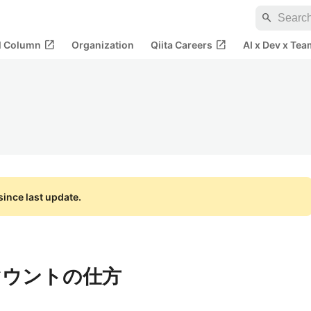
search
open_in_new
open_in_new
al Column
Organization
Qiita Careers
AI x Dev x Tea
ince last update.
マウントの仕方