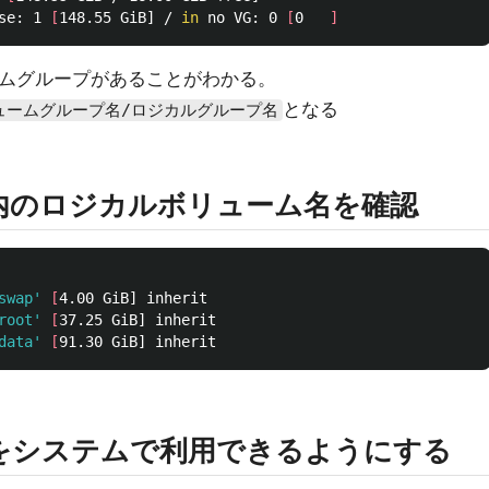
se: 1 
[
148.55 GiB] / 
in 
no VG: 0 
[
0   
]
ムグループがあることがわかる。
となる
リュームグループ名/ロジカルグループ名
内のロジカルボリューム名を確認
swap'
[
4.00 GiB] inherit

root'
[
37.25 GiB] inherit

data'
[
をシステムで利用できるようにする