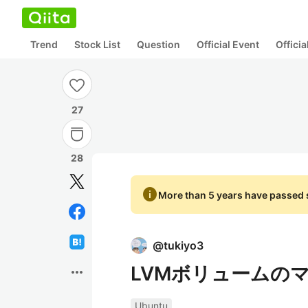
Trend
Stock List
Question
Official Event
Offici
27
28
info
More than 5 years have passed s
@
tukiyo3
LVMボリュームの
more_horiz
Ubuntu