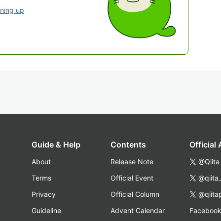
gning up
Guide & Help
Contents
Official
About
Release Note
@Qiita
Terms
Official Event
@qiita
Privacy
Official Column
@qiita
Guideline
Advent Calendar
Faceboo