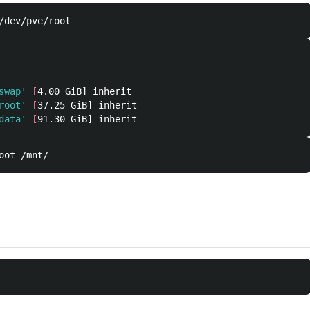
swap'
[
4.00 GiB] inherit

root'
[
37.25 GiB] inherit

data'
[