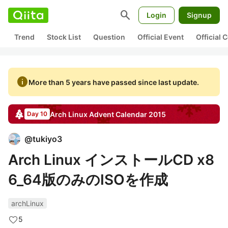
search
Login
Signup
Trend
Stock List
Question
Official Event
Official
info
More than 5 years have passed since last update.
Arch Linux
Advent Calendar
2015
Day 10
@
tukiyo3
Arch Linux インストールCD x8
6_64版のみのISOを作成
archLinux
5