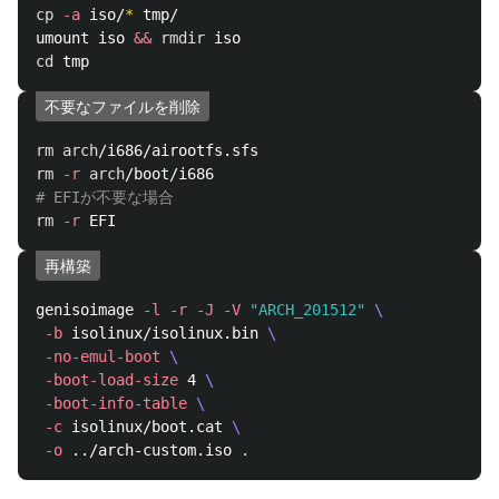
cp
-a
 iso/
*
 tmp/

umount iso 
&&
rmdir 
cd 
不要なファイルを削除
rm arch
rm
-r
arch
# EFIが不要な場合
rm
-r
再構築
genisoimage 
-l
-r
-J
-V
"ARCH_201512"
\
-b
 isolinux/isolinux.bin 
\
-no-emul-boot
\
-boot-load-size
 4 
\
-boot-info-table
\
-c
 isolinux/boot.cat 
\
-o
 ../arch-custom.iso 
.