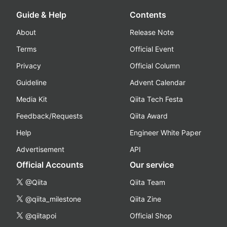
Guide & Help
Contents
About
Release Note
Terms
Official Event
Privacy
Official Column
Guideline
Advent Calendar
Media Kit
Qiita Tech Festa
Feedback/Requests
Qiita Award
Help
Engineer White Paper
Advertisement
API
Official Accounts
Our service
@Qiita
Qiita Team
@qiita_milestone
Qiita Zine
@qiitapoi
Official Shop