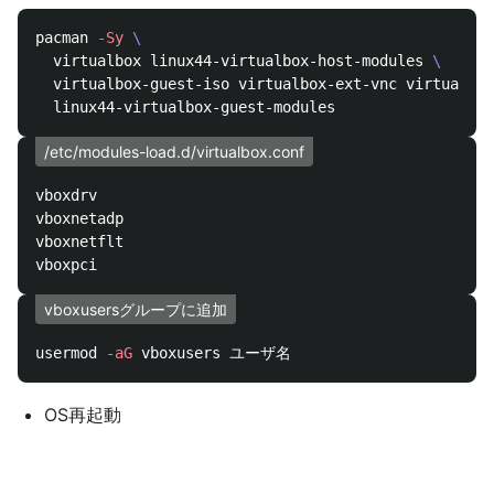
pacman 
-Sy
\
  virtualbox linux44-virtualbox-host-modules 
\
  virtualbox-guest-iso virtualbox-ext-vnc virtualbox
/etc/modules-load.d/virtualbox.conf
vboxdrv

vboxnetadp

vboxnetflt

vboxusersグループに追加
usermod 
-aG
OS再起動