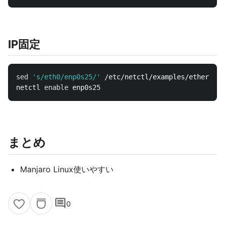
IP固定
sed
's/eth0/enp0s25/'
 /etc/netctl/examples/ethernet-
netctl 
enable 
まとめ
Manjaro Linux使いやすい
comment
0