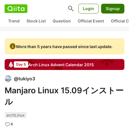
search
Login
Signup
Trend
Stock List
Question
Official Event
Official
info
More than 5 years have passed since last update.
Arch Linux
Advent Calendar
2015
Day 5
@
tukiyo3
Manjaro Linux 15.09インストー
ル
archLinux
4