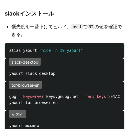
slackインストール
優先度を一番下げてビルド。
で
の値を確認で
ps l
NI
きる。
alias 
yaourt
=
"nice -n 19 yaourt"
slack-desktop
tor-browser-en
gpg 
--keyserver
 keys.gnupg.net 
--recv-keys
 2E1AC68ED
そのた