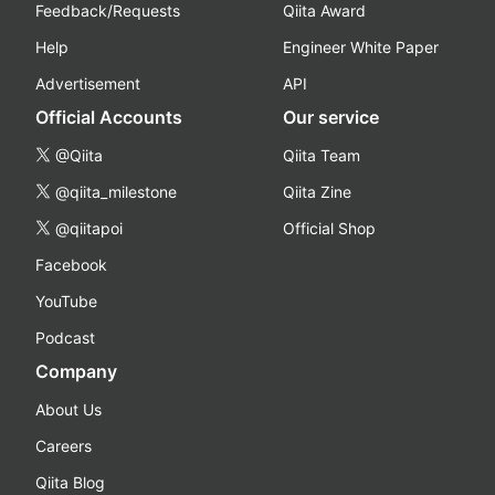
Feedback/Requests
Qiita Award
Help
Engineer White Paper
Advertisement
API
Official Accounts
Our service
@Qiita
Qiita Team
@qiita_milestone
Qiita Zine
@qiitapoi
Official Shop
Facebook
YouTube
Podcast
Company
About Us
Careers
Qiita Blog