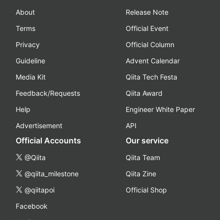
About
Release Note
Terms
Official Event
Privacy
Official Column
Guideline
Advent Calendar
Media Kit
Qiita Tech Festa
Feedback/Requests
Qiita Award
Help
Engineer White Paper
Advertisement
API
Official Accounts
Our service
@Qiita
Qiita Team
@qiita_milestone
Qiita Zine
@qiitapoi
Official Shop
Facebook