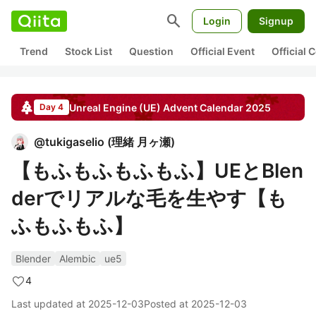
search
Login
Signup
Trend
Stock List
Question
Official Event
Official
Unreal Engine (UE)
Advent Calendar
2025
Day 4
@
tukigaselio
(
理緒 月ヶ瀬
)
【もふもふもふもふ】UEとBlen
derでリアルな毛を生やす【も
ふもふもふ】
Blender
Alembic
ue5
4
Last updated at
2025-12-03
Posted at
2025-12-03