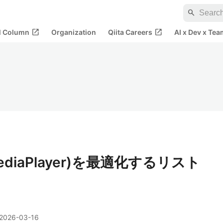
search
open_in_new
open_in_new
al Column
Organization
Qiita Careers
AI x Dev x Tea
MediaPlayer)を最適化するリスト
2026-03-16