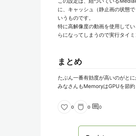
この設定は、紐づいているMedia
に、キャッシュ（静止画の状態でとど
いうものです。
特に高解像度の動画を使用していると
らになってしまうので実行タイミ
まとめ
たぶん一番有効度が高いのがとにかく
みなさんもMemoryはGPUを節約し
comment
0
0
0