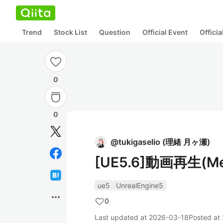
Trend
Stock List
Question
Official Event
Offici
0
0
@
tukigaselio
(
理緒 月ヶ瀬
)
[UE5.6]動画再生(
ue5
UnrealEngine5
more_horiz
0
Last updated at
2026-03-18
Posted at