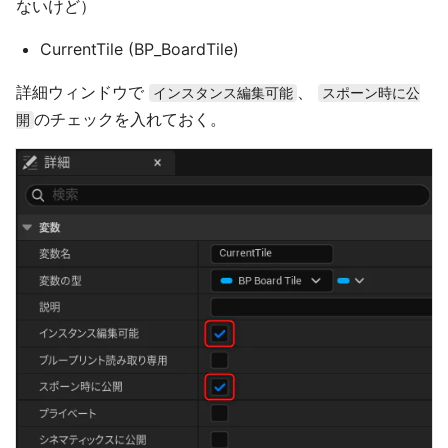
ないけど）
CurrentTile (BP_BoardTile)
詳細ウィンドウで
、
インスタンス編集可能
スポーン時に公
のチェックを入れておく。
開