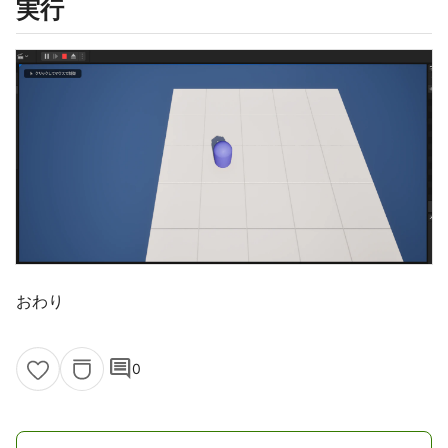
実行
おわり
comment
0