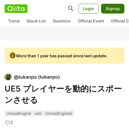
search
Login
Signup
Trend
Stock List
Question
Official Event
Official
info
More than 1 year has passed since last update.
@
tukanpo
(
tukanpo
)
UE5 プレイヤーを動的にスポー
ンさせる
UnrealEngine
ue5
UnrealEngine5
2