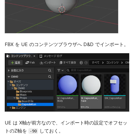
FBX を UE のコンテンツブラウザへ D&D でインポート。
UE は X軸が前方なので、インポート時の設定でオフセッ
トのZ軸を
しておく。
-90