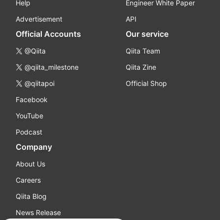
Help
Engineer White Paper
Advertisement
API
Official Accounts
Our service
@Qiita
Qiita Team
@qiita_milestone
Qiita Zine
@qiitapoi
Official Shop
Facebook
YouTube
Podcast
Company
About Us
Careers
Qiita Blog
News Release