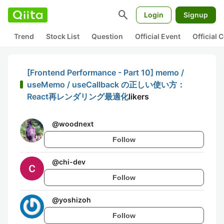
search
Login
Signup
Trend
Stock List
Question
Official Event
Official
[Frontend Performance - Part 10] memo /
useMemo / useCallback の正しい使い方：
React再レンダリング最適化
likers
@
woodnext
Follow
@
chi-dev
Follow
@
yoshizoh
Follow