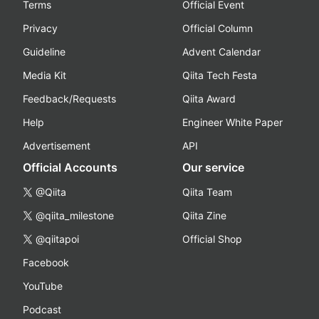
Terms
Official Event
Privacy
Official Column
Guideline
Advent Calendar
Media Kit
Qiita Tech Festa
Feedback/Requests
Qiita Award
Help
Engineer White Paper
Advertisement
API
Official Accounts
Our service
@Qiita
Qiita Team
@qiita_milestone
Qiita Zine
@qiitapoi
Official Shop
Facebook
YouTube
Podcast