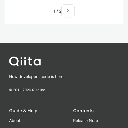
navigate_next
1
/
2
How developers code is here.
© 2011-
2026
Qiita Inc.
Guide & Help
Contents
About
Release Note