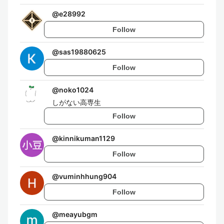
@
e28992
Follow
@
sas19880625
Follow
@
noko1024
しがない高専生
Follow
@
kinnikuman1129
Follow
@
vuminhhung904
Follow
@
meayubgm