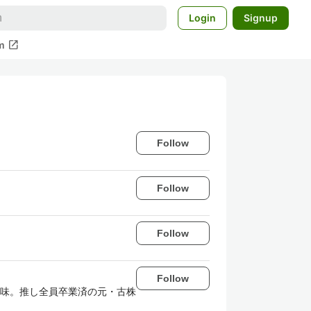
Login
Signup
open_in_new
m
Follow
Follow
Follow
Follow
味。推し全員卒業済の元・古株