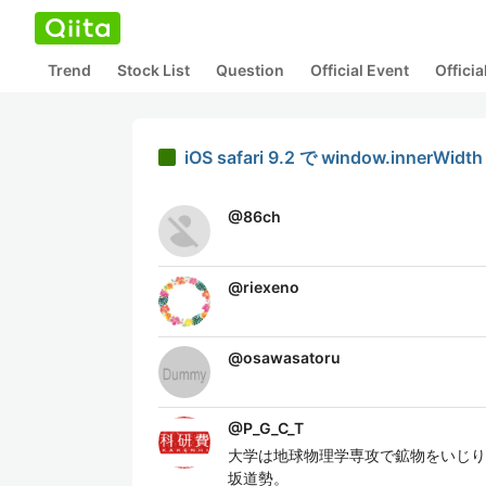
Trend
Stock List
Question
Official Event
Offici
iOS safari 9.2 で window.innerWi
@
86ch
@
riexeno
@
osawasatoru
@
P_G_C_T
大学は地球物理学専攻で鉱物をいじり
坂道勢。