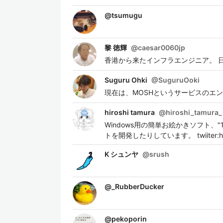
@
tsumugu
黎 徳輝
@
caesar0060jp
香港から来たインフラエンジニア。 
Suguru Ohki
@
SuguruOoki
現在は、MOSHというサービスのエ
hiroshi tamura
@
hiroshi_tamura
Windows用の簡単お絵かきソフト、"1b
トを開発したりしています。 twiiter:https:
K シュンヤ
@
srush
@
_RubberDucker
@
pekoporin