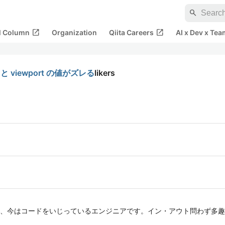
search
open_in_new
open_in_new
al Column
Organization
Qiita Careers
AI x Dev x Tea
dth と viewport の値がズレる
likers
、今はコードをいじっているエンジニアです。イン・アウト問わず多趣