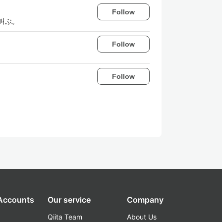
Follow
叫ぶ。
Follow
Follow
 Accounts
Our service
Company
Qiita Team
About Us