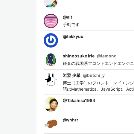
@
alt
手動です
@
tekkyuu
shinnosuke irie
@
iemong
鎌倉の戦国系フロントエンドエンジニ
岩淵 夕希
@
butchi_y
博士（工学）のフロントエンドエンジ
語はMathematica、JavaScript
@
Takahisa1984
@
ynhrr