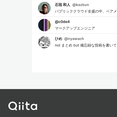
石垣 和人
@
kazkun
パブリッククラウド全盛の中、ベアメタ
@
c0de4
マークアップエンジニア
ひめ
@
nyawach
not まとめ but 備忘録な投稿を書い