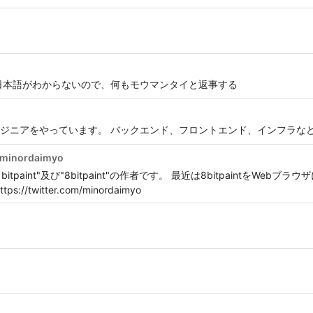
日本語がわからないので、何もモウマンタイと返事する
ンジニアをやっています。 バックエンド、フロントエンド、インフラな
_minordaimyo
itpaint"及び"8bitpaint"の作者です。 最近は8bitpaintをWe
//twitter.com/minordaimyo