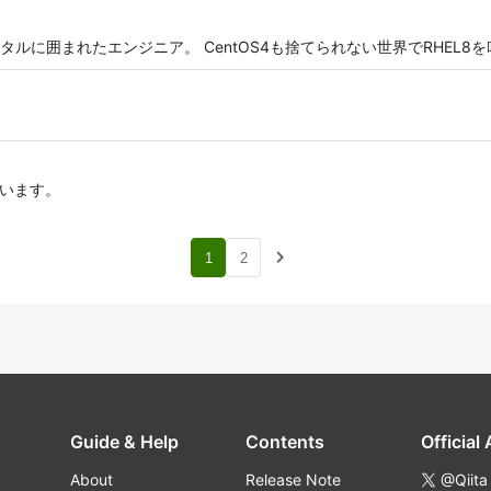
ルに囲まれたエンジニア。 CentOS4も捨てられない世界でRHEL8を
ています。
navigate_next
1
2
Guide & Help
Contents
Official
About
Release Note
@Qiita