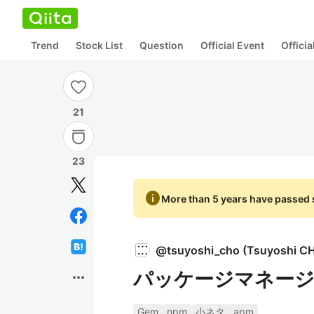
Trend
Stock List
Question
Official Event
Offici
21
23
info
More than 5 years have passed s
@
tsuyoshi_cho
(
Tsuyoshi C
パッケージマネージャ
more_horiz
Gem
npm
小ネタ
apm