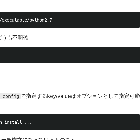
も不明確...
で指定するkey/valueはオプションとして指定可能
 config
う一般構文になっているとのこと