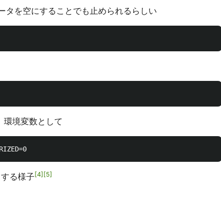
データを空にすることでも止められるらしい
は、環境変数として
4
5
スする様子