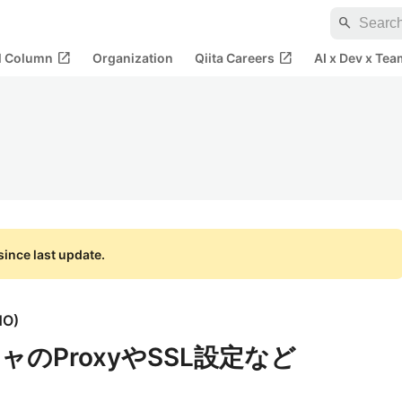
search
open_in_new
open_in_new
al Column
Organization
Qiita Careers
AI x Dev x Tea
ince last update.
HO
)
のProxyやSSL設定など