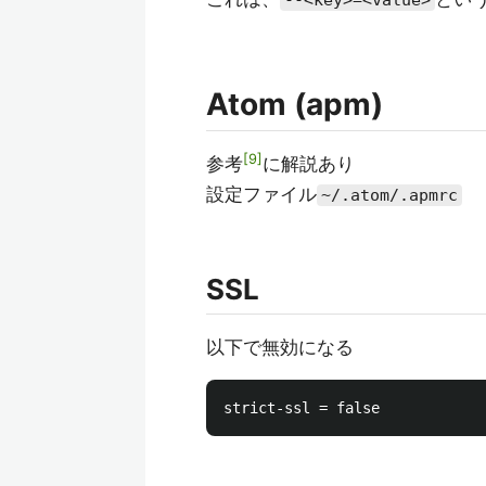
--<key>=<value>
Atom (apm)
9
参考
に解説あり
設定ファイル
~/.atom/.apmrc
SSL
以下で無効になる