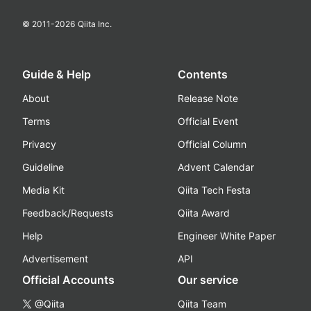
© 2011-
2026
Qiita Inc.
Guide & Help
Contents
About
Release Note
Terms
Official Event
Privacy
Official Column
Guideline
Advent Calendar
Media Kit
Qiita Tech Festa
Feedback/Requests
Qiita Award
Help
Engineer White Paper
Advertisement
API
Official Accounts
Our service
@Qiita
Qiita Team