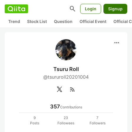
search
Login
Signup
Trend
Stock List
Question
Official Event
Official
more_horiz
Tsuru Roll
@tsururoll20201004
rss_feed
357
Contributions
9
23
7
Posts
Followees
Followers