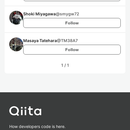
Shoki Miyagawa
@
smygw72
Follow
Masaya Tatehara
@
TM38A7
Follow
1
/
1
How developers code is here.