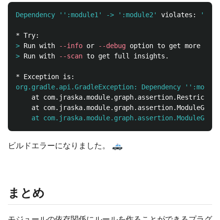
Dependency '':module1' ->
':module2'
 violates: 
':mod
>
Run with 
--info
 or 
--debug
>
Run with 
--scan
org.gradle.api.GradleException: Dependency '':module
	at com.jraska.module.graph.assertion.RestrictedDependenciesAssert.assert(RestrictedDependenciesAssert.kt:23)

	at com.jraska.module.graph.assertion.ModuleGrap
ビルドエラーになりました。
まとめ
モジュールの依存関係にルールを作ることができるプラグ