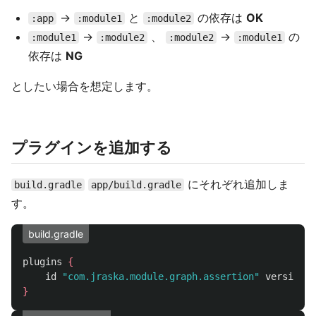
→
と
の依存は
OK
:app
:module1
:module2
→
、
→
の
:module1
:module2
:module2
:module1
依存は
NG
としたい場合を想定します。
プラグインを追加する
にそれぞれ追加しま
build.gradle
app/build.gradle
す。
build.gradle
plugins
{
id
"com.jraska.module.graph.assertion"
version
"
}