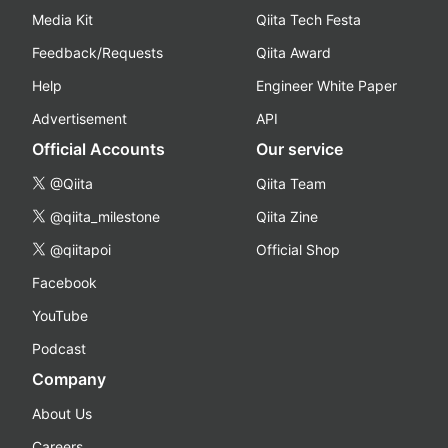
Media Kit
Qiita Tech Festa
Feedback/Requests
Qiita Award
Help
Engineer White Paper
Advertisement
API
Official Accounts
Our service
@Qiita
Qiita Team
@qiita_milestone
Qiita Zine
@qiitapoi
Official Shop
Facebook
YouTube
Podcast
Company
About Us
Careers