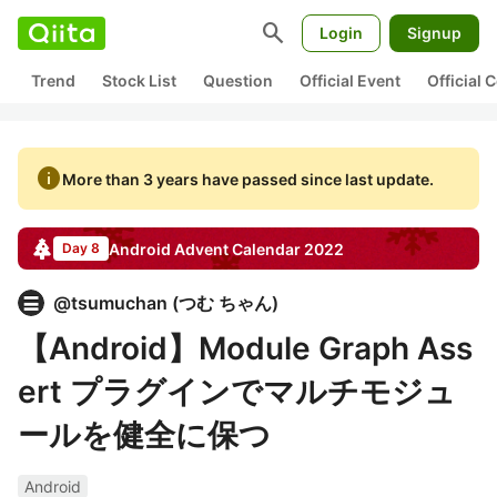
search
Login
Signup
Trend
Stock List
Question
Official Event
Official
info
More than 3 years have passed since last update.
Android
Advent Calendar
2022
Day 8
@
tsumuchan
(
つむ ちゃん
)
【Android】Module Graph Ass
ert プラグインでマルチモジュ
ールを健全に保つ
Android