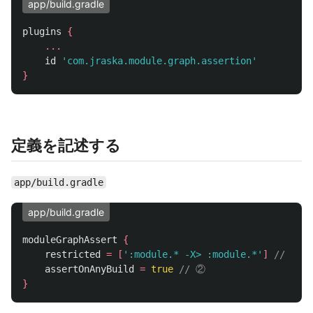
app/build.gradle
plugins
{
...
id
'com.jraska.module.graph.assertion'
}
定義を記述する
app/build.gradle
app/build.gradle
moduleGraphAssert
{
restricted
=
[
':module.* -X> :module.*'
]
// ①
assertOnAnyBuild
=
true
// ②
}