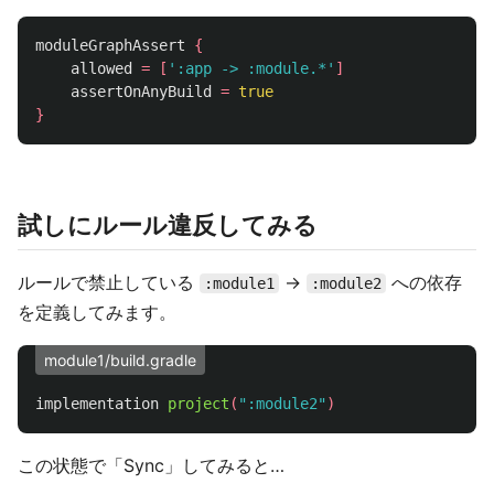
moduleGraphAssert
{
allowed
=
[
':app -> :module.*'
]
assertOnAnyBuild
=
true
}
試しにルール違反してみる
ルールで禁止している
→
への依存
:module1
:module2
を定義してみます。
module1/build.gradle
implementation
project
(
":module2"
)
この状態で「Sync」してみると…