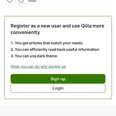
comment
0
Register as a new user and use Qiita more
conveniently
You get articles that match your needs
You can efficiently read back useful information
You can use dark theme
What you can do with signing up
Sign up
Login