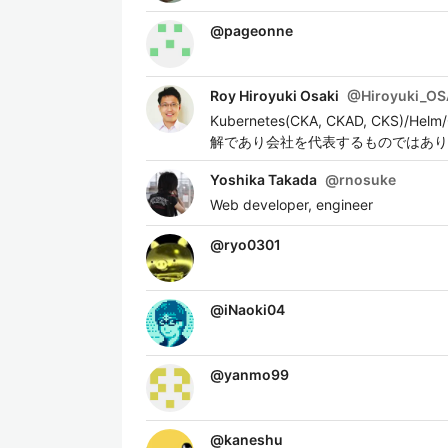
@
pageonne
Roy Hiroyuki Osaki
@
Hiroyuki_OS
Kubernetes(CKA, CKAD, CKS)/H
解であり会社を代表するものではありま
Yoshika Takada
@
rnosuke
Web developer, engineer
@
ryo0301
@
iNaoki04
@
yanmo99
@
kaneshu