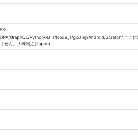
AKI
elm/OPA/GraphQL/Python/Rails/Node.js/golang/Android/Sc
せん。大崎裕之(Japan)