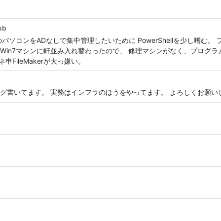
ub
ソコンをADなしで集中管理したいために PowerShellを少し嗜む。 
、Win7マシンに軒並み入れ替わったので、 修理マシンがなく、プログラ
申FileMakerが大っ嫌い。
グ書いてます。 実務はインフラのほうをやってます。 よろしくお願い