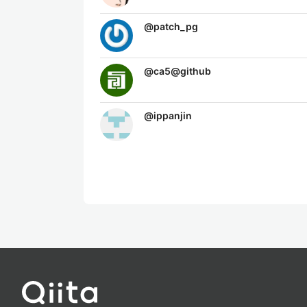
@
patch_pg
@
ca5@github
@
ippanjin