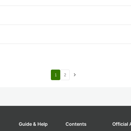
navigate_next
1
2
Guide & Help
Contents
Official