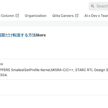
search
open_in_new
open_in_new
al Column
Organization
Qiita Careers
AI x Dev x Tea
させて画面だけ転送する方法
likers
ya
OPPERS SmallestSetProfile Kernel,MISRA-C/C++, STARC RTL Design S
5504.