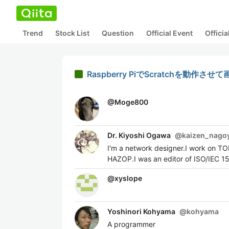
Trend
Stock List
Question
Official Event
Offici
Raspberry PiでScratchを動作
@
Moge800
Dr. Kiyoshi Ogawa
@
kaizen_nago
I'm a network designer.I work on T
HAZOP.I was an editor of ISO/IEC 1
@
xyslope
Yoshinori Kohyama
@
kohyama
A programmer