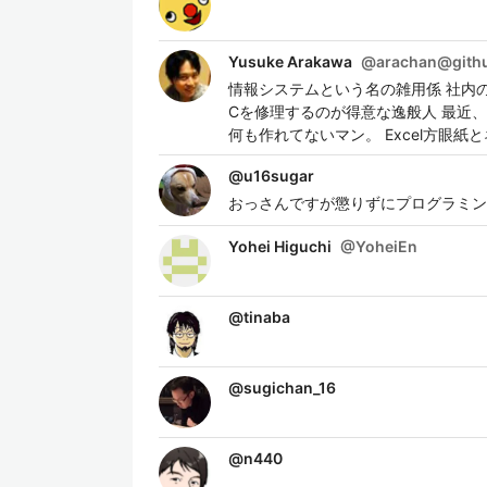
Yusuke Arakawa
@
arachan@gith
情報システムという名の雑用係 社内のパ
Cを修理するのが得意な逸般人 最近
何も作れてないマン。 Excel方眼紙とネ
@
u16sugar
おっさんですが懲りずにプログラミン
Yohei Higuchi
@
YoheiEn
@
tinaba
@
sugichan_16
@
n440