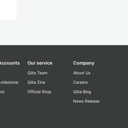
 Accounts
Our service
Company
Qiita Team
About Us
_milestone
Qiita Zine
Careers
poi
Official Shop
Qiita Blog
k
News Release