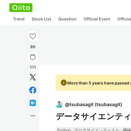
Trend
Stock List
Question
Official Event
Offici
89
111
info
More than 5 years have passed s
@
tsubasagit
(
tsubasagit
)
データサイエンテ
more_horiz
Python
データサイエンティスト
機械