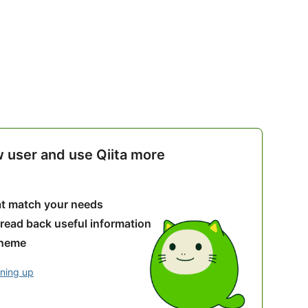
w user and use Qiita more
hat match your needs
 read back useful information
theme
gning up