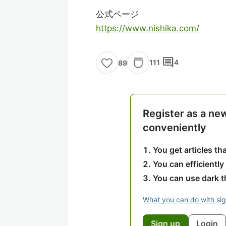
公式ページ
https://www.nishika.com/
comment
111
4
89
Register as a ne
conveniently
You get articles t
You can efficiently
You can use dark 
What you can do with si
Sign up
Login