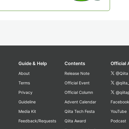
Guide & Help
Contents
Official
About
Release Note
@Qiita
Terms
Official Event
@qiita
Privacy
Official Column
@qiita
Guideline
Advent Calendar
Faceboo
Media Kit
Qiita Tech Festa
YouTube
Feedback/Requests
Qiita Award
Podcast