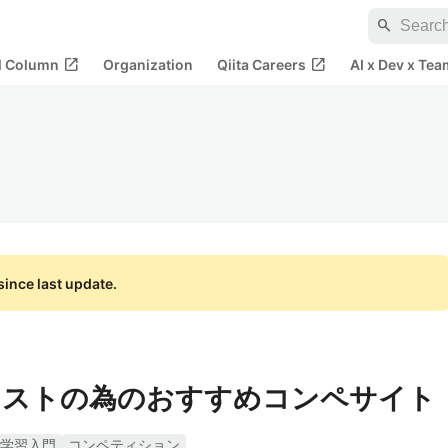
search
open_in_new
open_in_new
al Column
Organization
Qiita Careers
AI x Dev x Tea
ince last update.
ィストの為のおすすめコンペサイト
学習入門
コンペティション