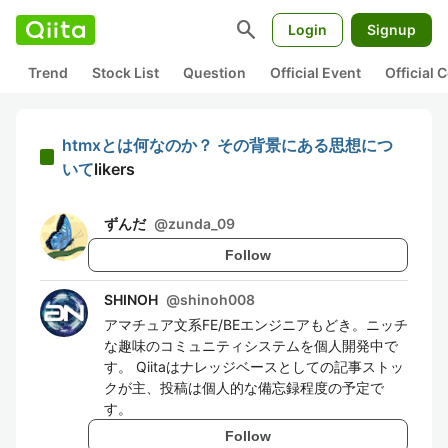
search
Login
Signup
Trend
Stock List
Question
Official Event
Official
htmxとは何なのか？ その背景にある思想につ
いて
likers
ずんだ
@
zunda_09
Follow
SHINOH
@
shinoh008
アマチュア文系FE/BEエンジニアもどき。ニッチ
な趣味のコミュニティシステムを個人開発中で
す。 Qiitaはナレッジベースとしての記事ストッ
クが主、投稿は個人的な備忘録程度の予定で
す。
Follow