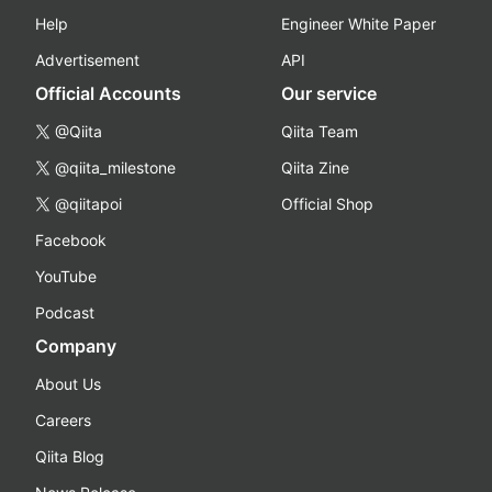
Help
Engineer White Paper
Advertisement
API
Official Accounts
Our service
@Qiita
Qiita Team
@qiita_milestone
Qiita Zine
@qiitapoi
Official Shop
Facebook
YouTube
Podcast
Company
About Us
Careers
Qiita Blog