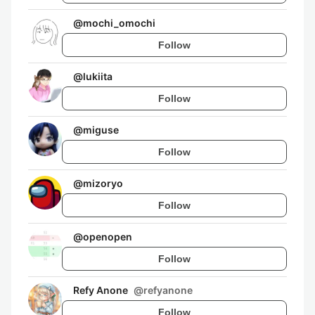
@
mochi_omochi
Follow
@
lukiita
Follow
@
miguse
Follow
@
mizoryo
Follow
@
openopen
Follow
Refy Anone
@
refyanone
Follow