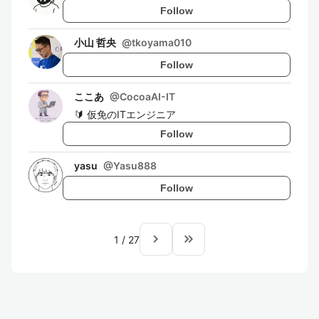
Follow
小山 哲央
@
tkoyama010
Follow
ここあ
@
CocoaAI-IT
🔰 仮免のITエンジニア
Follow
yasu
@
Yasu888
Follow
navigate_next
keyboard_double_arrow_right
1
/
27