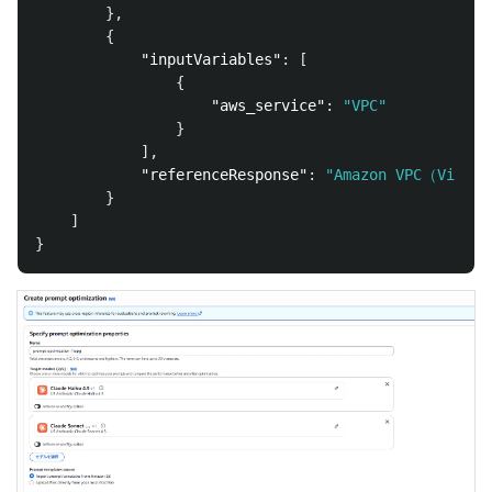
},
{
"inputVariables"
:
[
{
"aws_service"
:
"VPC"
}
],
"referenceResponse"
:
"Amazon VPC（
}
]
}