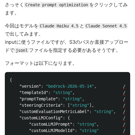
さっそく
をクリックしてみ
Create prompt optimization
ます。
今回はモデルを
と
Claude Haiku 4.5
Claude Sonnet 4.5
で出してみます。
inputに使うファイルですが、S3のパスか直接アップロー
ドで
ファイルを指定する必要があるそうです。
jsonl
フォーマットは以下になります。
{
"version"
:
"bedrock-2026-05-14"
,
//
re
"templateId"
:
"string"
,
//
re
"promptTemplate"
:
"string"
,
//
re
"steeringCriteria"
:
[
"string"
],
//
op
"customEvaluationMetricLabel"
:
"string"
,
//
re
"customLLMJConfig"
:
{
//
op
"customLLMJPrompt"
:
"string"
,
//
re
"customLLMJModelId"
:
"string"
//
re