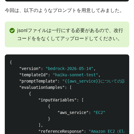
今回は、以下のようなプロンプトを用意してみました。
jsonlファイルは一行にする必要があるので、改行
コードををなくしてアップロードしてください。
{
"version"
:
"bedrock-2026-05-14"
,
"templateId"
:
"haiku-sonnet-test"
,
"promptTemplate"
:
"{{aws_service}}についての説明
"evaluationSamples"
:
[
{
"inputVariables"
:
[
{
"aws_service"
:
"EC2"
}
],
"referenceResponse"
:
"Amazon EC2（