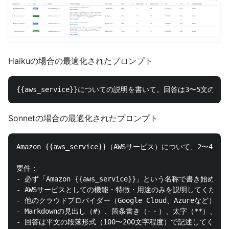
Haikuの場合の最適化されたプロンプト
Sonnetの場合の最適化されたプロンプト
Amazon {{aws_service}}（AWSサービス）について、2〜
要件：

- 必ず「Amazon {{aws_service}}」という名称で書き始めて
- AWSサービスとしての機能・特徴・用途のみを説明してください
- 他のクラウドプロバイダー（Google Cloud、Azureなど）へ
- Markdownの見出し（#）、箇条書き（-・）、太字（**）、