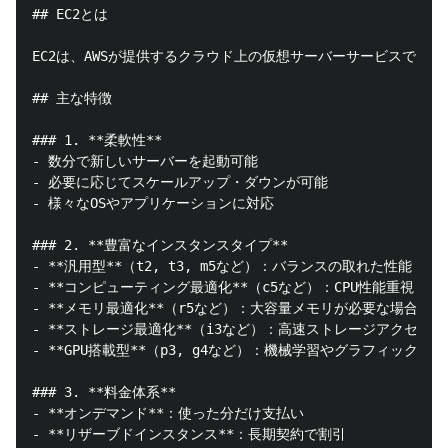
## EC2とは

EC2は、AWSが提供するクラウド上の仮想サーバーサービスです
## 主な特徴

### 1. **柔軟性**

- 数分で新しいサーバーを起動可能

- 必要に応じてスケールアップ・ダウンが可能

- 様々なOSやアプリケーションに対応

### 2. **豊富なインスタンスタイプ**

- **汎用型**（t2, t3, m5など）：バランスの取れた性能

- **コンピューティング最適化**（c5など）：CPU性能重視

- **メモリ最適化**（r5など）：大容量メモリが必要な場合

- **ストレージ最適化**（i3など）：高速ストレージアクセス

- **GPU搭載型**（p3, g4など）：機械学習やグラフィック処理

### 3. **料金体系**

- **オンデマンド**：使った分だけ支払い

- **リザーブドインスタンス**：長期契約で割引
