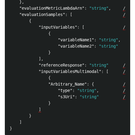
},
"evaluationMetricLambdaArn"
:
"string"
,
//
op
"evaluationSamples"
:
[
//
re
{
"inputVariables"
:
[
//
re
{
"variableName1"
:
"string"
,
"variableName2"
:
"string"
}
],
"referenceResponse"
:
"string"
//
op
"inputVariablesMultimodal"
:
[
//
op
{
"Arbitrary_Name"
:
{
//
re
"type"
:
"string"
,
//
ch
"s3Uri"
:
"string"
//
in
}
]
}
]
}