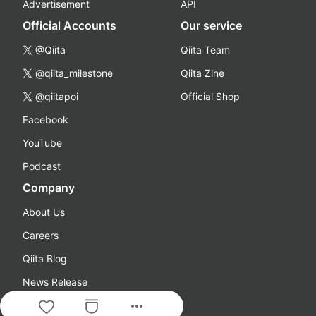
Advertisement
API
Official Accounts
Our service
@Qiita
Qiita Team
@qiita_milestone
Qiita Zine
@qiitapoi
Official Shop
Facebook
YouTube
Podcast
Company
About Us
Careers
Qiita Blog
News Release
more_horiz