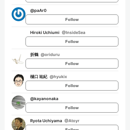
@
paAr0
Follow
Hiroki Uchiumi
@
InsideSea
Follow
折鶴
@
oriduru
Follow
樋口 祐紀
@
hyukix
Follow
@
kayanonaka
Follow
Ryota Uchiyama
@
Atoyr
Follow