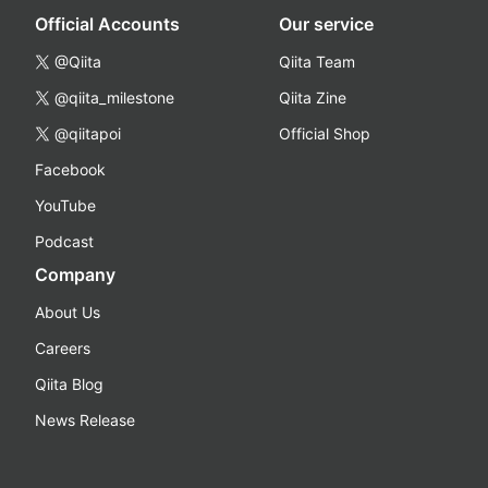
Official Accounts
Our service
@Qiita
Qiita Team
@qiita_milestone
Qiita Zine
@qiitapoi
Official Shop
Facebook
YouTube
Podcast
Company
About Us
Careers
Qiita Blog
News Release