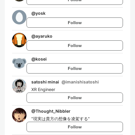
@
yosk
Follow
@
ayaruko
Follow
@
kosei
Follow
satoshi minai
@
imanishisatoshi
XR Engineer
Follow
@
Thought_Nibbler
"現実は貴方の想像を凌駕する"
Follow