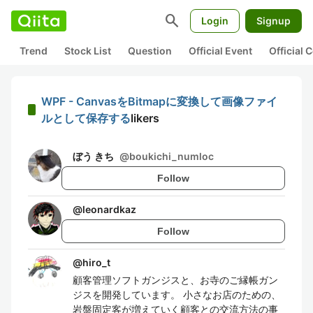
search
Login
Signup
Trend
Stock List
Question
Official Event
Official
WPF - CanvasをBitmapに変換して画像ファイ
ルとして保存する
likers
ぼう きち
@
boukichi_numloc
Follow
@
leonardkaz
Follow
@
hiro_t
顧客管理ソフトガンジスと、お寺のご縁帳ガン
ジスを開発しています。 小さなお店のための、
岩盤固定客が増えていく顧客との交流方法の事