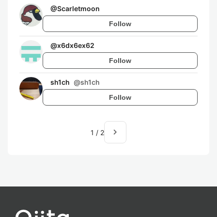
@
Scarletmoon
Follow
@
x6dx6ex62
Follow
sh1ch
@
sh1ch
Follow
navigate_next
1
/
2