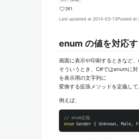
261
Last updated at
2014-03-13
Posted at
enum の値を対
画面に表示や印刷するときなど、
そういうとき、C#ではenumに
を表示用の文字列に
変換する拡張メソッドを定義して
例えば、
// enum定義
enum
Gender
{
Unknown
,
Male
,
F