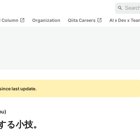
search
open_in_new
open_in_new
al Column
Organization
Qiita Careers
AI x Dev x Tea
ince last update.
mu
)
関連する小技。