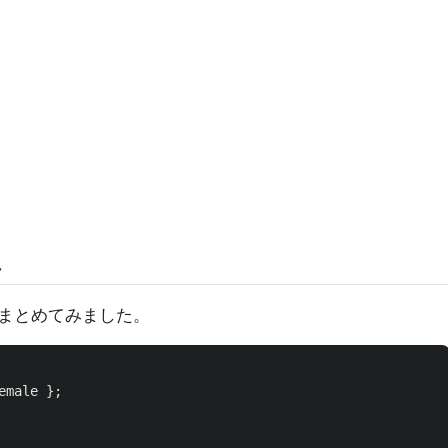
ム
まとめてみました。
emale
};