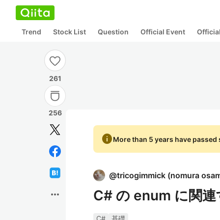
Trend
Stock List
Question
Official Event
Offici
261
256
info
More than 5 years have passed s
@
tricogimmick
(
nomura osa
C# の enum に
more_horiz
C#
基礎