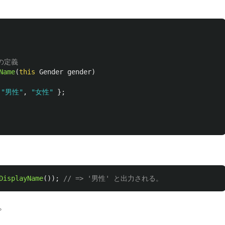
ドの定義
Name
(
this
Gender
gender
)
"男性"
,
"女性"
};
DisplayName
());
// => '男性' と出力される。
。