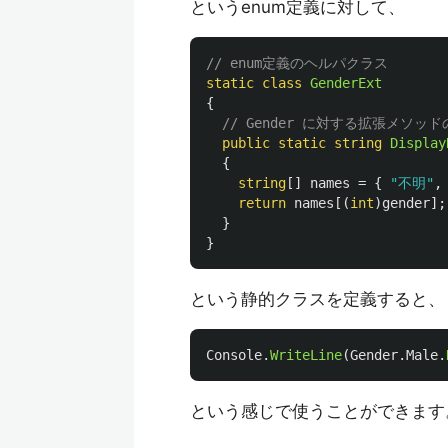
というenum定義に対して、
// enum定義のヘルパクラス
static
class
GenderExt
{
// Gender に対する拡張メソッ
public
static
string
Display
{
string
[]
names
=
{
"不明"
,
return
names
[(
int
)
gender
];
}
}
という静的クラスを定義すると、
Console
.
WriteLine
(
Gender
.
Male
.
という感じで使うことができます