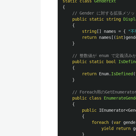
static
class
GenderExt
{
// Gender に対する拡張メソ
public
static
string
Displ
{
string
[]
names
=
{
"不
return
names
[(
int
)
gend
}
// 整数値が enum で定義済み
public
static
bool
IsDefin
{
return
Enum
.
IsDefined
(
}
// Foreach用のGetEnumer
public
class
EnumerateGend
{
public
IEnumerator
<
Gen
{
foreach
(
var
gende
yield
return
g
}