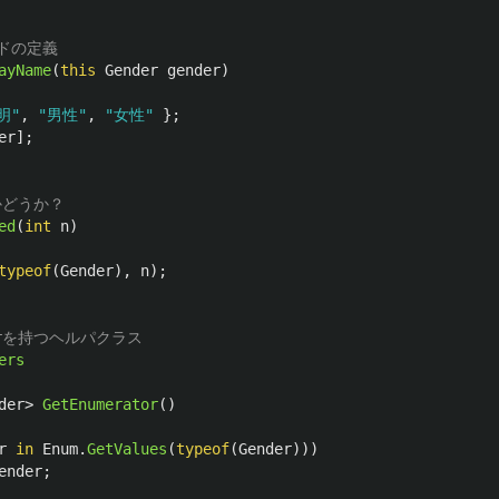
ッドの定義
ayName
(
this
Gender
gender
)
明"
,
"男性"
,
"女性"
};
er
];
かどうか？
ed
(
int
n
)
typeof
(
Gender
),
n
);
atorを持つヘルパクラス
ers
der
>
GetEnumerator
()
r
in
Enum
.
GetValues
(
typeof
(
Gender
)))
ender
;