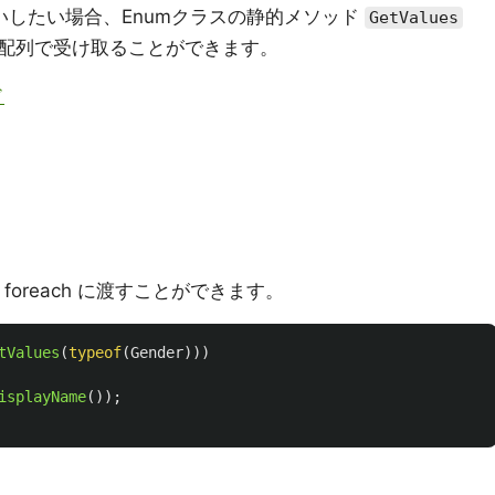
いしたい場合、Enumクラスの静的メソッド
GetValues
配列で受け取ることができます。
ド
 foreach に渡すことができます。
tValues
(
typeof
(
Gender
)))
isplayName
());