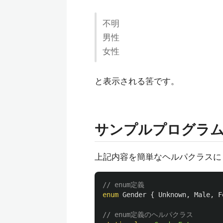
不明
男性
女性
と表示される筈です。
サンプルプログラ
上記内容を簡単なヘルパクラスに
// enum定義
enum
Gender
{
Unknown
,
Male
,
F
// enum定義のヘルパクラス