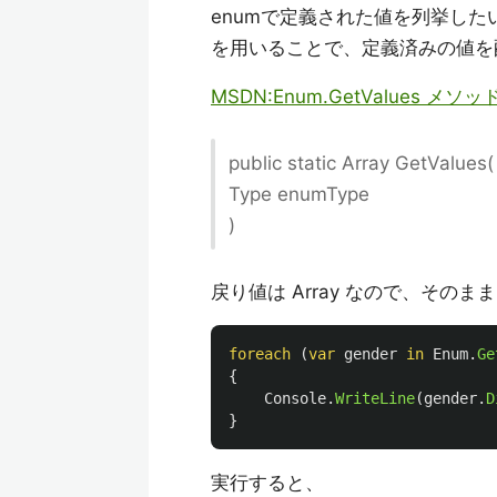
enumで定義された値を列挙した
を用いることで、定義済みの値を
MSDN:Enum.GetValues メソッ
public static Array GetValues(
Type enumType
)
戻り値は Array なので、そのまま
foreach
(
var
gender
in
Enum
.
Ge
{
Console
.
WriteLine
(
gender
.
D
}
実行すると、