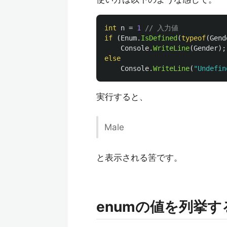
int
n
=
1
// 入力値
if
(
Enum
.
IsDefined
(
typeof
(
Gend
Console
.
WriteLine
(
Gender
);
else
Console
.
WriteLine
(
"Undefin
実行すると、
Male
と表示される筈です。
enumの値を列挙す