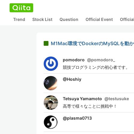
Trend
Stock List
Question
Official Event
Offici
M1Mac環境でDockerのMySQLを動
pomodoro
@
pomodoro_
競技プログラミングの初心者です。
@
Hoshiy
Tetsuya Yamamoto
@
testusuke
高専で様々なことに挑戦中！
@
plasma0713