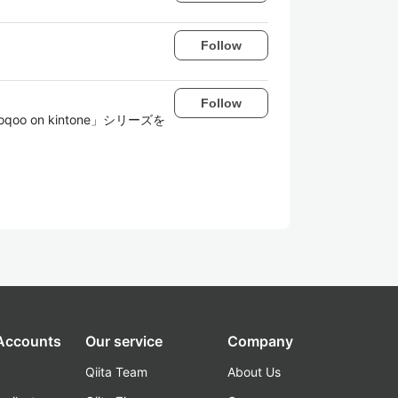
Follow
Follow
 on kintone」シリーズを
 Accounts
Our service
Company
Qiita Team
About Us