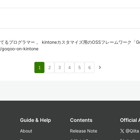
ログラマー 。 kintoneカスタマイズ用のOSSフレームワーク「Goqoo
oqoo-on-kintone
navigate_next
1
2
3
4
5
6
Guide & Help
Contents
Official
About
Release Note
@Qiita