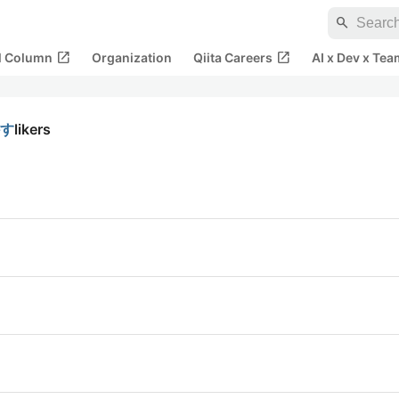
search
open_in_new
open_in_new
al Column
Organization
Qiita Careers
AI x Dev x Tea
かす
likers