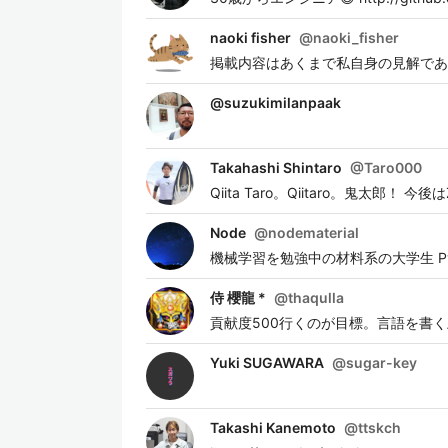
naoki fisher
@
naoki_fisher
掲載内容はあくまで私自身の見解であ
@
suzukimilanpaak
Takahashi Shintaro
@
Taro000
Qiita Taro。Qiitaro。鬼太郎！ 今後は
Node
@
nodematerial
機械学習を勉強中の材料系の大学生 Pyt
侍 櫻龍 *
@
thaqulla
貢献度500行くのが目標。言語を書
Yuki SUGAWARA
@
sugar-key
Takashi Kanemoto
@
ttskch