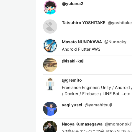
@
yukana2
Tatsuhiro YOSHITAKE
@
yoshitake
Masato NUNOKAWA
@
Nunocky
Android Flutter AWS
@
isaki-kaji
@
gremito
Freelance Engineer: Unity / Android
/ Docker / Firebase / LINE Bot ...etc
yagi yusei
@
yamahitsuji
Naoya Kumasegawa
@
momonoki
30歳からエンジニア😃 http://github.