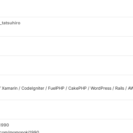
_tatsuhiro
 / Xamarin / CodeIgniter / FuelPHP / CakePHP / WordPress / Rails / 
1990
com/momonoki1990