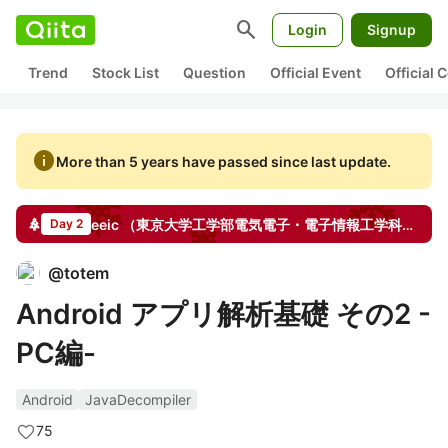
search
Login
Signup
Trend
Stock List
Question
Official Event
Official
info
More than 5 years have passed since last update.
eeic （東京大学工学部電気電子・電子情報工学科）その2
Day 2
@
totem
Android アプリ解析基礎 その2 -
PC編-
Android
JavaDecompiler
75