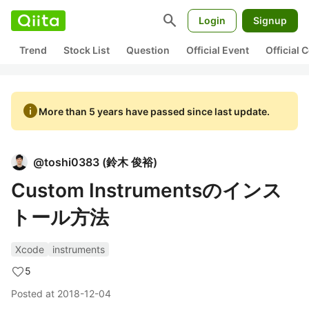
search
Login
Signup
Trend
Stock List
Question
Official Event
Official
info
More than 5 years have passed since last update.
@
toshi0383
(
鈴木 俊裕
)
Custom Instrumentsのインス
トール方法
Xcode
instruments
5
Posted at
2018-12-04