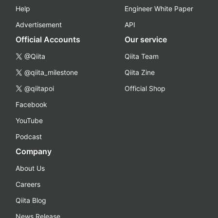
Help
Engineer White Paper
Advertisement
API
Official Accounts
Our service
@Qiita
Qiita Team
@qiita_milestone
Qiita Zine
@qiitapoi
Official Shop
Facebook
YouTube
Podcast
Company
About Us
Careers
Qiita Blog
News Release