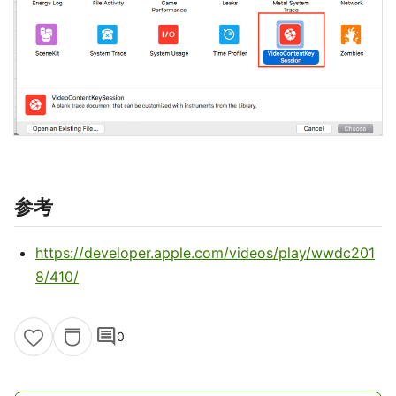
参考
https://developer.apple.com/videos/play/wwdc201
8/410/
comment
0