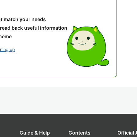
hat match your needs
 read back useful information
theme
gning up
Guide & Help
Contents
Official