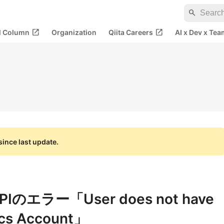
search
open_in_new
open_in_new
al Column
Organization
Qiita Careers
AI x Dev x Tea
ince last update.
 APIのエラー「User does not have
ics Account」