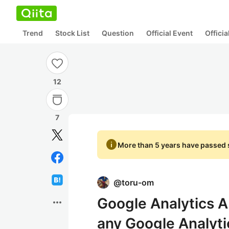
Trend
Stock List
Question
Official Event
Offici
12
7
info
More than 5 years have passed s
@
toru-om
Google Analytics
more_horiz
any Google Analyt