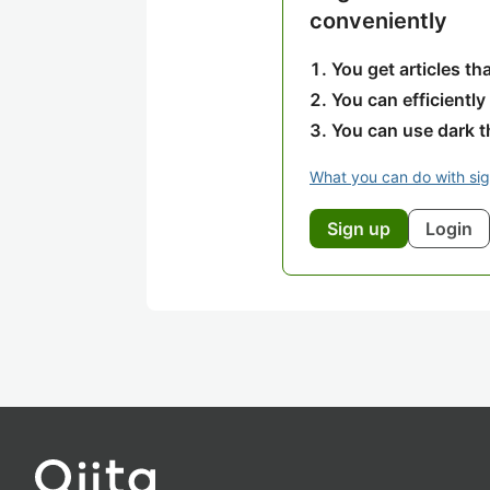
conveniently
You get articles t
You can efficiently
You can use dark 
What you can do with si
Sign up
Login