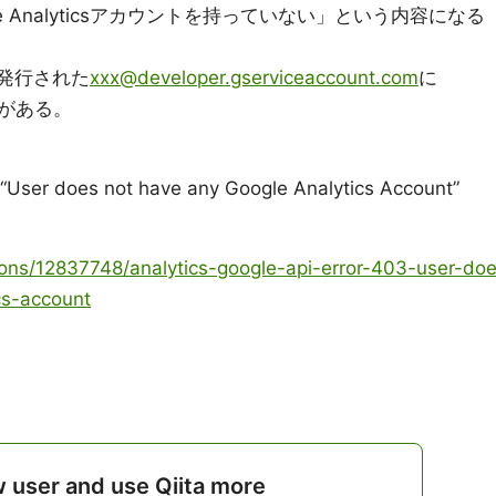
 Analyticsアカウントを持っていない」という内容になる
この発行された
xxx@developer.gserviceaccount.com
に
がある。
 “User does not have any Google Analytics Account”
ions/12837748/analytics-google-api-error-403-user-do
cs-account
w user and use Qiita more