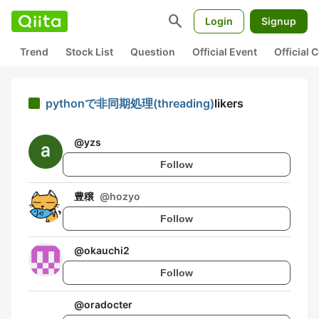
search
Login
Signup
Trend
Stock List
Question
Official Event
Official
pythonで非同期処理(threading)
likers
@
yzs
Follow
豊穣
@
hozyo
Follow
@
okauchi2
Follow
@
oradocter