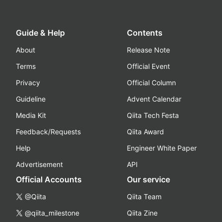
Guide & Help
Contents
About
Release Note
Terms
Official Event
Privacy
Official Column
Guideline
Advent Calendar
Media Kit
Qiita Tech Festa
Feedback/Requests
Qiita Award
Help
Engineer White Paper
Advertisement
API
Official Accounts
Our service
@Qiita
Qiita Team
@qiita_milestone
Qiita Zine