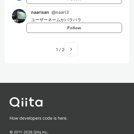
naarisan
@
naari3
ユーザーネームがバラバラ
Follow
navigate_next
1
/
2
How developers code is here.
© 2011-
2026
Qiita Inc.