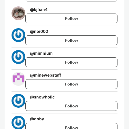
@
kjfsm4
Follow
@
noi000
Follow
@
mimnium
Follow
@
minewebstaff
Follow
@
snowholic
Follow
@
dnby
Follow