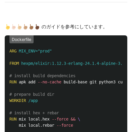
のガイドを参考にしています。
Dockerfile
ARG
 MIX_ENV="prod"
FROM
hexpm/elixir:1.12.3-erlang-24.1.4-alpine-3.13.6
# install build dependencies
RUN 
apk add 
--no-cache
 build-base git python3 curl

# prepare build dir
WORKDIR
 /app
# install hex + rebar
RUN 
mix local.hex 
--force
&&
    mix local.rebar 
--force