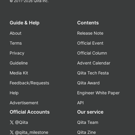
© 2011-
2026
Qiita Inc.
Guide & Help
Contents
About
Release Note
Terms
Official Event
Privacy
Official Column
Guideline
Advent Calendar
Media Kit
Qiita Tech Festa
Feedback/Requests
Qiita Award
Help
Engineer White Paper
Advertisement
API
Official Accounts
Our service
@Qiita
Qiita Team
@qiita_milestone
Qiita Zine