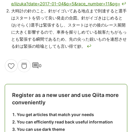
e/iizuka?date=2017-01-04&p=5&race_number=11&pg=
↩
大時計の針のこと。針がイゴいてある地点まで到達すると選手
はスタートを切って良い発走の合図。針がイゴきはじめると
(おそらく)選手は緊張するし、スタートはその後のレース展開
に大きく影響するので、車券を握りしめている観客たちがもっ
とも緊張する瞬間であるため、先の尖った鋭いものを連想させ
る針は緊張の暗喩としても言い得て妙。
↩
comment
0
Register as a new user and use Qiita more
conveniently
You get articles that match your needs
You can efficiently read back useful information
You can use dark theme