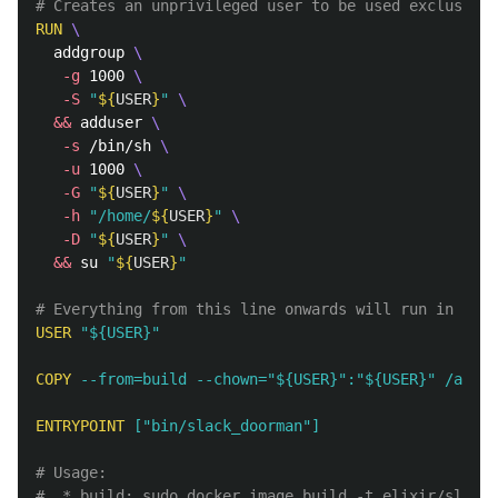
# Creates an unprivileged user to be used exclusivel
RUN 
  addgroup 
-g
 1000 
-S
"
${
USER
}
"
&&
 adduser 
-s
 /bin/sh 
-u
 1000 
-G
"
${
USER
}
"
-h
"/home/
${
USER
}
"
-D
"
${
USER
}
"
&&
 su 
"
${
USER
}
"
# Everything from this line onwards will run in the 
USER
 "${USER}"
COPY
 --from=build --chown="${USER}":"${USER}" /app/_
ENTRYPOINT
 ["bin/slack_doorman"]
# Usage:
#  * build: sudo docker image build -t elixir/slack_