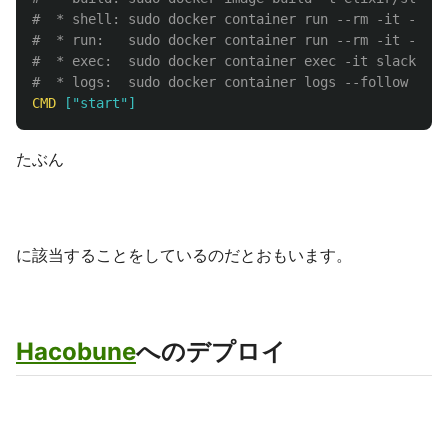
#  * shell: sudo docker container run --rm -it --ent
#  * run:   sudo docker container run --rm -it -p 12
#  * exec:  sudo docker container exec -it slack_doo
#  * logs:  sudo docker container logs --follow --ta
CMD
 ["start"]
たぶん
に該当することをしているのだとおもいます。
Hacobune
へのデプロイ