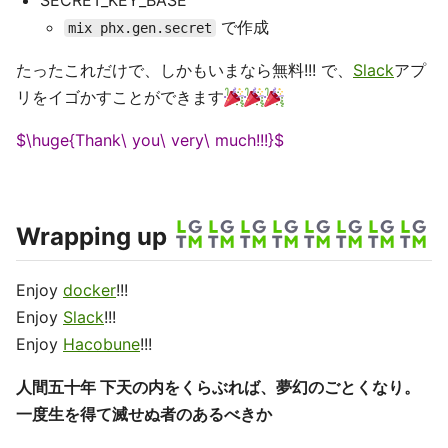
SECRET_KEY_BASE
で作成
mix phx.gen.secret
たったこれだけで、しかもいまなら無料!!! で、
Slack
アプ
リをイゴかすことができます
$\huge{Thank\ you\ very\ much!!!}$
Wrapping up
Enjoy
docker
!!!
Enjoy
Slack
!!!
Enjoy
Hacobune
!!!
人間五十年 下天の内をくらぶれば、夢幻のごとくなり。
一度生を得て滅せぬ者のあるべきか