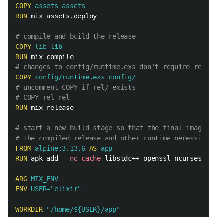
COPY
 assets assets
RUN 
mix assets.deploy

# compile and build the release
COPY
 lib lib
RUN 
# changes to config/runtime.exs don't require recomp
COPY
 config/runtime.exs config/
# uncomment COPY if rel/ exists
# COPY rel rel
RUN 
mix release

# start a new build stage so that the final image wi
# the compiled release and other runtime necessities
FROM
alpine:3.13.6
AS
app
RUN 
apk add 
--no-cache
 libstdc++ openssl ncurses-lib
ARG
 MIX_ENV
ENV
 USER="elixir"
WORKDIR
 "/home/${USER}/app"