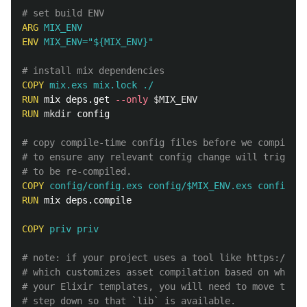
# set build ENV
ARG
 MIX_ENV
ENV
 MIX_ENV="${MIX_ENV}"
# install mix dependencies
COPY
 mix.exs mix.lock ./
RUN 
mix deps.get 
--only
$MIX_ENV
RUN 
mkdir 
config

# copy compile-time config files before we compile d
# to ensure any relevant config change will trigger 
# to be re-compiled.
COPY
 config/config.exs config/$MIX_ENV.exs config/
RUN 
mix deps.compile

COPY
 priv priv
# note: if your project uses a tool like https://pur
# which customizes asset compilation based on what i
# your Elixir templates, you will need to move the a
# step down so that `lib` is available.