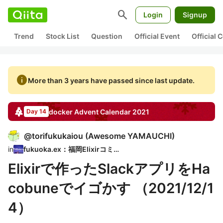
search
Login
Signup
Trend
Stock List
Question
Official Event
Official
info
More than 3 years have passed since last update.
docker
Advent Calendar
2021
Day 14
@
torifukukaiou
(
Awesome YAMAUCHI
)
in
fukuoka.ex：福岡Elixirコミュ
Elixirで作ったSlackアプリをHa
cobuneでイゴかす （2021/12/1
4）