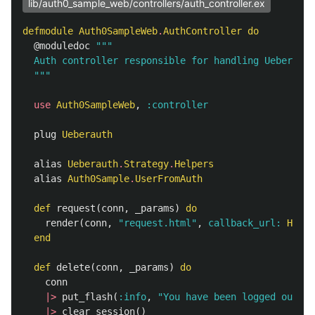
lib/auth0_sample_web/controllers/auth_controller.ex
defmodule
Auth0SampleWeb
.
AuthController
do
@moduledoc
"""

  Auth controller responsible for handling Ueberauth
  """
use
Auth0SampleWeb
,
:controller
plug
Ueberauth
alias
Ueberauth
.
Strategy
.
Helpers
alias
Auth0Sample
.
UserFromAuth
def
request
(
conn
,
_params
)
do
render
(
conn
,
"request.html"
,
callback_url:
Helpe
end
def
delete
(
conn
,
_params
)
do
conn
|>
put_flash
(
:info
,
"You have been logged out!"
)
|>
clear_session
()