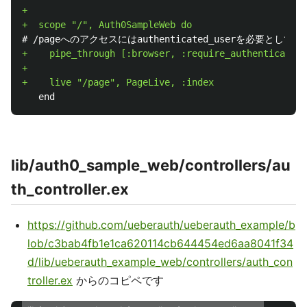
+

+    pipe_through [:browser, :require_authenticated_
+

lib/auth0_sample_web/controllers/au
th_controller.ex
https://github.com/ueberauth/ueberauth_example/b
lob/c3bab4fb1e1ca620114cb644454ed6aa8041f34
d/lib/ueberauth_example_web/controllers/auth_con
troller.ex
からのコピペです