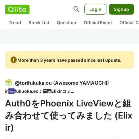
search
Login
Signup
Trend
Stock List
Question
Official Event
Official
info
More than 3 years have passed since last update.
@
torifukukaiou
(
Awesome YAMAUCHI
)
in
fukuoka.ex：福岡Elixirコミュ
Auth0をPhoenix LiveViewと組
み合わせて使ってみました (Elix
ir)