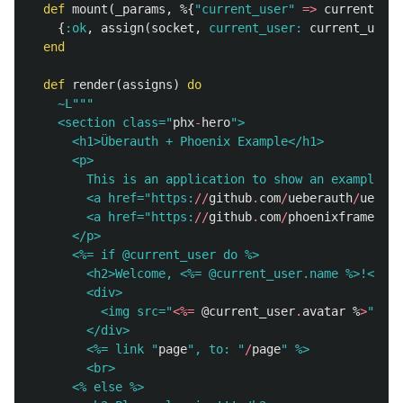
def
mount
(
_params
,
%{
"current_user"
=>
current_use
{
:ok
,
assign
(
socket
,
current_user:
current_user
)
end
def
render
(
assigns
)
do
~L""
"

    <section class="
phx
-
hero
">

      <h1>Überauth + Phoenix Example</h1>

      <p>

        This is an application to show an example of
        <a href="
https:
//
github
.
com
/
ueberauth
/
uebera
        <a href="
https:
//
github
.
com
/
phoenixframework
      </p>

      <%= if @current_user do %>

        <h2>Welcome, <%= @current_user.name %>!</h2>

        <div>

          <img src="
<%=
@current_user
.
avatar
%
>
" />

        </div>

        <%= link "
page
", to: "
/
page
" %>

        <br>

      <% else %>
