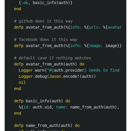
{
:ok
,
basic_info
(
auth
)}
end
# github does it this way
defp
avatar_from_auth
(%{
info:
%{
urls:
%{
avatar_url
# facebook does it this way
defp
avatar_from_auth
(%{
info:
%{
image:
image
}}),
d
# default case if nothing matches
defp
avatar_from_auth
(
auth
)
do
Logger
.
warn
(
"
#{
auth
.
provider
}
 needs to find an a
Logger
.
debug
(
Jason
.
encode!
(
auth
))
nil
end
defp
basic_info
(
auth
)
do
%{
id:
auth
.
uid
,
name:
name_from_auth
(
auth
),
avat
end
defp
name_from_auth
(
auth
)
do