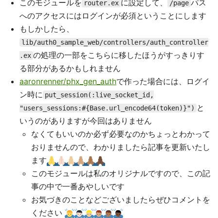
このモジュールを
に設定して、
パス
router.ex
/page
へのアクセスにはログインが必須ということにします
もしかしたら、
lib/auth0_sample_web/controllers/auth_controller
の処理の一部をこちらに移したほうがすっきりす
.ex
る部分があるかもしれません
aaronrenner/phx_gen_auth
で作った場合には、ログイ
ン時に
put_session(:live_socket_id,
と
"users_sessions:#{Base.url_encode64(token)}")
いうのがありますが今回はありません
なくてもいいのか必ず必要なのかちょっとわかって
おりませんので、わかりましたら記事を更新いたし
ます
このモジュールは私のオリジナルですので、この記
事の中で一番あやしいです
お気づきのことなどございましたらぜひコメントを
ください