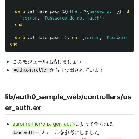
defp
validate_pass
(%{
other:
%{
password:
_
}})
do
{
:error
,
"Passwords do not match"
}
end
defp
validate_pass
(
_
),
do
:
{
:error
,
"Password Requ
end
このモジュールは感じましょう
から呼び出されています
AuthController
lib/auth0_sample_web/controllers/us
er_auth.ex
aaronrenner/phx_gen_auth
によって作られる
モジュールを参考にしました
UserAuth