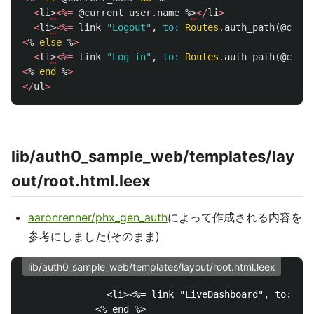
<
li
>
<%=
@current_user
.
name
%
>
</
li
>
<
li
>
<%=
link
"Logout"
,
to:
Routes
.
auth_path
(
@conn
,
<
%
else
%
>
<
li
>
<%=
link
"Log in"
,
to:
Routes
.
auth_path
(
@conn
,
<
%
end
%
>
</
ul
>
lib/auth0_sample_web/templates/lay
out/root.html.leex
aaronrenner/phx_gen_auth
によって作成される内容を
参考にしました(そのまま)
lib/auth0_sample_web/templates/layout/root.html.leex
               <li><%= link "LiveDashboard", to: Rou
             <% end %>
