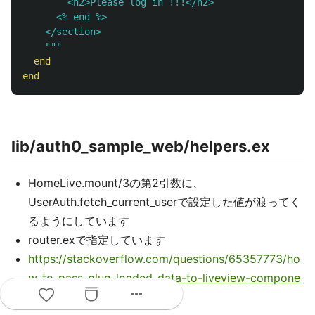
        <h2>Please log in !!!</h2>

      <% end %>

    </section>

    """
end
end
lib/auth0_sample_web/helpers.ex
HomeLive.mount/3の第2引数に、
UserAuth.fetch_current_userで設定した値が渡ってく
るようにしています
router.exで指定しています
https://stackoverflow.com/questions/65357773/ho
w-to-pass-plug-loaded-data-to-liveview-compone
more_horiz
nts
を参考にしました