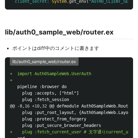
client_secret:
System
.
get_env
(
"AUTH0_CLIENT_SECRET
lib/auth0_sample_web/router.ex
ポイントはdiff中のコメントに書きます
lib/auth0_sample_web/router.ex
+  import Auth0SampleWeb.UserAuth

   pipeline :browser do

     plug :accepts, ["html"]

@@ -8,16 +10,32 @@
 defmodule Auth0SampleWeb.Router d
     plug :put_root_layout, {Auth0SampleWeb.LayoutVi
     plug :protect_from_forgery
