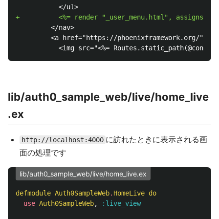
         </nav>

         <a href="https://phoenixframework.org/" cla
lib/auth0_sample_web/live/home_live
.ex
に訪れたときに表示される画
http://localhost:4000
面の処理です
lib/auth0_sample_web/live/home_live.ex
defmodule
Auth0SampleWeb
.
HomeLive
do
use
Auth0SampleWeb
,
:live_view