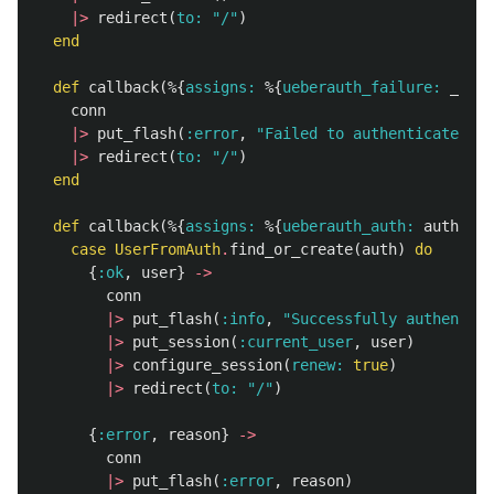
|>
redirect
(
to:
"/"
)
end
def
callback
(%{
assigns:
%{
ueberauth_failure:
_fail
conn
|>
put_flash
(
:error
,
"Failed to authenticate."
)
|>
redirect
(
to:
"/"
)
end
def
callback
(%{
assigns:
%{
ueberauth_auth:
auth
}}
=
case
UserFromAuth
.
find_or_create
(
auth
)
do
{
:ok
,
user
}
->
conn
|>
put_flash
(
:info
,
"Successfully authentica
|>
put_session
(
:current_user
,
user
)
|>
configure_session
(
renew:
true
)
|>
redirect
(
to:
"/"
)
{
:error
,
reason
}
->
conn
|>
put_flash
(
:error
,
reason
)