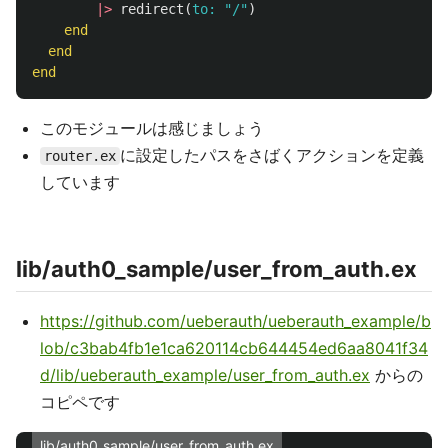
|>
redirect
(
to:
"/"
)
end
end
end
このモジュールは感じましょう
に設定したパスをさばくアクションを定義
router.ex
しています
lib/auth0_sample/user_from_auth.ex
https://github.com/ueberauth/ueberauth_example/b
lob/c3bab4fb1e1ca620114cb644454ed6aa8041f34
d/lib/ueberauth_example/user_from_auth.ex
からの
コピペです
lib/auth0_sample/user_from_auth.ex