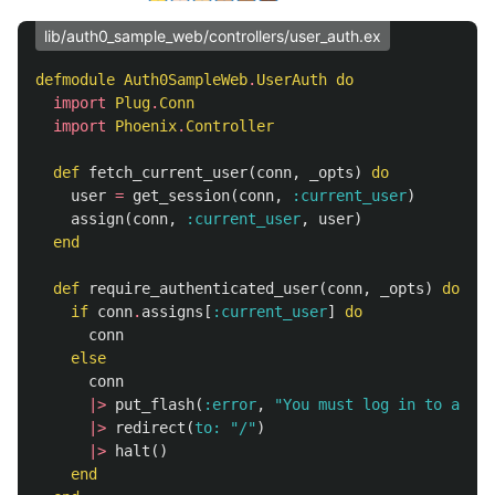
lib/auth0_sample_web/controllers/user_auth.ex
defmodule
Auth0SampleWeb
.
UserAuth
do
import
Plug
.
Conn
import
Phoenix
.
Controller
def
fetch_current_user
(
conn
,
_opts
)
do
user
=
get_session
(
conn
,
:current_user
)
assign
(
conn
,
:current_user
,
user
)
end
def
require_authenticated_user
(
conn
,
_opts
)
do
if
conn
.
assigns
[
:current_user
]
do
conn
else
conn
|>
put_flash
(
:error
,
"You must log in to acces
|>
redirect
(
to:
"/"
)
|>
halt
()
end