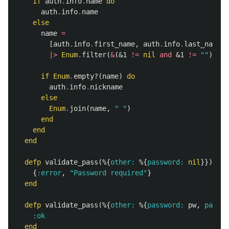
if
auth
.
info
.
name
do
auth
.
info
.
name
else
name
=
[
auth
.
info
.
first_name
,
auth
.
info
.
last_name
]
|>
Enum
.
filter
(
&
(
&1
!=
nil
and
&1
!=
""
))
if
Enum
.
empty?
(
name
)
do
auth
.
info
.
nickname
else
Enum
.
join
(
name
,
" "
)
end
end
end
defp
validate_pass
(%{
other:
%{
password:
nil
}})
do
{
:error
,
"Password required"
}
end
defp
validate_pass
(%{
other:
%{
password:
pw
,
passwo
:ok
end