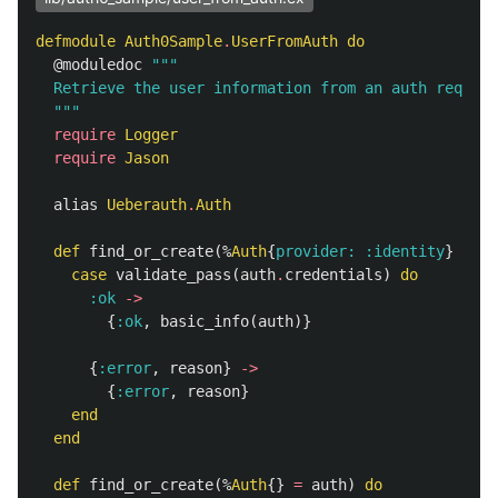
defmodule
Auth0Sample
.
UserFromAuth
do
@moduledoc
"""

  Retrieve the user information from an auth request

  """
require
Logger
require
Jason
alias
Ueberauth
.
Auth
def
find_or_create
(%
Auth
{
provider:
:identity
}
=
au
case
validate_pass
(
auth
.
credentials
)
do
:ok
->
{
:ok
,
basic_info
(
auth
)}
{
:error
,
reason
}
->
{
:error
,
reason
}
end
end
def
find_or_create
(%
Auth
{}
=
auth
)
do