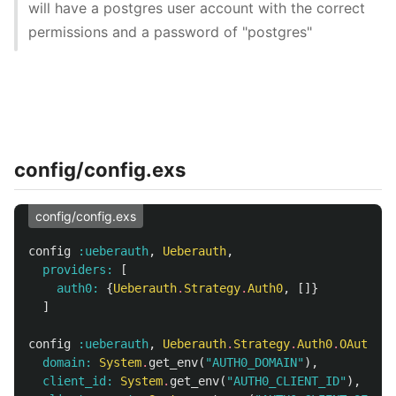
will have a postgres user account with the correct
permissions and a password of "postgres"
config/config.exs
config/config.exs
config
:ueberauth
,
Ueberauth
,
providers:
[
auth0:
{
Ueberauth
.
Strategy
.
Auth0
,
[]}
]
config
:ueberauth
,
Ueberauth
.
Strategy
.
Auth0
.
OAuth
,
domain:
System
.
get_env
(
"AUTH0_DOMAIN"
),
client_id:
System
.
get_env
(
"AUTH0_CLIENT_ID"
),