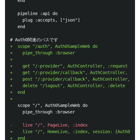
   end

   pipeline :api do

     plug :accepts, ["json"]

   end

+  scope "/auth", Auth0SampleWeb do

+    pipe_through :browser

+

+    get "/:provider", AuthController, :request

+    get "/:provider/callback", AuthController, :cal
+    post "/:provider/callback", AuthController, :ca
+    delete "/logout", AuthController, :delete

+  end

   scope "/", Auth0SampleWeb do

     pipe_through :browser

+    live "/", HomeLive, :index, session: {Auth0Sa
+  end
