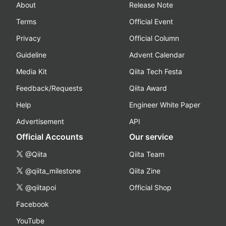
About
Release Note
Terms
Official Event
Privacy
Official Column
Guideline
Advent Calendar
Media Kit
Qiita Tech Festa
Feedback/Requests
Qiita Award
Help
Engineer White Paper
Advertisement
API
Official Accounts
Our service
@Qiita
Qiita Team
@qiita_milestone
Qiita Zine
@qiitapoi
Official Shop
Facebook
YouTube