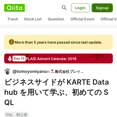
search
Login
Signup
Trend
Stock List
Question
Official Event
Official
info
More than 5 years have passed since last update.
PLAID
Advent Calendar
2018
Day 13
@
tomoyomiyano
in
株式会社プレイド
ビジネスサイドが KARTE Data
hub を用いて学ぶ、初めての S
QL
SQL
初心者