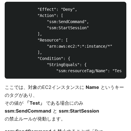
            "Effect": "Deny",

            "Action": [

                "ssm:SendCommand",

                "ssm:StartSession"

            ],

            "Resource": [

                "arn:aws:ec2:*:*:instance/*"

            ],

            "Condition": {

                "StringEquals": {

ここでは、対象のEC2インスタンスに
Name
というキー
のタグがあり、
その値が
「Test」
である場合にのみ
ssm:SendCommand
と
ssm:StartSession
の禁止ルールが発動します。