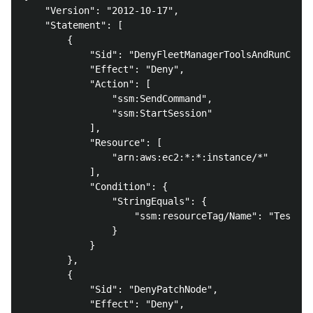
    "Version": "2012-10-17",

    "Statement": [

        {

            "Sid": "DenyFleetManagerToolsAndRunComma
            "Effect": "Deny",

            "Action": [

                "ssm:SendCommand",

                "ssm:StartSession"

            ],

            "Resource": [

                "arn:aws:ec2:*:*:instance/*"

            ],

            "Condition": {

                "StringEquals": {

                    "ssm:resourceTag/Name": "Test"

                }

            }

        },

        {

            "Sid": "DenyPatchNode",

            "Effect": "Deny",
