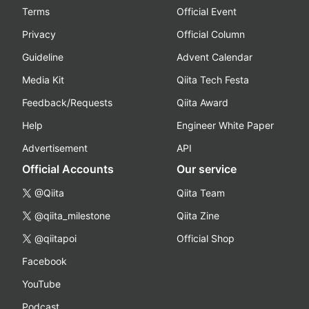
Terms
Official Event
Privacy
Official Column
Guideline
Advent Calendar
Media Kit
Qiita Tech Festa
Feedback/Requests
Qiita Award
Help
Engineer White Paper
Advertisement
API
Official Accounts
Our service
@Qiita
Qiita Team
@qiita_milestone
Qiita Zine
@qiitapoi
Official Shop
Facebook
YouTube
Podcast