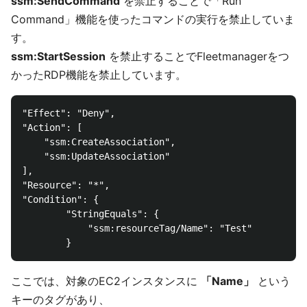
ssm:SendCommand
を禁止することで「Run
Command」機能を使ったコマンドの実行を禁止していま
す。
ssm:StartSession
を禁止することでFleetmanagerをつ
かったRDP機能を禁止しています。
"Effect": "Deny",

"Action": [

    "ssm:CreateAssociation",

    "ssm:UpdateAssociation"

],

"Resource": "*",

"Condition": {

        "StringEquals": {

            "ssm:resourceTag/Name": "Test"

ここでは、対象のEC2インスタンスに
「Name」
という
キーのタグがあり、