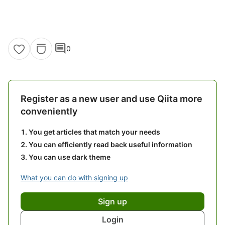
comment
0
Register as a new user and use Qiita more
conveniently
You get articles that match your needs
You can efficiently read back useful information
You can use dark theme
What you can do with signing up
Sign up
Login