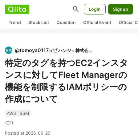
search
Login
Signup
Trend
Stock List
Question
Official Event
Official
@
tomoya0117
in
ハンジュ株式会社
特定のタグを持つEC2インスタ
ンスに対してFleet Managerの
機能を制限するIAMポリシーの
作成について
AWS
SSM
1
Posted at
2026-06-29