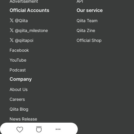
Advertisement
API
Official Accounts
Our service
@Qiita
Qiita Team
@qiita_milestone
Qiita Zine
@qiitapoi
Official Shop
Facebook
YouTube
Podcast
Company
About Us
Careers
Qiita Blog
News Release
more_horiz