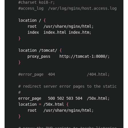
#charset koi8-r;
#access_log  /var/log/nginx/host.access.log  mai
    location / 
{
        root   /usr/share/nginx/html
;
        index  index.html index.htm
;
}
    location /tomcat/ 
{
        proxy_pass    http://tomcat-1:8080/
;
}
#error_page  404              /404.html;
# redirect server error pages to the static page
#
    error_page   500 502 503 504  /50x.html
;
    location 
=
 /50x.html 
{
        root   /usr/share/nginx/html
;
}