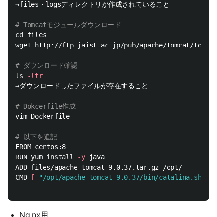
→files・logsディレクトリが作成されていること

# Tomcatモジュールダウンロード
cd 
files

wget http://ftp.jaist.ac.jp/pub/apache/tomcat/tomcat
# ダウンロード確認
ls
-ltr
→ダウンロードしたファイルが存在すること

# Dokcerfile作成
vim Dockerfile

# 以下を追記
FROM centos:8

RUN yum 
install
-y
 java

ADD files/apache-tomcat-9.0.37.tar.gz /opt/

CMD 
[
"/opt/apache-tomcat-9.0.37/bin/catalina.sh"
, 
"
Nginx用