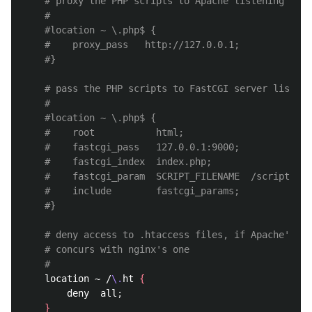
# proxy the PHP scripts to Apache listening on 1
#
#location ~ \.php$ {
#    proxy_pass   http://127.0.0.1;
#}
# pass the PHP scripts to FastCGI server listeni
#
#location ~ \.php$ {
#    root           html;
#    fastcgi_pass   127.0.0.1:9000;
#    fastcgi_index  index.php;
#    fastcgi_param  SCRIPT_FILENAME  /scripts$fa
#    include        fastcgi_params;
#}
# deny access to .htaccess files, if Apache's do
# concurs with nginx's one
#
    location ~ /
\.
ht 
{
        deny  all
;
}