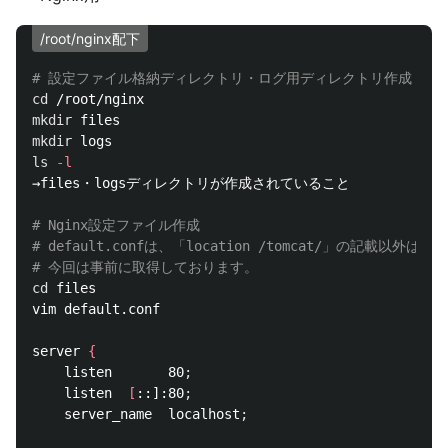
/root/nginx配下
# 設定ファイル格納ディレクトリ・ログ用ディレクトリ作成
cd
mkdir 
mkdir 
ls
-l
→files・logsディレクトリが作成されていること

# Nginx設定ファイル作成
# default.confは、「location /tomcat/」の記載
# 今回は事前に取得しております。
cd 
files

vim default.conf

server 
{
    listen       80
;
    listen  
[
::]:80
;
    server_name  localhost
;