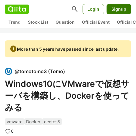
search
Login
Signup
Trend
Stock List
Question
Official Event
Official
info
More than 5 years have passed since last update.
@
tomotomo3
(
Tomo
)
Windows10にVMwareで仮想サ
ーバを構築し、Dockerを使って
みる
vmware
Docker
centos8
0