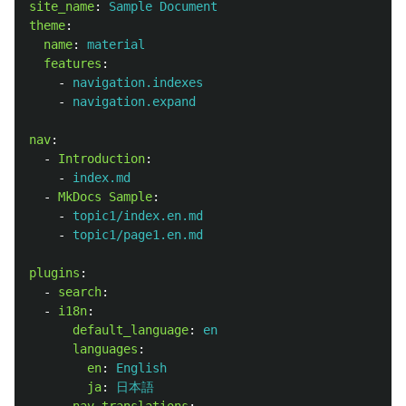
site_name
:
Sample Document
theme
:
name
:
material
features
:
-
navigation.indexes
-
navigation.expand
nav
:
-
Introduction
:
-
index.md
-
MkDocs Sample
:
-
topic1/index.en.md
-
topic1/page1.en.md
plugins
:
-
search
:
-
i18n
:
default_language
:
en
languages
:
en
:
English
ja
:
日本語