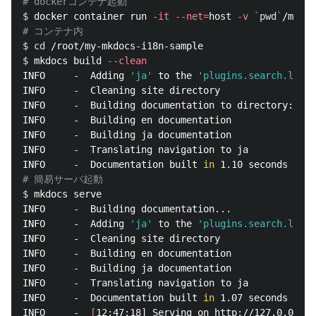
# dockerコンテナ起動
$ 
docker container run 
-it
--net
=
host 
-v
`
pwd
`
# コンテナ内
$ 
cd
$ 
mkdocs build 
--clean
INFO     -  Adding 
'ja'
 to the 
'plugins.search.lang'
INFO     -  Cleaning site directory

INFO     -  Building documentation to directory: /ro
INFO     -  Building en documentation

INFO     -  Building ja documentation

INFO     -  Translating navigation to ja

INFO     -  Documentation built 
in 
# 簡易サーバ起動
$ 
mkdocs serve

INFO     -  Building documentation...

INFO     -  Adding 
'ja'
 to the 
'plugins.search.lang'
INFO     -  Cleaning site directory

INFO     -  Building en documentation

INFO     -  Building ja documentation

INFO     -  Translating navigation to ja

INFO     -  Documentation built 
in 
1.07 seconds

INFO     -  
[