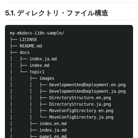
5.1. ディレクトリ・ファイル構造
my-mkdocs-i18n-sample/

├── LICENSE

├── README.md

├── docs

│   ├── index.ja.md

│   ├── index.md

│   └── topic1

│       ├── images

│       │   ├── DevelopmentAndDeployment.en.png

│       │   ├── DevelopmentAndDeployment.ja.png

│       │   ├── DirectoryStructure.en.png

│       │   ├── DirectoryStructure.ja.png

│       │   ├── MoveConfigDirectory.en.png

│       │   └── MoveConfigDirectory.ja.png

│       ├── index.en.md

│       ├── index.ja.md

│       ├── page1.en.md
