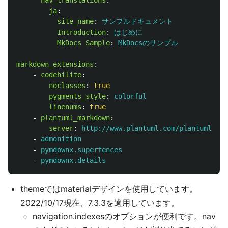
nav_translations
:
ja
:
site_name
:
サンプルドキュメント
Introduction
:
はじめに
MkDocs Sample
:
MkDocsのサンプル
markdown_extensions
:
-
codehilite
:
noclasses
:
true
pygments_style
:
colorful
linenums
:
true
-
plantuml_markdown
:
server
:
http://www.plantuml.com/plantuml
-
admonition
-
pymdownx.superfences
-
pymdownx.details
themeではmaterialデザインを使用しています。
2022/10/17現在、7.3.3を適用しています。
navigation.indexesのオプションが便利です。nav