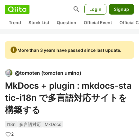
search
Login
Signup
Trend
Stock List
Question
Official Event
Official
info
More than 3 years have passed since last update.
@
tomoten
(
tomoten umino
)
MkDocs + plugin : mkdocs-sta
tic-i18n で多言語対応サイトを
構築する
I18n
多言語対応
MkDocs
2