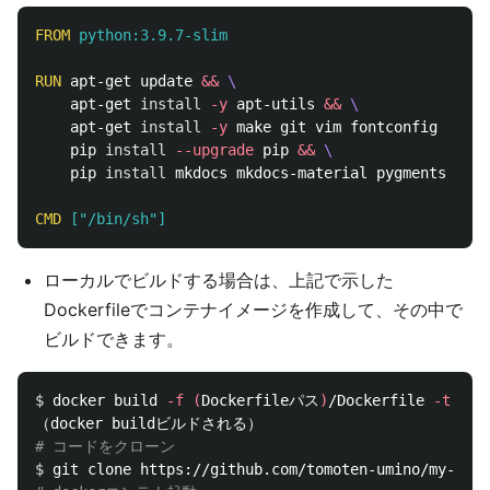
FROM
 python:3.9.7-slim
RUN 
apt-get update 
&&
    apt-get 
install
-y
 apt-utils 
&&
    apt-get 
install
-y
 make git vim fontconfig  
&&
    pip 
install
--upgrade
 pip 
&&
    pip 
install 
mkdocs mkdocs-material pygments plan
CMD
 ["/bin/sh"]
ローカルでビルドする場合は、上記で示した
Dockerfileでコンテナイメージを作成して、その中で
ビルドできます。
$ 
docker build 
-f
(
Dockerfileパス
)
/Dockerfile 
-t
 mkd
# コードをクローン
$ 